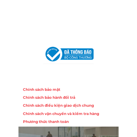
Trang, Khánh Hòa
Hotline:
0906 51 5537 – 0282 253 5537
Email:
congtycancin@gmail.com
Chi nhánh Hà Nội - Đà Nẵng
VPĐD Tại Hà Nội:
13BT3 Vạn Phúc, Hà Đông, Hà Nội
VPĐD Tại Đà Nẵng :
Số 403 Nguyễn Hữu Thọ, Phường
Khuê Trung, Quận Cẩm Lệ, TP. Đà Nẵng
Chính sách
Chính sách bảo mật
Chính sách bảo hành đổi trả
Chính sách điều kiện giao dịch chung
Chính sách vận chuyển và kiểm tra hàng
Phương thức thanh toán