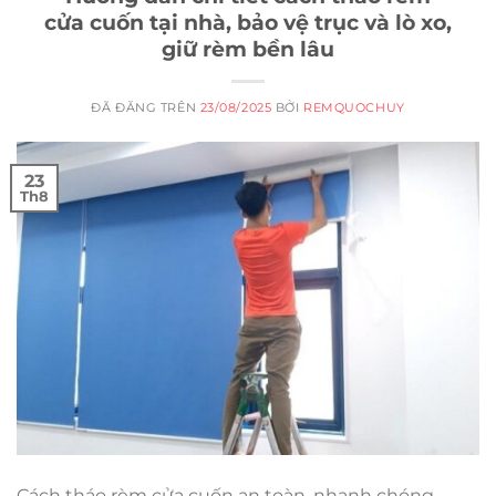
cửa cuốn tại nhà, bảo vệ trục và lò xo,
giữ rèm bền lâu
ĐÃ ĐĂNG TRÊN
23/08/2025
BỞI
REMQUOCHUY
23
Th8
Cách tháo rèm cửa cuốn an toàn, nhanh chóng,