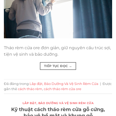
Tháo rèm cửa ore đơn giản, giữ nguyên cấu trúc sợi,
tiện vệ sinh và bảo dưỡng.
TIẾP TỤC ĐỌC
→
Đã đăng trong
Lắp đặt, Bảo Dưỡng Và Vệ Sinh Rèm Cửa
|
Được
gắn thẻ
cách tháo rèm
,
cách tháo rèm cửa ore
LẮP ĐẶT, BẢO DƯỠNG VÀ VỆ SINH RÈM CỬA
Kỹ thuật cách tháo rèm cửa gỗ cứng,
bảo vệ bề mặt và khung gỗ