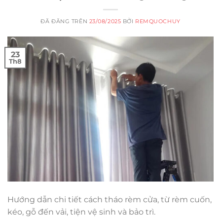
ĐÃ ĐĂNG TRÊN
23/08/2025
BỞI
REMQUOCHUY
23
Th8
Hướng dẫn chi tiết cách tháo rèm cửa, từ rèm cuốn,
kéo, gỗ đến vải, tiện vệ sinh và bảo trì.