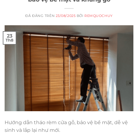
ĐÃ ĐĂNG TRÊN
23/08/2025
BỞI
REMQUOCHUY
23
Th8
Hướng dẫn tháo rèm cửa gỗ, bảo vệ bề mặt, dễ vệ
sinh và lắp lại như mới.