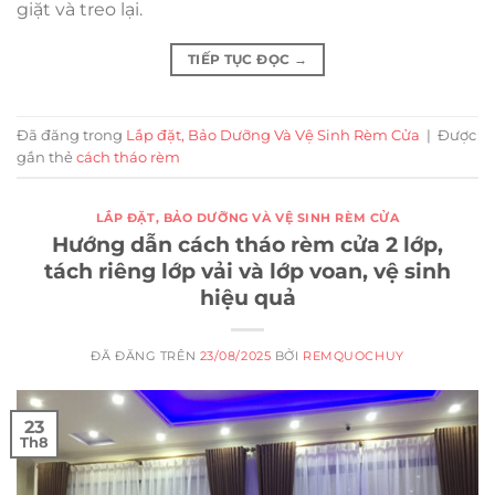
giặt và treo lại.
TIẾP TỤC ĐỌC
→
Đã đăng trong
Lắp đặt, Bảo Dưỡng Và Vệ Sinh Rèm Cửa
|
Được
gắn thẻ
cách tháo rèm
LẮP ĐẶT, BẢO DƯỠNG VÀ VỆ SINH RÈM CỬA
Hướng dẫn cách tháo rèm cửa 2 lớp,
tách riêng lớp vải và lớp voan, vệ sinh
hiệu quả
ĐÃ ĐĂNG TRÊN
23/08/2025
BỞI
REMQUOCHUY
23
Th8