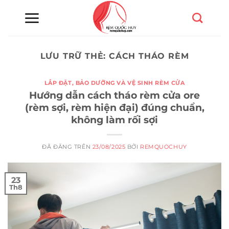
Chuyển
đến
nội
dung
LƯU TRỮ THẺ:
CÁCH THÁO RÈM
LẮP ĐẶT, BẢO DƯỠNG VÀ VỆ SINH RÈM CỬA
Hướng dẫn cách tháo rèm cửa ore
(rèm sợi, rèm hiện đại) đúng chuẩn,
không làm rối sợi
ĐÃ ĐĂNG TRÊN
23/08/2025
BỞI
REMQUOCHUY
23
Th8