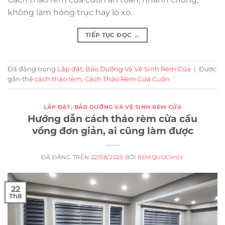
không làm hỏng trục hay lò xo.
TIẾP TỤC ĐỌC
→
Đã đăng trong
Lắp đặt, Bảo Dưỡng Và Vệ Sinh Rèm Cửa
|
Được
gắn thẻ
cách tháo rèm
,
Cách Tháo Rèm Cửa Cuốn
LẮP ĐẶT, BẢO DƯỠNG VÀ VỆ SINH RÈM CỬA
Hướng dẫn cách tháo rèm cửa cầu
vồng đơn giản, ai cũng làm được
ĐÃ ĐĂNG TRÊN
22/08/2025
BỞI
REMQUOCHUY
22
Th8