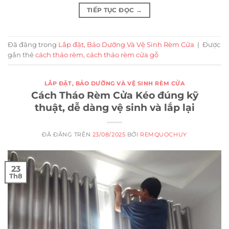
TIẾP TỤC ĐỌC
→
Đã đăng trong
Lắp đặt, Bảo Dưỡng Và Vệ Sinh Rèm Cửa
|
Được
gắn thẻ
cách tháo rèm
,
cách tháo rèm cửa gỗ
LẮP ĐẶT, BẢO DƯỠNG VÀ VỆ SINH RÈM CỬA
Cách Tháo Rèm Cửa Kéo đúng kỹ
thuật, dễ dàng vệ sinh và lắp lại
ĐÃ ĐĂNG TRÊN
23/08/2025
BỞI
REMQUOCHUY
23
Th8