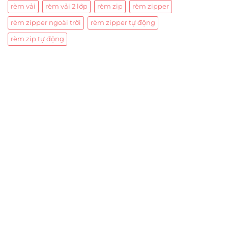
rèm vải
rèm vải 2 lớp
rèm zip
rèm zipper
rèm zipper ngoài trời
rèm zipper tự động
rèm zip tự động
Trụ sở chính
CÔNG TY TNHH CAN CIN VIỆT NAM
Mã số thuế:
0317918046
Địa Chỉ:
606/42 Đường 3 Tháng 2, Phường Diên Hồng,
Thành phố Hồ Chí Minh (P.14 Q10).
Hotline:
0906 51 5537 – 0282 253 5537
Xưởng Sản Xuất:
C30 Thành Thái, Phường 9, Quận 10,
TP.HCM
Email:
congtycancin@gmail.com
Chi nhánh Nha Trang
Địa Chỉ:
86 Đường 23 Tháng 10, Phương Sài, Nha