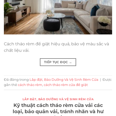
Cách tháo rèm để giặt hiệu quả, bảo vệ màu sắc và
chất liệu vải.
TIẾP TỤC ĐỌC
→
Đã đăng trong
Lắp đặt, Bảo Dưỡng Và Vệ Sinh Rèm Cửa
|
Được
gắn thẻ
cách tháo rèm
,
cách tháo rèm cửa để giặt
LẮP ĐẶT, BẢO DƯỠNG VÀ VỆ SINH RÈM CỬA
Kỹ thuật cách tháo rèm cửa vải các
loại, bảo quản vải, tránh nhăn và hư