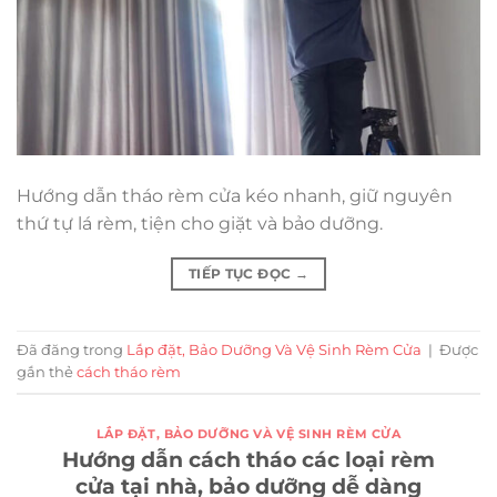
Hướng dẫn tháo rèm cửa kéo nhanh, giữ nguyên
thứ tự lá rèm, tiện cho giặt và bảo dưỡng.
TIẾP TỤC ĐỌC
→
Đã đăng trong
Lắp đặt, Bảo Dưỡng Và Vệ Sinh Rèm Cửa
|
Được
gắn thẻ
cách tháo rèm
LẮP ĐẶT, BẢO DƯỠNG VÀ VỆ SINH RÈM CỬA
Hướng dẫn cách tháo các loại rèm
cửa tại nhà, bảo dưỡng dễ dàng