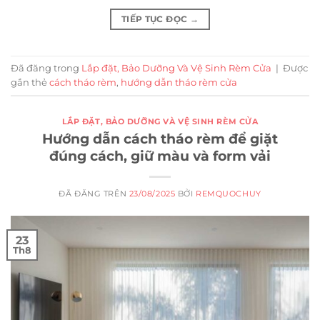
TIẾP TỤC ĐỌC
→
Đã đăng trong
Lắp đặt, Bảo Dưỡng Và Vệ Sinh Rèm Cửa
|
Được
gắn thẻ
cách tháo rèm
,
hướng dẫn tháo rèm cửa
LẮP ĐẶT, BẢO DƯỠNG VÀ VỆ SINH RÈM CỬA
Hướng dẫn cách tháo rèm để giặt
đúng cách, giữ màu và form vải
ĐÃ ĐĂNG TRÊN
23/08/2025
BỞI
REMQUOCHUY
23
Th8