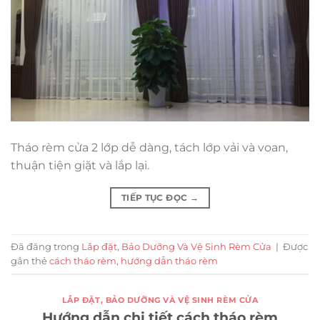
Tháo rèm cửa 2 lớp dễ dàng, tách lớp vải và voan,
thuận tiện giặt và lắp lại.
TIẾP TỤC ĐỌC
→
Đã đăng trong
Lắp đặt, Bảo Dưỡng Và Vệ Sinh Rèm Cửa
|
Được
gắn thẻ
cách tháo rèm
,
hướng dẫn tháo rèm
LẮP ĐẶT, BẢO DƯỠNG VÀ VỆ SINH RÈM CỬA
Hướng dẫn chi tiết cách tháo rèm