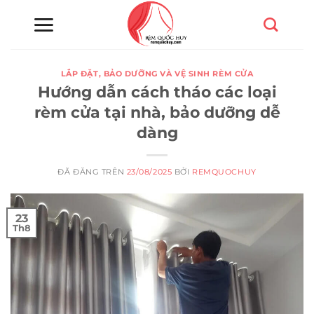
Chuyển
đến
nội
dung
LẮP ĐẶT, BẢO DƯỠNG VÀ VỆ SINH RÈM CỬA
Hướng dẫn cách tháo các loại
rèm cửa tại nhà, bảo dưỡng dễ
dàng
ĐÃ ĐĂNG TRÊN
23/08/2025
BỞI
REMQUOCHUY
23
Th8