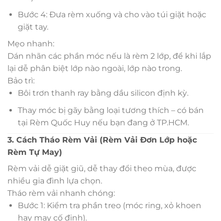
Bước 4: Đưa rèm xuống và cho vào túi giặt hoặc
giặt tay.
Mẹo nhanh:
Dán nhãn các phần móc nếu là rèm 2 lớp, để khi lắp
lại dễ phân biệt lớp nào ngoài, lớp nào trong.
Bảo trì:
Bôi trơn thanh ray bằng dầu silicon định kỳ.
Thay móc bị gãy bằng loại tương thích – có bán
tại Rèm Quốc Huy nếu bạn đang ở TP.HCM.
3. Cách Tháo Rèm Vải (Rèm Vải Đơn Lớp hoặc
Rèm Tự May)
Rèm vải dễ giặt giũ, dễ thay đổi theo mùa, được
nhiều gia đình lựa chọn.
Tháo rèm vải nhanh chóng:
Bước 1: Kiểm tra phần treo (móc ring, xỏ khoen
hay may cố định).