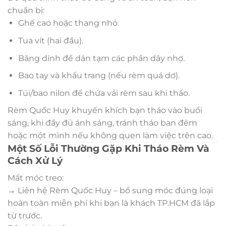
chuẩn bị:
Ghế cao hoặc thang nhỏ.
Tua vít (hai đầu).
Băng dính để dán tạm các phần dây nhợ.
Bao tay và khẩu trang (nếu rèm quá dơ).
Túi/bao nilon để chứa vải rèm sau khi tháo.
Rèm Quốc Huy khuyến khích bạn tháo vào buổi
sáng, khi đầy đủ ánh sáng, tránh tháo ban đêm
hoặc một mình nếu không quen làm việc trên cao.
Một Số Lỗi Thường Gặp Khi Tháo Rèm Và
Cách Xử Lý
Mất móc treo:
→ Liên hệ Rèm Quốc Huy – bổ sung móc đúng loại
hoàn toàn miễn phí khi bạn là khách TP.HCM đã lắp
từ trước.