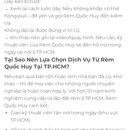
Dây kéo bị tuột:
→ Xem lại cách luồn dây. Nếu không khớp, có thể
hỏng puli – để yên và gọi Rèm Quốc Huy đến kiểm
tra.
Không lắp lại được đúng vị trí cũ:
→ Khi tháo nên ghi lại video/quay hình. Nếu cần, kỹ
thuật viên của Rèm Quốc Huy sẽ đến hỗ trợ trong
ngày tại nội ô TP.HCM.
Tại Sao Nên Lựa Chọn Dịch Vụ Từ Rèm
Quốc Huy Tại TP.HCM?
Nếu bạn quá bận rộn hoặc rèm nhà bạn đã cũ, khó
tháo – thì để mọi việc cho những người chuyên
nghiệp là hoàn toàn hợp lý. Với hơn 10 năm kinh
nghiệm cung cấp và lắp đặt rèm ở TP.HCM, Rèm
Quốc Huy cam kết:
Giao kỹ thuật viên tận nơi trong ngày (khu vực
TP.HCM).
Hỗ trợ vệ sinh, bảo trì trọn gói cho khách hàng cũ.