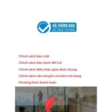
Chi nhánh Hà Nội - Đà Nẵng
VPĐD Tại Hà Nội:
13BT3 Vạn Phúc, Hà Đông, Hà Nội
VPĐD Tại Đà Nẵng :
Số 403 Nguyễn Hữu Thọ, Phường
Khuê Trung, Quận Cẩm Lệ, TP. Đà Nẵng
Chính sách
Chính sách bảo mật
Chính sách bảo hành đổi trả
Chính sách điều kiện giao dịch chung
Chính sách vận chuyển và kiểm tra hàng
Phương thức thanh toán