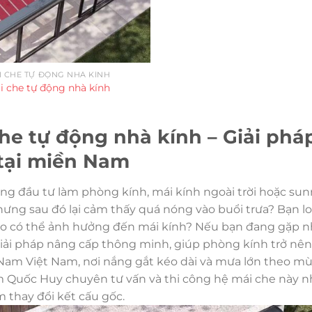
I CHE TỰ ĐỘNG NHÀ KÍNH
i che tự động nhà kính
he tự động nhà kính – Giải ph
tại miền Nam
ng đầu tư làm phòng kính, mái kính ngoài trời hoặc s
ưng sau đó lại cảm thấy quá nóng vào buổi trưa? Bạn lo
ao có thể ảnh hưởng đến mái kính? Nếu bạn đang gặp n
giải pháp nâng cấp thông minh, giúp phòng kính trở nên
Nam Việt Nam, nơi nắng gắt kéo dài và mưa lớn theo mù
 Quốc Huy chuyên tư vấn và thi công hệ mái che này 
 thay đổi kết cấu gốc.