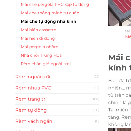
Mái che pergola PVC xếp tự động
Mái che thông minh tự cuốn
Mái che tự động nhà kính
Mái hiên cassette
MÁ
Má
Mái hiên di động
Mái pergola nhôm
Mái c
Nhà chòi Trung Hoa
Rèm chắn gió ngoài trời
kính 
Rèm ngoài trời
(22)
Bạn đã từ
nhiên… nh
Rèm nhựa PVC
(24)
từ trên c
Rèm trang trí
(88)
chính là 
Tại miền 
Rèm tự động
(56)
tăng. Rèm
Rèm vách ngăn
(6)
không làm