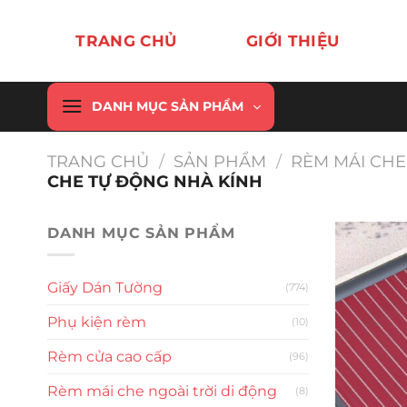
Chuyển
đến
TRANG CHỦ
GIỚI THIỆU
nội
dung
DANH MỤC SẢN PHẨM
TRANG CHỦ
/
SẢN PHẨM
/
RÈM MÁI CHE
CHE TỰ ĐỘNG NHÀ KÍNH
DANH MỤC SẢN PHẨM
Giấy Dán Tường
(774)
Phụ kiện rèm
(10)
Rèm cửa cao cấp
(96)
Rèm mái che ngoài trời di động
(8)