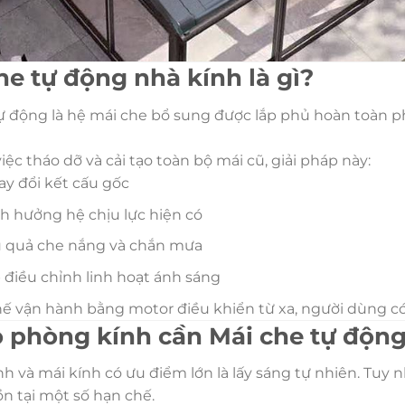
he tự động nhà kính là gì?
ự động là hệ mái che bổ sung được lắp phủ hoàn toàn ph
iệc tháo dỡ và cải tạo toàn bộ mái cũ, giải pháp này:
y đổi kết cấu gốc
 hưởng hệ chịu lực hiện có
u quả che nắng và chắn mưa
điều chỉnh linh hoạt ánh sáng
ế vận hành bằng motor điều khiển từ xa, người dùng có
o phòng kính cần Mái che tự độn
h và mái kính có ưu điểm lớn là lấy sáng tự nhiên. Tuy 
n tại một số hạn chế.