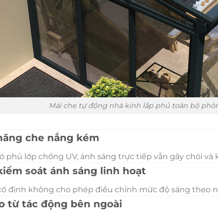
Mái che tự động nhà kính lắp phủ toàn bộ phò
 năng che nắng kém
ó phủ lớp chống UV, ánh sáng trực tiếp vẫn gây chói và
kiểm soát ánh sáng linh hoạt
cố định không cho phép điều chỉnh mức độ sáng theo n
ro từ tác động bên ngoài