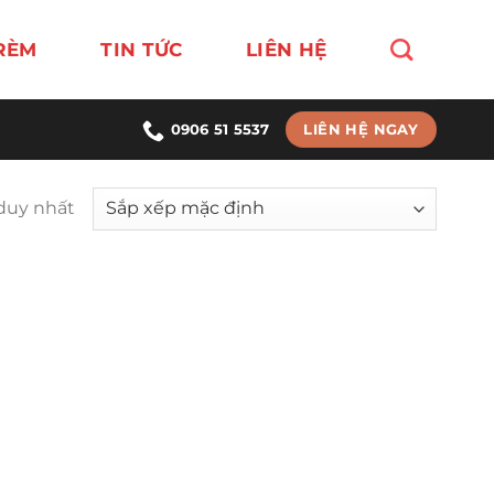
RÈM
TIN TỨC
LIÊN HỆ
LIÊN HỆ NGAY
0906 51 5537
 duy nhất