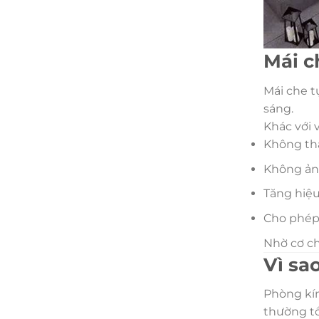
Mái c
Mái che t
sáng.
Khác với v
Không tha
Không ảnh
Tăng hiệ
Cho phép 
Nhờ cơ ch
Vì sa
Phòng kín
thường tồ