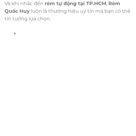
Và khi nhắc đến
rèm tự động tại TP.HCM
,
Rèm
Quốc Huy
luôn là thương hiệu uy tín mà bạn có thể
tin tưởng lựa chọn.
Trụ sở chính
CÔNG TY TNHH CAN CIN VIỆT NAM
Mã số thuế:
0317918046
Địa Chỉ:
606/42 Đường 3 Tháng 2, Phường Diên Hồng,
Thành phố Hồ Chí Minh (P.14 Q10).
Hotline:
0906 51 5537 – 0282 253 5537
Xưởng Sản Xuất:
C30 Thành Thái, Phường 9, Quận 10,
TP.HCM
Email:
congtycancin@gmail.com
Chi nhánh Nha Trang
Địa Chỉ:
86 Đường 23 Tháng 10, Phương Sài, Nha
Trang, Khánh Hòa