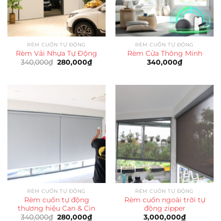
RÈM CUỐN TỰ ĐỘNG
RÈM CUỐN TỰ ĐỘNG
Rèm Vải Nhựa Tự Động
Rèm Cửa Thông Minh
Giá
Giá
340,000
₫
280,000
₫
340,000
₫
gốc
hiện
là:
tại
340,000₫.
là:
280,000₫.
RÈM CUỐN TỰ ĐỘNG
RÈM CUỐN TỰ ĐỘNG
Rèm cuốn tự động
Rèm cuốn ngoài trời tự
thương hiệu Can & Cin
động zipper
Giá
Giá
340,000
₫
280,000
₫
3,000,000
₫