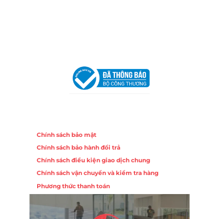
Hotline:
0906 51 5537 – 0282 253 5537
Email:
congtycancin@gmail.com
Chi nhánh Hà Nội - Đà Nẵng
VPĐD Tại Hà Nội:
13BT3 Vạn Phúc, Hà Đông, Hà Nội
VPĐD Tại Đà Nẵng :
Số 403 Nguyễn Hữu Thọ, Phường
Khuê Trung, Quận Cẩm Lệ, TP. Đà Nẵng
Chính sách
Chính sách bảo mật
Chính sách bảo hành đổi trả
Chính sách điều kiện giao dịch chung
Chính sách vận chuyển và kiểm tra hàng
Phương thức thanh toán