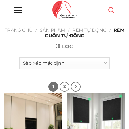
Chuyển
đến
nội
dung
TRANG CHỦ
/
SẢN PHẨM
/
RÈM TỰ ĐỘNG
/
RÈM
CUỐN TỰ ĐỘNG
LỌC
1
2