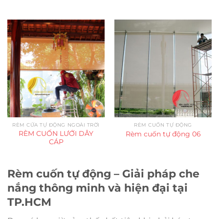
RÈM CỬA TỰ ĐỘNG NGOÀI TRỜI
RÈM CUỐN TỰ ĐỘNG
RÈM CUỐN LƯỚI DÂY
Rèm cuốn tự động 06
CÁP
Rèm cuốn tự động – Giải pháp che
nắng thông minh và hiện đại tại
TP.HCM