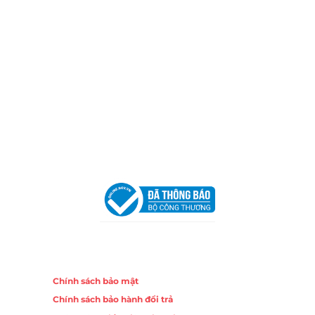
Xưởng Sản Xuất:
C30 Thành Thái, Phường 9, Quận 10,
TP.HCM
Email:
congtycancin@gmail.com
Chi nhánh Nha Trang
Địa Chỉ:
86 Đường 23 Tháng 10, Phương Sài, Nha
Trang, Khánh Hòa
Hotline:
0906 51 5537 – 0282 253 5537
Email:
congtycancin@gmail.com
Chi nhánh Hà Nội - Đà Nẵng
VPĐD Tại Hà Nội:
13BT3 Vạn Phúc, Hà Đông, Hà Nội
VPĐD Tại Đà Nẵng :
Số 403 Nguyễn Hữu Thọ, Phường
Khuê Trung, Quận Cẩm Lệ, TP. Đà Nẵng
Chính sách
Chính sách bảo mật
Chính sách bảo hành đổi trả