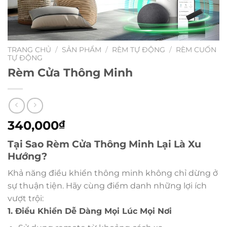
TRANG CHỦ
/
SẢN PHẨM
/
RÈM TỰ ĐỘNG
/
RÈM CUỐN
TỰ ĐỘNG
Rèm Cửa Thông Minh
340,000
₫
Tại Sao Rèm Cửa Thông Minh Lại Là Xu
Hướng?
Khả năng điều khiển thông minh không chỉ dừng ở
sự thuận tiện. Hãy cùng điểm danh những lợi ích
vượt trội:
1. Điều Khiển Dễ Dàng Mọi Lúc Mọi Nơi