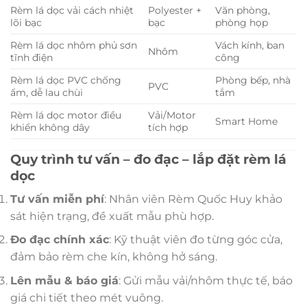
Rèm lá dọc vải cách nhiệt
Polyester +
Văn phòng,
lõi bạc
bạc
phòng họp
Rèm lá dọc nhôm phủ sơn
Vách kính, ban
Nhôm
tĩnh điện
công
Rèm lá dọc PVC chống
Phòng bếp, nhà
PVC
ẩm, dễ lau chùi
tắm
Rèm lá dọc motor điều
Vải/Motor
Smart Home
khiển không dây
tích hợp
Quy trình tư vấn – đo đạc – lắp đặt rèm lá
dọc
Tư vấn miễn phí
: Nhân viên Rèm Quốc Huy khảo
sát hiện trạng, đề xuất mẫu phù hợp.
Đo đạc chính xác
: Kỹ thuật viên đo từng góc cửa,
đảm bảo rèm che kín, không hở sáng.
Lên mẫu & báo giá
: Gửi mẫu vải/nhôm thực tế, báo
giá chi tiết theo mét vuông.