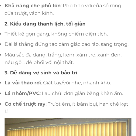
Khả năng che phủ lớn
: Phù hợp với cửa sổ rộng,
cửa trượt, vách kính.
2. Kiểu dáng thanh lịch, tối giản
Thiết kế gọn gàng, không chiếm diện tích.
Dải lá thẳng đứng tạo cảm giác cao ráo, sang trọng.
Màu sắc đa dạng: trắng, kem, xám tro, xanh đen,
nâu gỗ… dễ phối với nội thất.
3. Dễ dàng vệ sinh và bảo trì
Lá vải tháo rời
: Giặt tay/vòi nhẹ, nhanh khô.
Lá nhôm/PVC
: Lau chùi đơn giản bằng khăn ẩm.
Cơ chế trượt ray
: Trượt êm, ít bám bụi, hạn chế kẹt
lá.