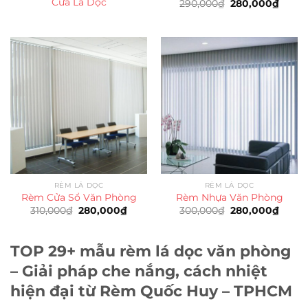
Cửa Lá Dọc
Giá
Giá
290,000
₫
280,000
₫
gốc
hiện
là:
tại
290,000₫.
là:
280,0
RÈM LÁ DỌC
RÈM LÁ DỌC
Rèm Cửa Sổ Văn Phòng
Rèm Nhựa Văn Phòng
Giá
Giá
Giá
Giá
310,000
₫
280,000
₫
300,000
₫
280,000
₫
gốc
hiện
gốc
hiện
là:
tại
là:
tại
310,000₫.
là:
300,000₫.
là:
280,000₫.
280,0
TOP 29+ mẫu rèm lá dọc văn phòng
– Giải pháp che nắng, cách nhiệt
hiện đại từ Rèm Quốc Huy – TPHCM