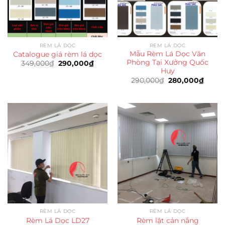
RÈM LÁ DỌC
RÈM LÁ DỌC
Mẫu Rèm Lá Dọc Văn
Catalogue giá rèm lá dọc
Phòng Tại Xưởng Quốc
Giá
Giá
349,000
₫
290,000
₫
gốc
hiện
Huy
là:
tại
Giá
Giá
290,000
₫
280,000
₫
349,000₫.
là:
gốc
hiện
290,000₫.
là:
tại
290,000₫.
là:
280,0
RÈM LÁ DỌC
RÈM LÁ DỌC
Rèm Lá Dọc LD27
Rèm lật cản nắng