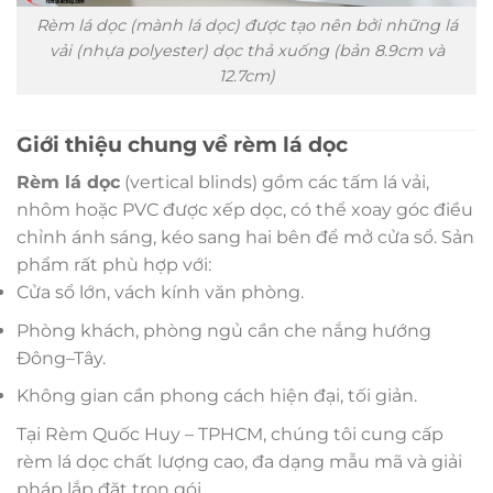
Rèm lá dọc (mành lá dọc) được tạo nên bởi những lá
vải (nhựa polyester) dọc thả xuống (bản 8.9cm và
12.7cm)
Giới thiệu chung về rèm lá dọc
Rèm lá dọc
(vertical blinds) gồm các tấm lá vải,
nhôm hoặc PVC được xếp dọc, có thể xoay góc điều
chỉnh ánh sáng, kéo sang hai bên để mở cửa sổ. Sản
phẩm rất phù hợp với:
Cửa sổ lớn, vách kính văn phòng.
Phòng khách, phòng ngủ cần che nắng hướng
Đông–Tây.
Không gian cần phong cách hiện đại, tối giản.
Tại Rèm Quốc Huy – TPHCM, chúng tôi cung cấp
rèm lá dọc chất lượng cao, đa dạng mẫu mã và giải
pháp lắp đặt trọn gói.