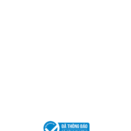
Trụ sở chính
CÔNG TY TNHH CAN CIN VIỆT NAM
Mã số thuế:
0317918046
Địa Chỉ:
606/42 Đường 3 Tháng 2, Phường Diên Hồng,
Thành phố Hồ Chí Minh (P.14 Q10).
Hotline:
0906 51 5537 – 0282 253 5537
Xưởng Sản Xuất:
C30 Thành Thái, Phường 9, Quận 10,
TP.HCM
Email:
congtycancin@gmail.com
Chi nhánh Nha Trang
Địa Chỉ:
86 Đường 23 Tháng 10, Phương Sài, Nha
Trang, Khánh Hòa
Hotline:
0906 51 5537 – 0282 253 5537
Email:
congtycancin@gmail.com
Chi nhánh Hà Nội - Đà Nẵng
VPĐD Tại Hà Nội:
13BT3 Vạn Phúc, Hà Đông, Hà Nội
VPĐD Tại Đà Nẵng :
Số 403 Nguyễn Hữu Thọ, Phường
Khuê Trung, Quận Cẩm Lệ, TP. Đà Nẵng