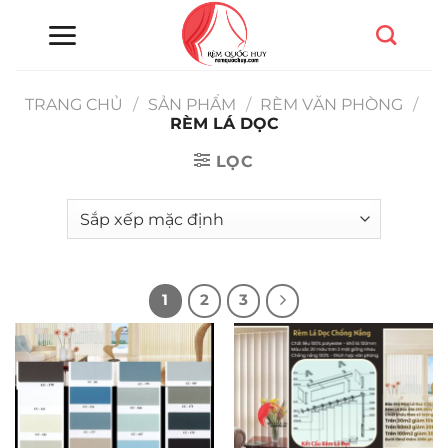
Chuyển
đến
nội
dung
TRANG CHỦ
/
SẢN PHẨM
/
RÈM VĂN PHÒNG
/
RÈM LÁ DỌC
LỌC
1
2
3