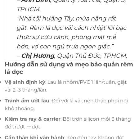
TPHCM.
“Nhà tôi hướng Tây, mùa nắng rất
gắt. Rèm lá dọc vải cách nhiệt lõi bạc
thực sự cứu cánh, phòng mát mẻ
hơn, vợ con ngủ trưa ngon giấc.”
–
Chị Hương
, Quận Thủ Đức, TPHCM.
Hướng dẫn sử dụng và mẹo bảo quản rèm
lá dọc
Vệ sinh định kỳ
: Lau lá nhôm/PVC 1 lần/tuần, giặt
vải 2–3 tháng/lần.
Tránh ẩm ướt lâu
: Đối với lá vải, nên tháo phơi nơi
khô thoáng.
Kiểm tra ray & carrier
: Bôi trơn silicon mỗi 6 tháng
để trượt mượt.
Cẩn thận khi vận hành
: Kéo đều tay, không đột