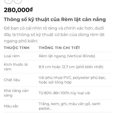
280,000
₫
Thông số kỹ thuật của Rèm lật cản nắng
Để bạn có cái nhìn rõ ràng và chính xác hơn, dưới
đây là thông số kỹ thuật cơ bản của dòng rèm lật
ngang phổ biến:
THUỘC TÍNH
THÔNG TIN CHI TIẾT
Loại rèm
Rèm lật ngang (Vertical Blinds)
Kích thước lá
8.9 cm hoặc 12.7 cm (phổ biến nhất)
rèm
Vải phủ nhựa PVC, polyester phủ bạc,
Chất liệu
hoặc sợi tổng hợp
Khả năng cản
Từ 80% đến 100% tùy loại vải
sáng
Trắng, kem, ghi, màu vân gỗ, xanh
Màu sắc
pastel…