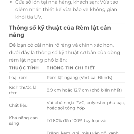
Cửa sổ lớn tại nhà hàng, khách sạn: Vừa tạo
điểm nhấn thiết kế vừa bảo vệ không gian
khỏi tia UV.
Thông số kỹ thuật của Rèm lật cản
nắng
Để bạn có cái nhìn rõ ràng và chính xác hơn,
dưới đây là thông số kỹ thuật cơ bản của dòng
rèm lật ngang phổ biến:
THUỘC TÍNH
THÔNG TIN CHI TIẾT
Loại rèm
Rèm lật ngang (Vertical Blinds)
Kích thước lá
8.9 cm hoặc 12.7 cm (phổ biến nhất)
rèm
Vải phủ nhựa PVC, polyester phủ bạc,
Chất liệu
hoặc sợi tổng hợp
Khả năng cản
Từ 80% đến 100% tùy loại vải
sáng
Trắng, kem, ghi, màu vân gỗ, xanh