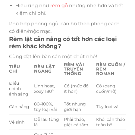
Hiệu ứng như
rèm gỗ
nhưng nhẹ hơn và tiết
kiệm chi phí.
Phù hợp phòng ngủ, căn hộ theo phong cách
cổ điển/mộc mạc.
Rèm lật cản nắng có tốt hơn các loại
rèm khác không?
Cùng đặt lên bàn cân một chút nhé!
RÈM VẢI
RÈM CUỐN /
TIÊU
RÈM LẬT
TRUYỀN
RÈM
CHÍ
NGANG
THỐNG
ROMAN
Điều
Linh hoạt,
Có (mức độ
Có (dạng
chỉnh
xoay 180º
ít hơn)
cuốn/mở)
ánh sáng
80–100%,
Tốt nhưng
Cản nắng
Tùy loại vải
tùy loại vải
giới hạn
Dễ lau từng
Phải tháo,
Khó, cần tháo
Vệ sinh
lá
giặt cả tấm
toàn bộ
Cao (7–10