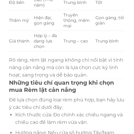
Độ bền
Trung bình
Tốt
năm)
Truyền
Hiện đại,
Gọn gàng, tối
Thẩm mỹ
thống, mềm
gọn gàng
giản
mại
Hợp lý – đa
Giá thành
dạng lựa
Trung – cao
Trung bình
chọn
Rõ ràng, rèm lật ngang không chỉ nổi bật vì tính
năng cản nắng mà còn là lựa chọn cực kỳ linh
hoạt, sang trọng và dễ bảo quản.
Những tiêu chí quan trọng khi chọn
mua Rèm lật cản nắng
Để lựa chọn đúng loại rèm phù hợp, bạn hãy lưu
ý các tiêu chí dưới đây:
Kích thước cửa: Đo chính xác chiều ngang và
chiều cao để làm rèm vừa vặn.
Hướng nắng: Nếu cửa sổ hướng Tây/Nam,