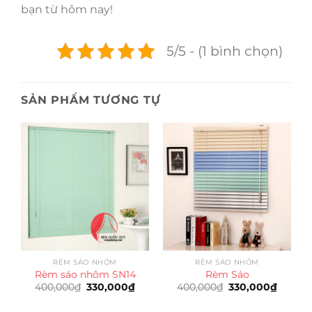
bạn từ hôm nay!
5/5 - (1 bình chọn)
SẢN PHẨM TƯƠNG TỰ
RÈM SÁO NHÔM
RÈM SÁO NHÔM
Rèm sáo nhôm SN14
Rèm Sáo
Giá
Giá
Giá
Giá
400,000
₫
330,000
₫
400,000
₫
330,000
₫
gốc
hiện
gốc
hiện
là:
tại
là:
tại