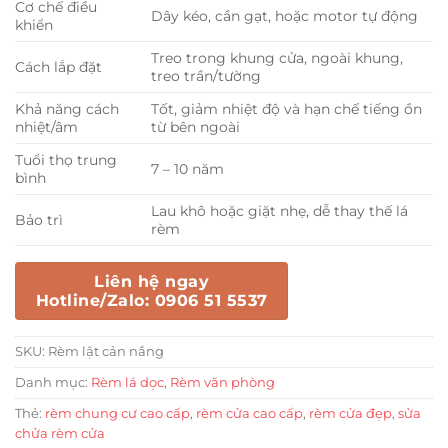
Cơ chế điều
Dây kéo, cần gạt, hoặc motor tự động
khiển
Treo trong khung cửa, ngoài khung,
Cách lắp đặt
treo trần/tường
Khả năng cách
Tốt, giảm nhiệt độ và hạn chế tiếng ồn
nhiệt/âm
từ bên ngoài
Tuổi thọ trung
7 – 10 năm
bình
Lau khô hoặc giặt nhẹ, dễ thay thế lá
Bảo trì
rèm
Liên hệ ngay
Hotline/Zalo: 0906 51 5537
SKU:
Rèm lật cản nắng
Danh mục:
Rèm lá dọc
,
Rèm văn phòng
Thẻ:
rèm chung cư cao cấp
,
rèm cửa cao cấp
,
rèm cửa đẹp
,
sửa
chửa rèm cửa