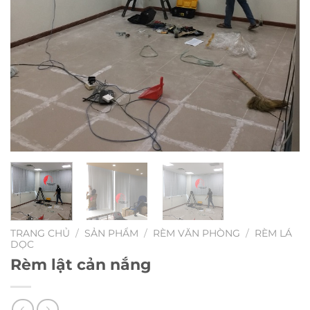
TRANG CHỦ
/
SẢN PHẨM
/
RÈM VĂN PHÒNG
/
RÈM LÁ
DỌC
Rèm lật cản nắng