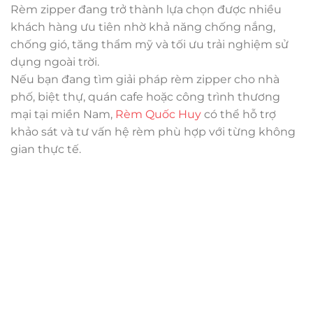
Rèm zipper đang trở thành lựa chọn được nhiều
khách hàng ưu tiên nhờ khả năng chống nắng,
chống gió, tăng thẩm mỹ và tối ưu trải nghiệm sử
dụng ngoài trời.
Nếu bạn đang tìm giải pháp rèm zipper cho nhà
phố, biệt thự, quán cafe hoặc công trình thương
mại tại miền Nam,
Rèm Quốc Huy
có thể hỗ trợ
khảo sát và tư vấn hệ rèm phù hợp với từng không
gian thực tế.
Trụ sở chính
CÔNG TY TNHH CAN CIN VIỆT NAM
Mã số thuế:
0317918046
Địa Chỉ:
606/42 Đường 3 Tháng 2, Phường Diên Hồng,
Thành phố Hồ Chí Minh (P.14 Q10).
Hotline:
0906 51 5537 – 0282 253 5537
Xưởng Sản Xuất:
C30 Thành Thái, Phường 9, Quận 10,
TP.HCM