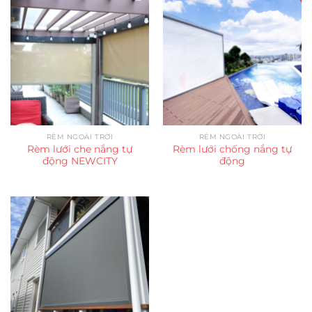
RÈM NGOÀI TRỜI
RÈM NGOÀI TRỜI
Rèm lưới che nắng tự
Rèm lưới chống nắng tự
động NEWCITY
động