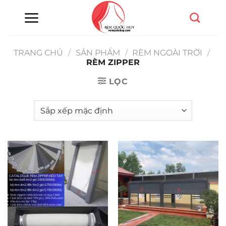
Chuyển
đến
nội
dung
TRANG CHỦ
/
SẢN PHẨM
/
RÈM NGOÀI TRỜI
/
RÈM ZIPPER
LỌC