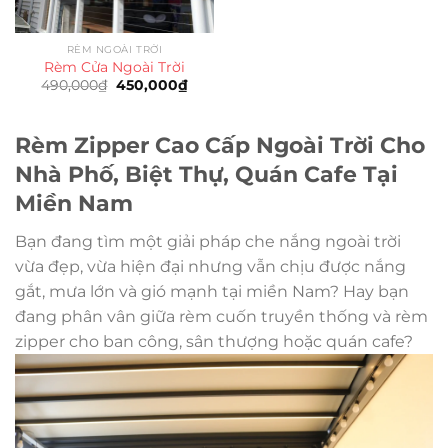
RÈM NGOÀI TRỜI
Rèm Cửa Ngoài Trời
Giá
Giá
490,000
₫
450,000
₫
gốc
hiện
là:
tại
490,000₫.
là:
450,000₫.
Rèm Zipper Cao Cấp Ngoài Trời Cho
Nhà Phố, Biệt Thự, Quán Cafe Tại
Miền Nam
Bạn đang tìm một giải pháp che nắng ngoài trời
vừa đẹp, vừa hiện đại nhưng vẫn chịu được nắng
gắt, mưa lớn và gió mạnh tại miền Nam? Hay bạn
đang phân vân giữa rèm cuốn truyền thống và rèm
zipper cho ban công, sân thượng hoặc quán cafe?