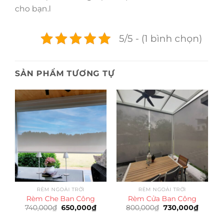
cho bạn.l
5/5 - (1 bình chọn)
SẢN PHẨM TƯƠNG TỰ
RÈM NGOÀI TRỜI
RÈM NGOÀI TRỜI
Rèm Che Ban Công
Rèm Cửa Ban Công
Giá
Giá
Giá
Giá
740,000
₫
650,000
₫
800,000
₫
730,000
₫
gốc
hiện
gốc
hiện
là:
tại
là:
tại