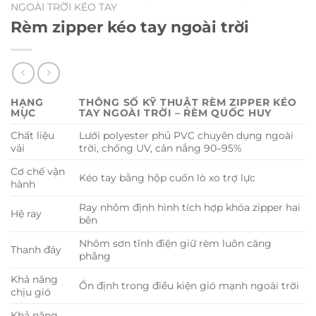
NGOÀI TRỜI KÉO TAY
Rèm zipper kéo tay ngoài trời
HẠNG
THÔNG SỐ KỸ THUẬT RÈM ZIPPER KÉO
MỤC
TAY NGOÀI TRỜI – RÈM QUỐC HUY
Chất liệu
Lưới polyester phủ PVC chuyên dụng ngoài
vải
trời, chống UV, cản nắng 90–95%
Cơ chế vận
Kéo tay bằng hộp cuốn lò xo trợ lực
hành
Ray nhôm định hình tích hợp khóa zipper hai
Hệ ray
bên
Nhôm sơn tĩnh điện giữ rèm luôn căng
Thanh đáy
phẳng
Khả năng
Ổn định trong điều kiện gió mạnh ngoài trời
chịu gió
Khả năng