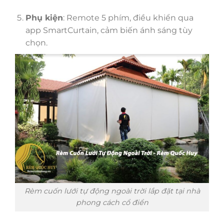
Phụ kiện
: Remote 5 phím, điều khiển qua
app SmartCurtain, cảm biến ánh sáng tùy
chọn.
Rèm cuốn lưới tự động ngoài trời lắp đặt tại nhà
phong cách cổ điển