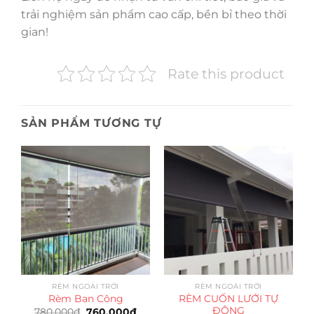
trải nghiệm sản phẩm cao cấp, bền bỉ theo thời
gian!
Rate this product
SẢN PHẨM TƯƠNG TỰ
RÈM NGOÀI TRỜI
RÈM NGOÀI TRỜI
RÈM CUỐN LƯỚI TỰ
Rèm Ban Công
ĐỘNG
Giá
Giá
780,000
₫
760,000
₫