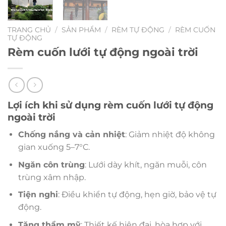
TRANG CHỦ
/
SẢN PHẨM
/
RÈM TỰ ĐỘNG
/
RÈM CUỐN
TỰ ĐỘNG
Rèm cuốn lưới tự động ngoài trời
Lợi ích khi sử dụng rèm cuốn lưới tự động
ngoài trời
Chống nắng và cản nhiệt
: Giảm nhiệt độ không
gian xuống 5–7°C.
Ngăn côn trùng
: Lưới dày khít, ngăn muỗi, côn
trùng xâm nhập.
Tiện nghi
: Điều khiển tự động, hẹn giờ, bảo vệ tự
động.
Tăng thẩm mỹ
: Thiết kế hiện đại, hòa hợp với