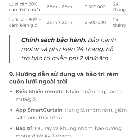
Lưới cản 80% +
24
2.5m x 2.5m
2.500.000
cảm biến mưa
tháng
Lưới cản 80% +
24
2.5m x 2.5m
2.600.000
cảm biến gió
tháng
Chính sách bảo hành
: Bảo hành
motor và phụ kiện 24 tháng, hỗ
trợ bảo trì miễn phí 2 lần/năm.
9. Hướng dẫn sử dụng và bảo trì rèm
cuốn lưới ngoài trời
Điều khiển remote
: Nhấn lên/xuống, cài đặt
mưa/gió.
App SmartCurtain
: Hẹn giờ, nhóm rèm, giám
sát trạng thái từ xa.
Bảo trì
: Lau ray và khung nhôm, bảo dưỡng
motor định kỳ 6 tháng.