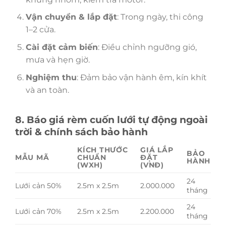
Vận chuyển & lắp đặt
: Trong ngày, thi công
1–2 cửa.
Cài đặt cảm biến
: Điều chỉnh ngưỡng gió,
mưa và hẹn giờ.
Nghiệm thu
: Đảm bảo vận hành êm, kín khít
và an toàn.
8. Báo giá rèm cuốn lưới tự động ngoài
trời & chính sách bảo hành
KÍCH THƯỚC
GIÁ LẮP
BẢO
MẪU MÃ
CHUẨN
ĐẶT
HÀNH
(WXH)
(VNĐ)
24
Lưới cản 50%
2.5m x 2.5m
2.000.000
tháng
24
Lưới cản 70%
2.5m x 2.5m
2.200.000
tháng