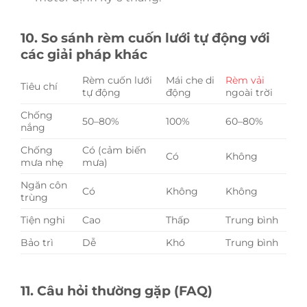
10. So sánh rèm cuốn lưới tự động với
các giải pháp khác
Rèm cuốn lưới
Mái che di
Rèm vải
Tiêu chí
tự động
động
ngoài trời
Chống
50–80%
100%
60–80%
nắng
Chống
Có (cảm biến
Có
Không
mưa nhẹ
mưa)
Ngăn côn
Có
Không
Không
trùng
Tiện nghi
Cao
Thấp
Trung bình
Bảo trì
Dễ
Khó
Trung bình
11. Câu hỏi thường gặp (FAQ)