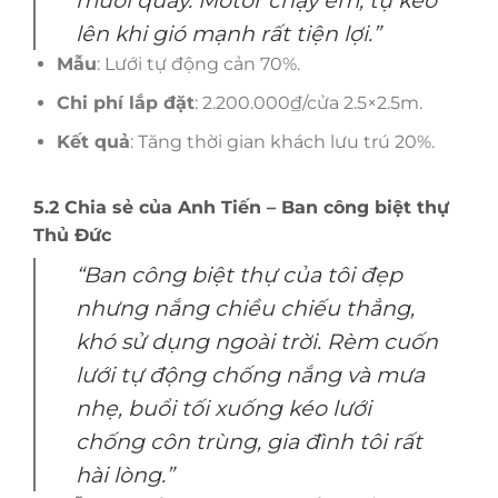
muỗi quấy. Motor chạy êm, tự kéo
lên khi gió mạnh rất tiện lợi.”
Mẫu
: Lưới tự động cản 70%.
Chi phí lắp đặt
: 2.200.000₫/cửa 2.5×2.5m.
Kết quả
: Tăng thời gian khách lưu trú 20%.
5.2 Chia sẻ của Anh Tiến – Ban công biệt thự
Thủ Đức
“Ban công biệt thự của tôi đẹp
nhưng nắng chiều chiếu thẳng,
khó sử dụng ngoài trời. Rèm cuốn
lưới tự động chống nắng và mưa
nhẹ, buổi tối xuống kéo lưới
chống côn trùng, gia đình tôi rất
hài lòng.”