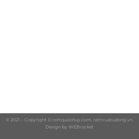
Trụ sở chính: 606/42 Đường 3 Tháng 2, Phường Diên
Hồng, Thành phố Hồ Chí Minh (P.14 Q10)
Hotline: 0906 51 5537 – 0282 253 5537
© 2021 – Copyright © remquochuy.com. remcuatudong.vn.
Design by WEBrocket