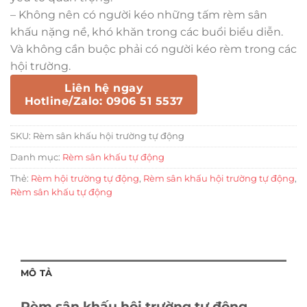
– Không
nên
có
người kéo
những
tấm rèm
sân
khấu
nặng nề,
khó khăn
trong
các
buổi biểu diễn.
Và không
cần
buộc phải
có
người kéo rèm trong
các
hội trường.
Liên hệ ngay
Hotline/Zalo: 0906 51 5537
SKU:
Rèm sân khấu hội trường tự động
Danh mục:
Rèm sân khấu tự động
Thẻ:
Rèm hội trường tự động
,
Rèm sân khấu hội trường tự động
,
Rèm sân khấu tự động
MÔ TẢ
Rèm sân khấu hội trường tự động