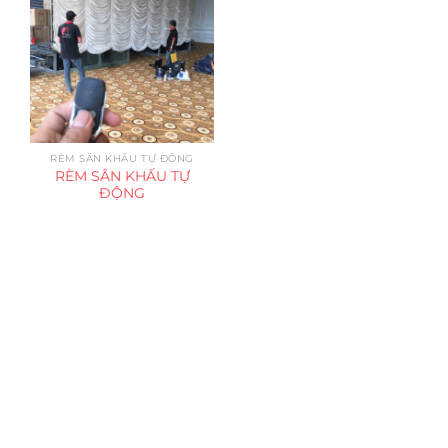
RÈM SÂN KHẤU TỰ ĐỘNG
RÈM SÂN KHẤU TỰ
ĐỘNG
Trụ sở chính
CÔNG TY TNHH CAN CIN VIỆT NAM
Mã số thuế:
0317918046
Địa Chỉ:
606/42 Đường 3 Tháng 2, Phường Diên Hồng,
Thành phố Hồ Chí Minh (P.14 Q10).
Hotline:
0906 51 5537 – 0282 253 5537
Xưởng Sản Xuất:
C30 Thành Thái, Phường 9, Quận 10,
TP.HCM
Email:
congtycancin@gmail.com