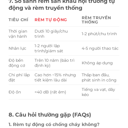
7. So sánh rèm sân khấu hội trường tự
động và rèm truyền thống
RÈM TRUYỀN
TIÊU CHÍ
RÈM TỰ ĐỘNG
THỐNG
Thời gian
Dưới 10 giây/chu
1-2 phút/chu trình
vận hành
trình
1-2 người lập
Nhân lực
4-5 người thao tác
trình/giám sát
Độ bền
Trên 10 năm (bảo trì
Không áp dụng
động cơ
định kỳ)
Chi phí lắp
Cao hơn ~15% nhưng
Thấp ban đầu,
đặt
tiết kiệm lâu dài
phát sinh in công
Tiếng va vạt, dây
Độ ồn
<40 dB (rất êm)
kéo
8. Câu hỏi thường gặp (FAQs)
1. Rèm tự động có chống cháy không?