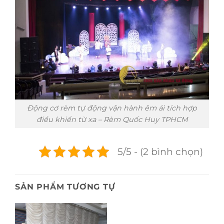
Động cơ rèm tự động vận hành êm ái tích hợp
điều khiển từ xa – Rèm Quốc Huy TPHCM
5/5 - (2 bình chọn)
SẢN PHẨM TƯƠNG TỰ