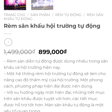
TRANG CHỦ
/
SẢN PHẨM
/
RÈM TỰ ĐỘNG
/
RÈM SÂN
KHẤU TỰ ĐỘNG
Rèm sân khấu hội trường tự động
Giá
Giá
1,499,000
899,000
₫
₫
gốc
hiện
– Rèm
sàn diễn
tự động được
dùng
nhiều
trong
sân
là:
tại
khấu
và hội trường hiện nay.
1,499,000₫.
là:
– Một hệ thống rèm hội trường tự động sẽ
làm cho
899,000₫.
nâng cao
độ thẩm mỹ của hội trường. Một phong
cách,
phương pháp
hiện đại được nên dùng.
– Với
xu hướng
ngày một
hiện đại,
những
tiết mục
trên
sân khấu
được
tuyệt vời
hơn,
các
tiết mục
được
hỗ trợ
tốt
hơn. Màn
sân khấu
tự động là
một
yếu tố quan trọng.