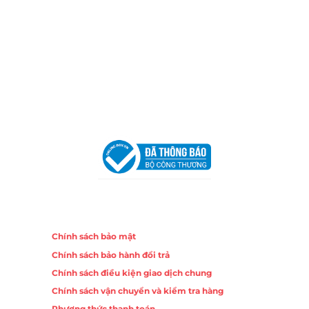
Chi nhánh Nha Trang
Địa Chỉ:
86 Đường 23 Tháng 10, Phương Sài, Nha
Trang, Khánh Hòa
Hotline:
0906 51 5537 – 0282 253 5537
Email:
congtycancin@gmail.com
Chi nhánh Hà Nội - Đà Nẵng
VPĐD Tại Hà Nội:
13BT3 Vạn Phúc, Hà Đông, Hà Nội
VPĐD Tại Đà Nẵng :
Số 403 Nguyễn Hữu Thọ, Phường
Khuê Trung, Quận Cẩm Lệ, TP. Đà Nẵng
Chính sách
Chính sách bảo mật
Chính sách bảo hành đổi trả
Chính sách điều kiện giao dịch chung
Chính sách vận chuyển và kiểm tra hàng
Phương thức thanh toán