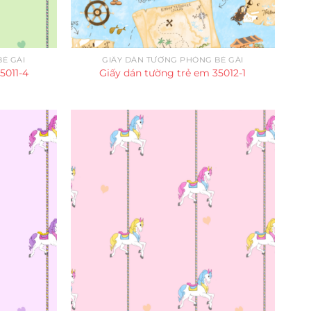
É GÁI
GIẤY DÁN TƯỜNG PHÒNG BÉ GÁI
5011-4
Giấy dán tường trẻ em 35012-1