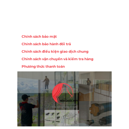
Chính sách
Chính sách bảo mật
Chính sách bảo hành đổi trả
ồng,
Chính sách điều kiện giao dịch chung
Chính sách vận chuyển và kiểm tra hàng
 10,
Phương thức thanh toán
Nội
ường