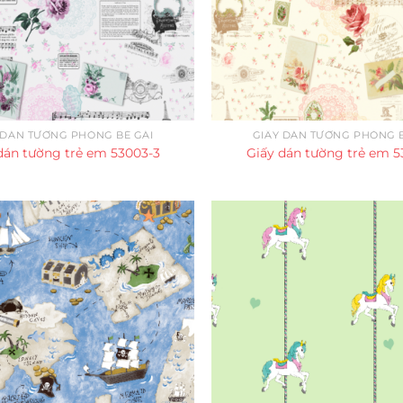
 DÁN TƯỜNG PHÒNG BÉ GÁI
GIẤY DÁN TƯỜNG PHÒNG B
dán tường trẻ em 53003-3
Giấy dán tường trẻ em 5