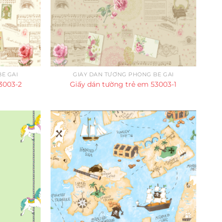
É GÁI
GIẤY DÁN TƯỜNG PHÒNG BÉ GÁI
3003-2
Giấy dán tường trẻ em 53003-1