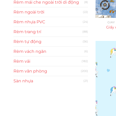
Rèm mái che ngoài trời di động
(8)
Rèm ngoài trời
(22)
Rèm nhựa PVC
(24)
GIẤY
Giấy 
Rèm trang trí
(88)
Rèm tự động
(56)
Rèm vách ngăn
(6)
Rèm vải
(182)
Rèm văn phòng
(200)
Sàn nhựa
(21)