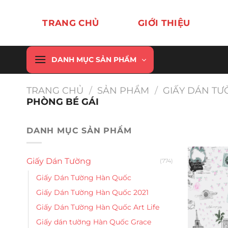
Chuyển
đến
TRANG CHỦ
GIỚI THIỆU
nội
dung
DANH MỤC SẢN PHẨM
TRANG CHỦ
/
SẢN PHẨM
/
GIẤY DÁN T
PHÒNG BÉ GÁI
DANH MỤC SẢN PHẨM
Giấy Dán Tường
(774)
Giấy Dán Tường Hàn Quốc
Giấy Dán Tường Hàn Quốc 2021
Giấy Dán Tường Hàn Quốc Art Life
Giấy dán tường Hàn Quốc Grace