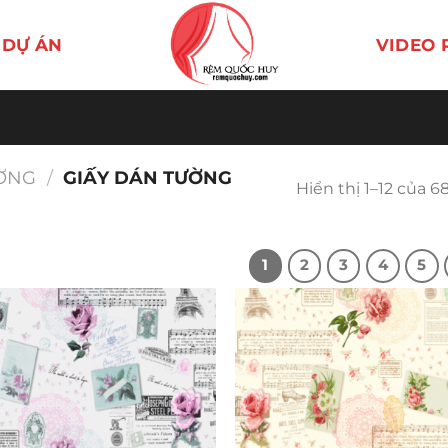
DỰ ÁN
VIDEO 
ƯỜNG
/
GIẤY DÁN TƯỜNG
Hiển thị 1–12 của 6
1
2
3
4
5