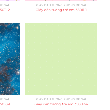
É GÁI
GIẤY DÁN TƯỜNG PHÒNG BÉ GÁI
5011-2
Giấy dán tường trẻ em 35011-1
É GÁI
GIẤY DÁN TƯỜNG PHÒNG BÉ GÁI
5010-1
Giấy dán tường trẻ em 35007-4