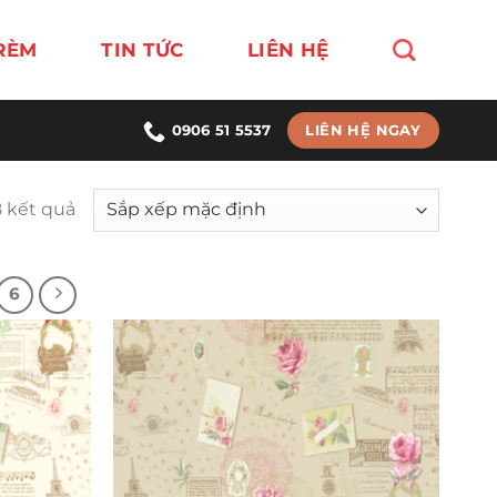
RÈM
TIN TỨC
LIÊN HỆ
LIÊN HỆ NGAY
0906 51 5537
8 kết quả
6