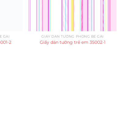
É GÁI
GIẤY DÁN TƯỜNG PHÒNG BÉ GÁI
5001-2
Giấy dán tường trẻ em 35002-1
G