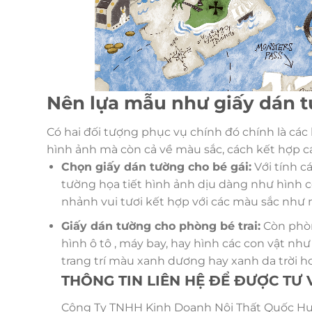
Nên lựa mẫu như giấy dán t
Có hai đối tượng phục vụ chính đó chính là các b
hình ảnh mà còn cả về màu sắc, cách kết hợp c
Chọn giấy dán tường cho bé gái:
Với tính c
tường họa tiết hình ảnh dịu dàng như hình c
nhảnh vui tươi kết hợp với các màu sắc như
Giấy dán tường cho phòng bé trai:
Còn phòn
hình ô tô , máy bay, hay hình các con vật như
trang trí màu xanh dương hay xanh da trời ho
THÔNG TIN LIÊN HỆ ĐỂ ĐƯỢC TƯ
Công Ty TNHH Kinh Doanh Nội Thất Quốc Huy