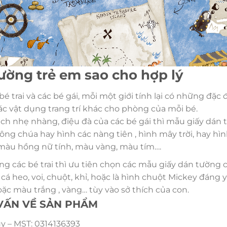
ường trẻ em sao cho hợp lý
é trai và các bé gái, mỗi một giới tính lại có những đặc
ác vật dụng trang trí khác cho phòng của mỗi bé.
ách nhẹ nhàng, điệu đà của các bé gái thì mẫu giấy dán
ông chúa hay hình các nàng tiên , hình mây trời, hay h
 màu hồng nữ tính, màu vàng, màu tím….
g các bé trai thì ưu tiên chọn các mẫu giấy dán tường 
 cá heo, voi, chuột, khỉ, hoặc là hình chuột Mickey đáng
ặc màu trắng , vàng… tùy vào sở thích của con.
 VẤN VỀ SẢN PHẨM
 – MST: 0314136393