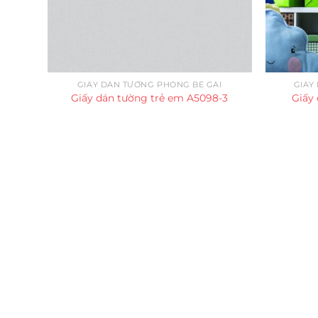
GIẤY DÁN TƯỜNG PHÒNG BÉ GÁI
GIẤY
Giấy dán tường trẻ em A5098-3
Giấy
Trụ sở chính
CÔNG TY TNHH CAN CIN VIỆT NAM
Mã số thuế:
0317918046
Địa Chỉ:
606/42 Đường 3 Tháng 2, Phường Diên H
Thành phố Hồ Chí Minh (P.14 Q10).
Hotline:
0906 51 5537 – 0282 253 5537
Xưởng Sản Xuất:
C30 Thành Thái, Phường 9, Quận
TP.HCM
Email:
congtycancin@gmail.com
Chi nhánh Nha Trang
Địa Chỉ:
86 Đường 23 Tháng 10, Phương Sài, Nha