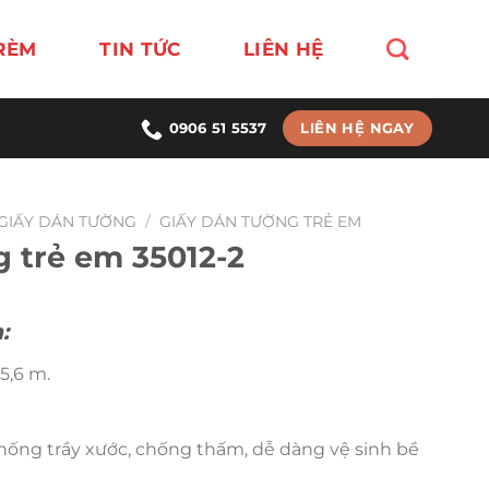
RÈM
TIN TỨC
LIÊN HỆ
LIÊN HỆ NGAY
0906 51 5537
GIẤY DÁN TƯỜNG
/
GIẤY DÁN TƯỜNG TRẺ EM
g trẻ em 35012-2
:
5,6 m.
chống trầy xước, chống thấm, dễ dàng vệ sinh bề