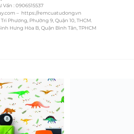
ư Vấn : 0906515537
.com – https://remcuatudong.vn
Tri Phương, Phường 9, Quận 10, THCM.
 Bình Hưng Hòa B, Quận Bình Tân, TPHCM