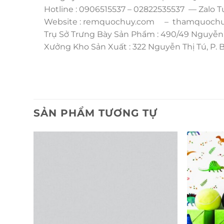
Hotline : 0906515537 – 02822535537 — Zalo T
Website : remquochuy.com – thamquochuy
Trụ Sở Trưng Bày Sản Phẩm : 490/49 Nguyễn 
Xưởng Kho Sản Xuất : 322 Nguyễn Thị Tú, P.
SẢN PHẨM TƯƠNG TỰ