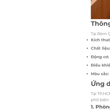
Thông
Tại Rèm 
Kích thướ
Chất liệu
Động cơ:
Điều khiể
Màu sắc:
Ứng d
Tại TP.HC
phổ biến:
1. Phòn