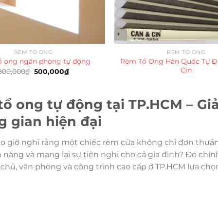
RÈM TỔ ONG
RÈM TỔ ONG
Rèm Tổ Ong Hàn Quốc Tự Đ
 ong ngăn phòng tự động
Cin
Giá
Giá
800,000
₫
500,000
₫
gốc
hiện
là:
tại
800,000₫.
là:
500,000₫.
ổ ong tự động tại TP.HCM – Gi
 gian hiện đại
o giờ nghĩ rằng một chiếc rèm cửa không chỉ đơn thuầ
 năng và mang lại sự tiện nghi cho cả gia đình? Đó chính
 chủ, văn phòng và công trình cao cấp ở TP.HCM lựa chọ