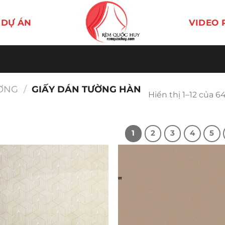
DỰ ÁN
VIDEO 
ƯỜNG
/
GIẤY DÁN TƯỜNG HÀN
Hiển thị 1–12 của 6
1
2
3
4
5