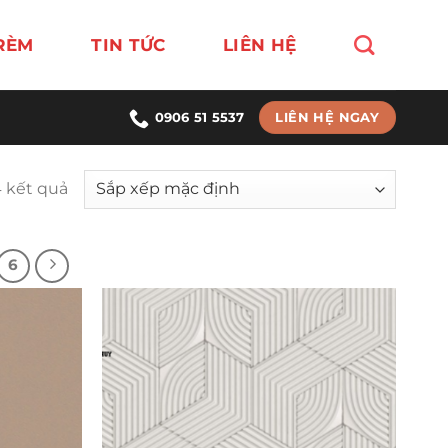
RÈM
TIN TỨC
LIÊN HỆ
LIÊN HỆ NGAY
0906 51 5537
4 kết quả
6