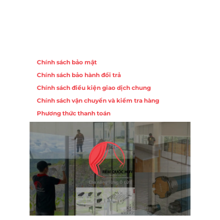
Chính sách
Chính sách bảo mật
Chính sách bảo hành đổi trả
ồng,
Chính sách điều kiện giao dịch chung
Chính sách vận chuyển và kiểm tra hàng
 10,
Phương thức thanh toán
Nội
ường