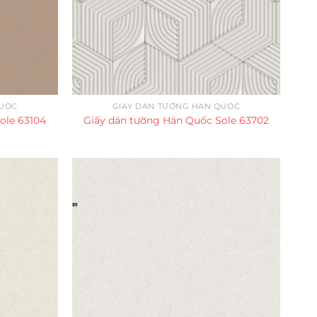
QUỐC
GIẤY DÁN TƯỜNG HÀN QUỐC
ole 63104
Giấy dán tường Hàn Quốc Sole 63702