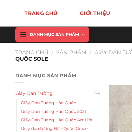
Chuyển
đến
TRANG CHỦ
GIỚI THIỆU
nội
dung
DANH MỤC SẢN PHẨM
TRANG CHỦ
/
SẢN PHẨM
/
GIẤY DÁN T
QUỐC SOLE
DANH MỤC SẢN PHẨM
Giấy Dán Tường
(774)
Giấy Dán Tường Hàn Quốc
Giấy Dán Tường Hàn Quốc 2021
Giấy Dán Tường Hàn Quốc Art Life
Giấy dán tường Hàn Quốc Grace