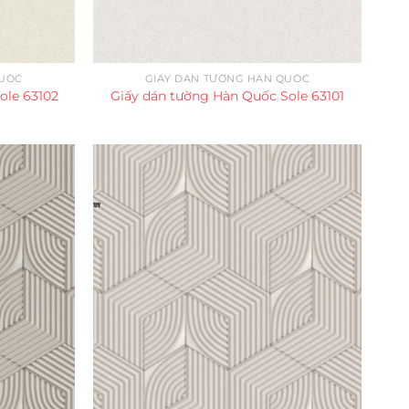
QUỐC
GIẤY DÁN TƯỜNG HÀN QUỐC
ole 63102
Giấy dán tường Hàn Quốc Sole 63101