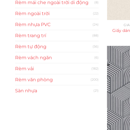
Rèm mái che ngoài trời di động
(8)
Rèm ngoài trời
(22)
Rèm nhựa PVC
(24)
GI
Giấy dá
Rèm trang trí
(88)
Rèm tự động
(56)
Rèm vách ngăn
(6)
Rèm vải
(182)
Rèm văn phòng
(200)
Sàn nhựa
(21)