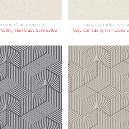
ẤY DÁN TƯỜNG HÀN QUỐC
GIẤY DÁN TƯỜNG HÀN 
n tường Hàn Quốc Sole 63103
Giấy dán tường Hàn Quốc S