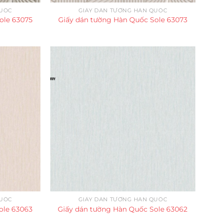
QUỐC
GIẤY DÁN TƯỜNG HÀN QUỐC
ole 63075
Giấy dán tường Hàn Quốc Sole 63073
QUỐC
GIẤY DÁN TƯỜNG HÀN QUỐC
ole 63063
Giấy dán tường Hàn Quốc Sole 63062