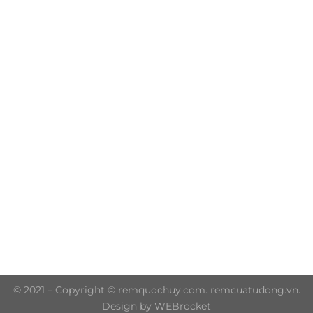
Trụ sở chính: 606/42 Đường 3 Tháng 2, Phường Diên
Hồng, Thành phố Hồ Chí Minh (P.14 Q10)
Hotline: 0906 51 5537 – 0282 253 5537
© 2021 – Copyright © remquochuy.com. remcuatudong.vn.
Design by WEBrocket