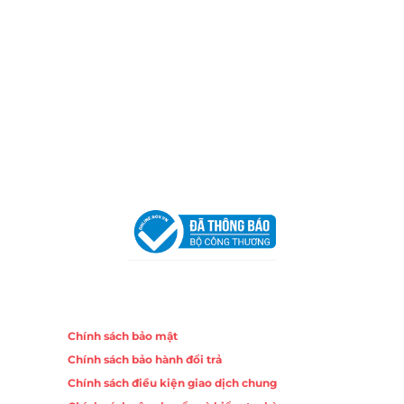
TP.HCM
Email:
congtycancin@gmail.com
Chi nhánh Nha Trang
Địa Chỉ:
86 Đường 23 Tháng 10, Phương Sài, Nha
Trang, Khánh Hòa
Hotline:
0906 51 5537 – 0282 253 5537
Email:
congtycancin@gmail.com
Chi nhánh Hà Nội - Đà Nẵng
VPĐD Tại Hà Nội:
13BT3 Vạn Phúc, Hà Đông, Hà Nội
VPĐD Tại Đà Nẵng :
Số 403 Nguyễn Hữu Thọ, Phường
Khuê Trung, Quận Cẩm Lệ, TP. Đà Nẵng
Chính sách
Chính sách bảo mật
Chính sách bảo hành đổi trả
Chính sách điều kiện giao dịch chung