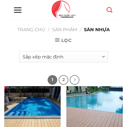
Chuyển
đến
nội
dung
TRANG CHỦ
/
SẢN PHẨM
/
SÀN NHỰA
LỌC
1
2