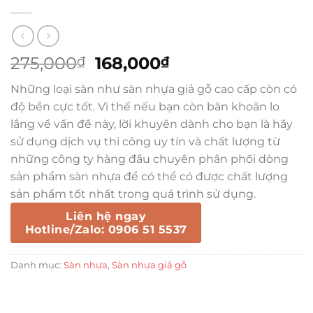
Giá
Giá
275,000
168,000
₫
₫
gốc
hiện
Những loại sàn như sàn nhựa giả gỗ cao cấp còn có
là:
tại
độ bền cực tốt. Vì thế nếu bạn còn băn khoăn lo
275,000₫.
là:
lắng về vấn đề này, lời khuyên dành cho bạn là hãy
168,000₫.
sử dụng dịch vụ thi công uy tín và chất lượng từ
những công ty hàng đầu chuyên phân phối dòng
sản phẩm sàn nhựa để có thể có được chất lượng
sản phẩm tốt nhất trong quá trình sử dụng.
Liên hệ ngay
Hotline/Zalo: 0906 51 5537
Danh mục:
Sàn nhựa
,
Sàn nhựa giả gỗ