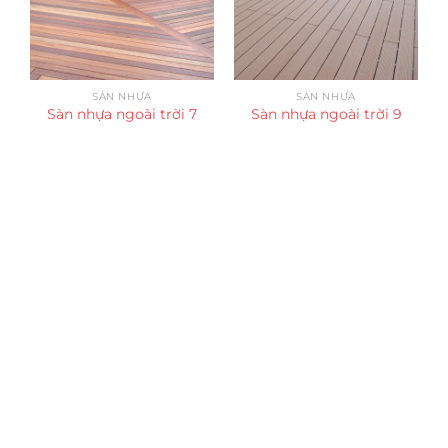
SÀN NHỰA
SÀN NHỰA
Sàn nhựa ngoài trời 7
Sàn nhựa ngoài trời 9
Trụ sở chính
CÔNG TY TNHH CAN CIN VIỆT NAM
Mã số thuế:
0317918046
Địa Chỉ:
606/42 Đường 3 Tháng 2, Phường Diên Hồng,
Thành phố Hồ Chí Minh (P.14 Q10).
Hotline:
0906 51 5537 – 0282 253 5537
Xưởng Sản Xuất:
C30 Thành Thái, Phường 9, Quận 10,
TP.HCM
Email:
congtycancin@gmail.com
Chi nhánh Nha Trang
Địa Chỉ:
86 Đường 23 Tháng 10, Phương Sài, Nha
Trang, Khánh Hòa