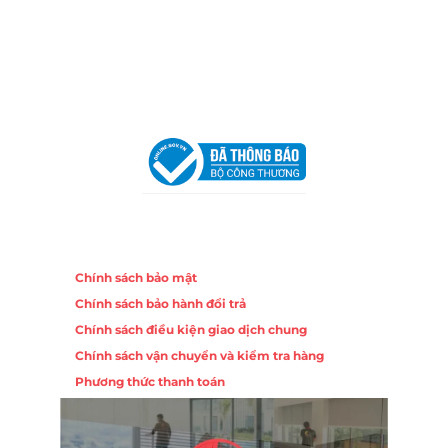
Hotline:
0906 51 5537 – 0282 253 5537
Email:
congtycancin@gmail.com
Chi nhánh Hà Nội - Đà Nẵng
VPĐD Tại Hà Nội:
13BT3 Vạn Phúc, Hà Đông, Hà Nội
VPĐD Tại Đà Nẵng :
Số 403 Nguyễn Hữu Thọ, Phường
Khuê Trung, Quận Cẩm Lệ, TP. Đà Nẵng
Chính sách
Chính sách bảo mật
Chính sách bảo hành đổi trả
Chính sách điều kiện giao dịch chung
Chính sách vận chuyển và kiểm tra hàng
Phương thức thanh toán