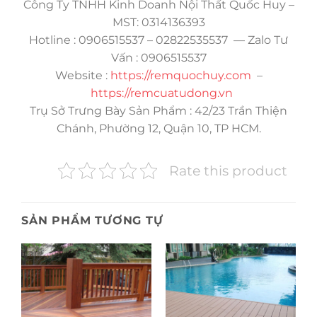
Công Ty TNHH Kinh Doanh Nội Thất Quốc Huy –
MST: 0314136393
Hotline : 0906515537 – 02822535537 — Zalo Tư
Vấn : 0906515537
Website :
https://remquochuy.com
–
https://remcuatudong.vn
Trụ Sở Trưng Bày Sản Phẩm : 42/23 Trần Thiện
Chánh, Phường 12, Quận 10, TP HCM.
Rate this product
SẢN PHẨM TƯƠNG TỰ