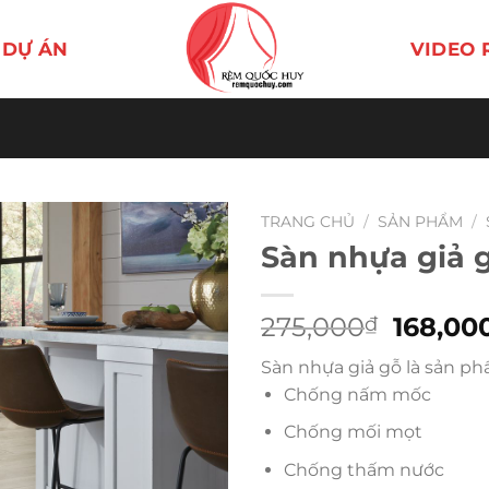
DỰ ÁN
VIDEO 
TRANG CHỦ
/
SẢN PHẨM
/
Sàn nhựa giả 
Giá
275,000
168,00
₫
gốc
Sàn nhựa giả gỗ là sản ph
là:
Chống nấm mốc
275,00
Chống mối mọt
Chống thấm nước