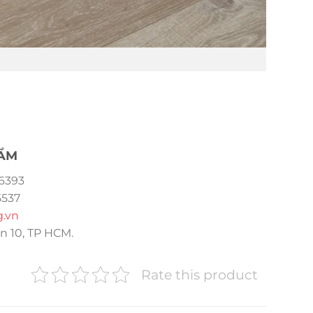
HẨM
6393
5537
g.vn
n 10, TP HCM.
Rate this product