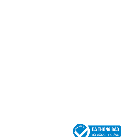
Trụ sở chính
CÔNG TY TNHH CAN CIN VIỆT NAM
Mã số thuế:
0317918046
Địa Chỉ:
606/42 Đường 3 Tháng 2, Phường Diên H
Thành phố Hồ Chí Minh (P.14 Q10).
Hotline:
0906 51 5537 – 0282 253 5537
Xưởng Sản Xuất:
C30 Thành Thái, Phường 9, Quận
TP.HCM
Email:
congtycancin@gmail.com
Chi nhánh Nha Trang
Địa Chỉ:
86 Đường 23 Tháng 10, Phương Sài, Nha
Trang, Khánh Hòa
Hotline:
0906 51 5537 – 0282 253 5537
Email:
congtycancin@gmail.com
Chi nhánh Hà Nội - Đà Nẵng
VPĐD Tại Hà Nội:
13BT3 Vạn Phúc, Hà Đông, Hà 
VPĐD Tại Đà Nẵng :
Số 403 Nguyễn Hữu Thọ, Ph
Khuê Trung, Quận Cẩm Lệ, TP. Đà Nẵng