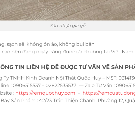
Sàn nhựa giả gỗ
, sạch sẽ, không ồn ào, không bụi bẩn
ền cao nên đang ngày càng được ưa chuộng tại Việt Nam.
ÔNG TIN LIÊN HỆ ĐỂ ĐƯỢC TƯ VẤN VỀ SẢN P
g Ty TNHH Kinh Doanh Nội Thất Quốc Huy – MST: 031413
line : 0906515537 – 02822535537 — Zalo Tư Vấn : 090651
site :
https://remquochuy.com
–
https://remcuatudon
 Bày Sản Phẩm : 42/23 Trần Thiện Chánh, Phường 12, Quậ