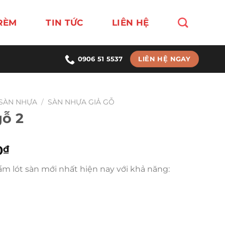
RÈM
TIN TỨC
LIÊN HỆ
LIÊN HỆ NGAY
0906 51 5537
SÀN NHỰA
/
SÀN NHỰA GIẢ GỖ
gỗ 2
Giá
0
₫
hiện
ẩm lót sàn mới nhất hiện nay với khả năng:
tại
0₫.
là:
168,000₫.