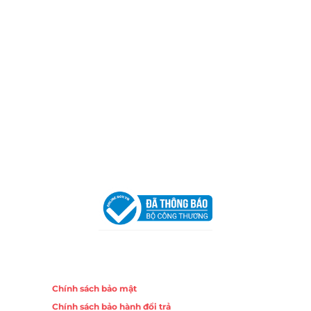
Hotline:
0906 51 5537 – 0282 253 5537
Xưởng Sản Xuất:
C30 Thành Thái, Phường 9, Quận 10,
TP.HCM
Email:
congtycancin@gmail.com
Chi nhánh Nha Trang
Địa Chỉ:
86 Đường 23 Tháng 10, Phương Sài, Nha
Trang, Khánh Hòa
Hotline:
0906 51 5537 – 0282 253 5537
Email:
congtycancin@gmail.com
Chi nhánh Hà Nội - Đà Nẵng
VPĐD Tại Hà Nội:
13BT3 Vạn Phúc, Hà Đông, Hà Nội
VPĐD Tại Đà Nẵng :
Số 403 Nguyễn Hữu Thọ, Phường
Khuê Trung, Quận Cẩm Lệ, TP. Đà Nẵng
Chính sách
Chính sách bảo mật
Chính sách bảo hành đổi trả