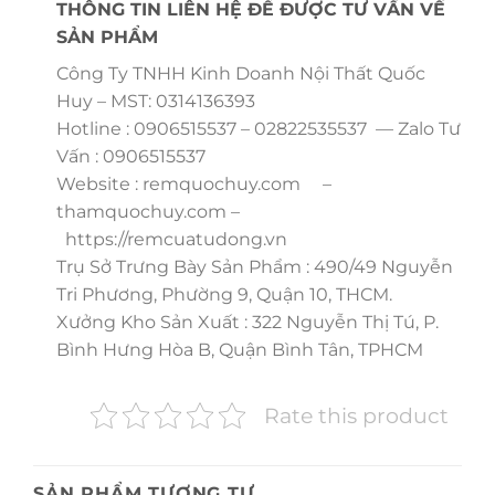
THÔNG TIN LIÊN HỆ ĐỂ ĐƯỢC TƯ VẤN VỀ
SẢN PHẨM
Công Ty TNHH Kinh Doanh Nội Thất Quốc
Huy – MST: 0314136393
Hotline : 0906515537 – 02822535537 — Zalo Tư
Vấn : 0906515537
Website : remquochuy.com –
thamquochuy.com –
https://remcuatudong.vn
Trụ Sở Trưng Bày Sản Phẩm : 490/49 Nguyễn
Tri Phương, Phường 9, Quận 10, THCM.
Xưởng Kho Sản Xuất : 322 Nguyễn Thị Tú, P.
Bình Hưng Hòa B, Quận Bình Tân, TPHCM
Rate this product
SẢN PHẨM TƯƠNG TỰ