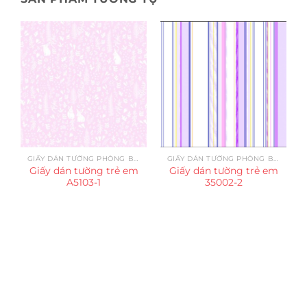
GIẤY DÁN TƯỜNG PHÒNG BÉ GÁI
GIẤY DÁN TƯỜNG PHÒNG BÉ GÁI
Giấy dán tường trẻ em
Giấy dán tường trẻ em
A5103-1
35002-2
Trụ sở chính
CÔNG TY TNHH CAN CIN VIỆT NAM
Mã số thuế:
0317918046
Địa Chỉ:
606/42 Đường 3 Tháng 2, Phường Diên Hồng,
Thành phố Hồ Chí Minh (P.14 Q10).