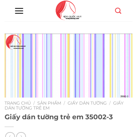
Chuyển
đến
nội
dung
TRANG CHỦ
/
SẢN PHẨM
/
GIẤY DÁN TƯỜNG
/
GIẤY
DÁN TƯỜNG TRẺ EM
Giấy dán tường trẻ em 35002-3