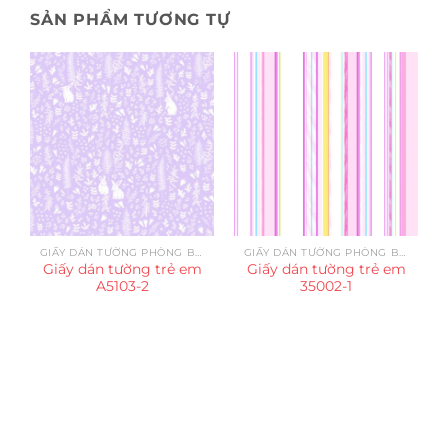
SẢN PHẨM TƯƠNG TỰ
GIẤY DÁN TƯỜNG PHÒNG BÉ GÁI
GIẤY DÁN TƯỜNG PHÒNG BÉ GÁI
Giấy dán tường trẻ em
Giấy dán tường trẻ em
A5103-2
35002-1
Trụ sở chính
CÔNG TY TNHH CAN CIN VIỆT NAM
Mã số thuế:
0317918046
Địa Chỉ:
606/42 Đường 3 Tháng 2, Phường Diên Hồng,