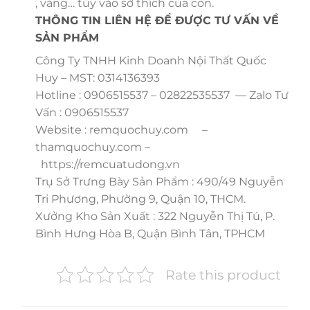
, vàng… tùy vào sở thích của con.
THÔNG TIN LIÊN HỆ ĐỂ ĐƯỢC TƯ VẤN VỀ
SẢN PHẨM
Công Ty TNHH Kinh Doanh Nội Thất Quốc
Huy – MST: 0314136393
Hotline : 0906515537 – 02822535537 — Zalo Tư
Vấn : 0906515537
Website : remquochuy.com –
thamquochuy.com –
https://remcuatudong.vn
Trụ Sở Trưng Bày Sản Phẩm : 490/49 Nguyễn
Tri Phương, Phường 9, Quận 10, THCM.
Xưởng Kho Sản Xuất : 322 Nguyễn Thị Tú, P.
Bình Hưng Hòa B, Quận Bình Tân, TPHCM
Rate this product