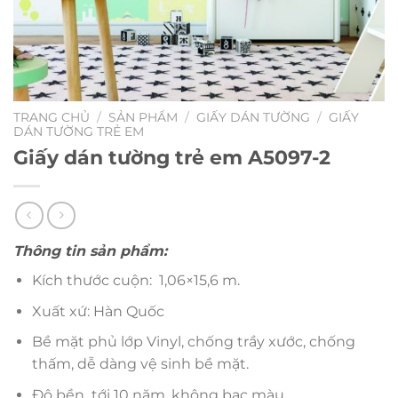
TRANG CHỦ
/
SẢN PHẨM
/
GIẤY DÁN TƯỜNG
/
GIẤY
DÁN TƯỜNG TRẺ EM
Giấy dán tường trẻ em A5097-2
Thông tin sản phẩm:
Kích thước cuộn: 1,06×15,6 m.
Xuất xứ: Hàn Quốc
Bề mặt phủ lớp Vinyl, chống trầy xước, chống
thấm, dễ dàng vệ sinh bề mặt.
Độ bền tới 10 năm, không bạc màu.