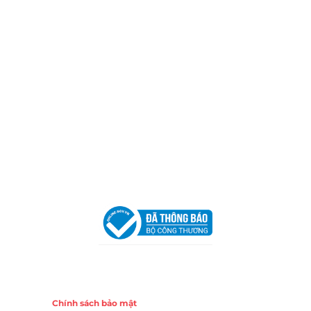
Thành phố Hồ Chí Minh (P.14 Q10).
Hotline:
0906 51 5537 – 0282 253 5537
Xưởng Sản Xuất:
C30 Thành Thái, Phường 9, Quận 10,
TP.HCM
Email:
congtycancin@gmail.com
Chi nhánh Nha Trang
Địa Chỉ:
86 Đường 23 Tháng 10, Phương Sài, Nha
Trang, Khánh Hòa
Hotline:
0906 51 5537 – 0282 253 5537
Email:
congtycancin@gmail.com
Chi nhánh Hà Nội - Đà Nẵng
VPĐD Tại Hà Nội:
13BT3 Vạn Phúc, Hà Đông, Hà Nội
VPĐD Tại Đà Nẵng :
Số 403 Nguyễn Hữu Thọ, Phường
Khuê Trung, Quận Cẩm Lệ, TP. Đà Nẵng
Chính sách
Chính sách bảo mật