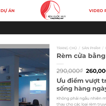
DỰ ÁN
VIDEO 
TRANG CHỦ
/
SẢN PHẨM
/
Rèm cửa bằng
Giá
290,000
260,0
₫
gốc
Ưu điểm vượt t
là:
290,00
sống hàng ngà
Không phải ngẫu nhiên m
thay cho các loại rèm tru