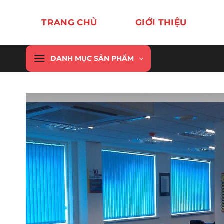
Chuyển
đến
TRANG CHỦ
GIỚI THIỆU
nội
dung
DANH MỤC SẢN PHẨM