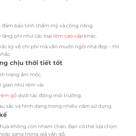
n
n đảm bảo tính thẩm mỹ và công năng.
 lãng phí như các loại
rèm cao cấp
khác.
ắc kỹ về chi phí mà vẫn muốn ngôi nhà đẹp – thì
nhắc.
g chịu thời tiết tốt
nh trạng ẩm mốc.
 gian như rèm vải.
rèm gỗ
dưới tác động môi trường.
u sắc và hình dạng trong nhiều năm sử dụng.
 kế
hựa không còn nhàm chán. Bạn có thể lựa chọn:
hoặc sang trọng giả vân gỗ.