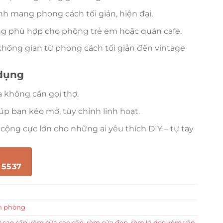
h mang phong cách tối giản, hiện đại.
ung phù hợp cho phòng trẻ em hoặc quán cafe.
 không gian từ phong cách tối giản đến vintage
 dụng
à không cần gọi thợ.
úp bạn kéo mở, tùy chỉnh linh hoạt.
ộng cực lớn cho những ai yêu thích DIY – tự tay
 5537
n phòng
 cao cấp
,
rèm cửa cao cấp
,
rèm cửa đẹp
,
rèm lá dọc
,
rèm văn