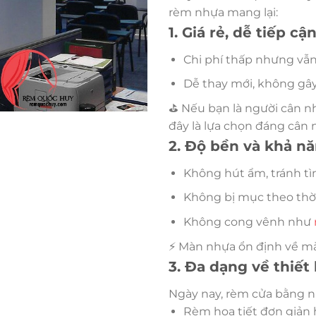
rèm nhựa mang lại:
1. Giá rẻ, dễ tiếp cậ
Chi phí thấp nhưng vẫ
Dễ thay mới, không gây
⛳ Nếu bạn là người cân nh
đây là lựa chọn đáng cân 
2. Độ bền và khả năn
Không hút ẩm, tránh tì
Không bị mục theo thời
Không cong vênh như
⚡ Màn nhựa ổn định về mà
3. Đa dạng về thiết
Ngày nay, rèm cửa bằng n
Rèm họa tiết đơn giản 