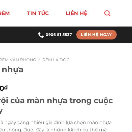
RÈM
TIN TỨC
LIÊN HỆ
LIÊN HỆ NGAY
0906 51 5537
RÈM VĂN PHÒNG
/
RÈM LÁ DỌC
 nhựa
Giá
00
₫
hiện
rội của màn nhựa trong cuộc
tại
0₫.
là:
y
260,000₫.
à ngày càng nhiều gia đình lựa chọn màn nhựa
yền thống. Dưới đây là những lợi ích cụ thể mà