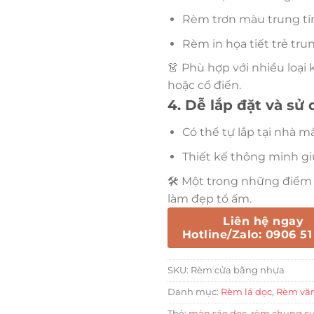
Rèm trơn màu trung tín
Rèm in họa tiết trẻ tr
👗 Phù hợp với nhiều loại
hoặc cổ điển.
4. Dễ lắp đặt và sử
Có thể tự lắp tại nhà m
Thiết kế thông minh gi
🛠 Một trong những điểm c
làm đẹp tổ ấm.
Liên hệ ngay
Hotline/Zalo: 0906 51
SKU:
Rèm cửa bằng nhựa
Danh mục:
Rèm lá dọc
,
Rèm vă
Thẻ:
màn sáo dọc
,
rèm chung cư