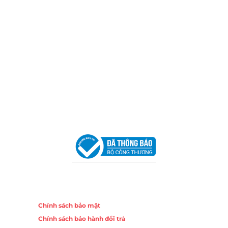
Hotline:
0906 51 5537 – 0282 253 5537
Xưởng Sản Xuất:
C30 Thành Thái, Phường 9, Quận 10,
TP.HCM
Email:
congtycancin@gmail.com
Chi nhánh Nha Trang
Địa Chỉ:
86 Đường 23 Tháng 10, Phương Sài, Nha
Trang, Khánh Hòa
Hotline:
0906 51 5537 – 0282 253 5537
Email:
congtycancin@gmail.com
Chi nhánh Hà Nội - Đà Nẵng
VPĐD Tại Hà Nội:
13BT3 Vạn Phúc, Hà Đông, Hà Nội
VPĐD Tại Đà Nẵng :
Số 403 Nguyễn Hữu Thọ, Phường
Khuê Trung, Quận Cẩm Lệ, TP. Đà Nẵng
Chính sách
Chính sách bảo mật
Chính sách bảo hành đổi trả