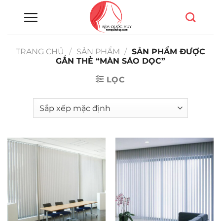
Chuyển
đến
nội
dung
TRANG CHỦ
/
SẢN PHẨM
/
SẢN PHẨM ĐƯỢC
GẮN THẺ “MÀN SÁO DỌC”
LỌC