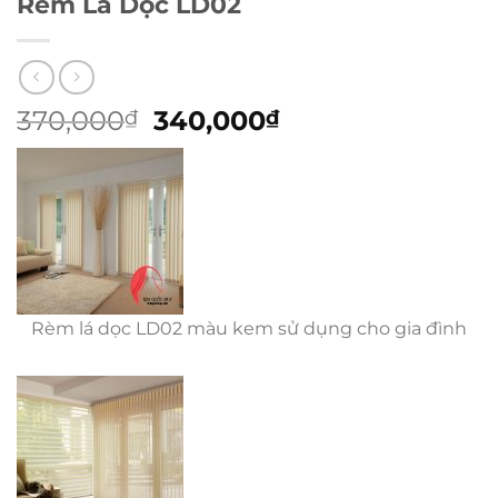
Rèm Lá Dọc LD02
Giá
Giá
370,000
340,000
₫
₫
gốc
hiện
là:
tại
370,000₫.
là:
340,000₫.
Rèm lá dọc LD02 màu kem sử dụng cho gia đình