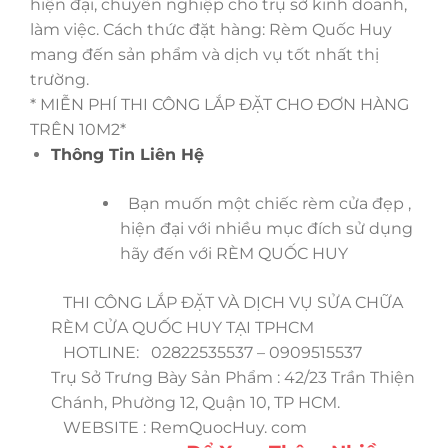
hiện đại, chuyên nghiệp cho trụ sở kinh doanh,
làm việc. Cách thức đặt hàng: Rèm Quốc Huy
mang đến sản phẩm và dịch vụ tốt nhất thị
trường.
* MIỄN PHÍ THI CÔNG LẮP ĐẶT CHO ĐƠN HÀNG
TRÊN 10M2*
Thông Tin Liên Hệ
Bạn muốn một chiếc rèm cửa đẹp ,
hiện đại với nhiều mục đích sử dụng
hãy đến với RÈM QUỐC HUY
THI CÔNG LẮP ĐẶT VÀ DỊCH VỤ SỬA CHỮA
RÈM CỬA QUỐC HUY TẠI TPHCM
HOTLINE: 02822535537 – 0909515537
Trụ Sở Trưng Bày Sản Phẩm : 42/23 Trần Thiện
Chánh, Phường 12, Quận 10, TP HCM.
WEBSITE : RemQuocHuy. com