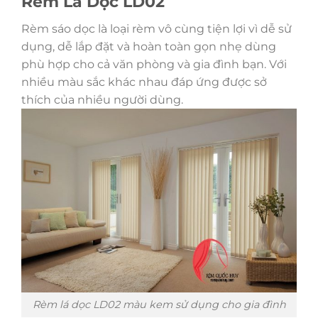
Rèm Lá Dọc LD02
Rèm sáo dọc là loại rèm vô cùng tiện lợi vì dễ sử
dụng, dễ lắp đặt và hoàn toàn gọn nhẹ dùng
phù hợp cho cả văn phòng và gia đình bạn. Với
nhiều màu sắc khác nhau đáp ứng được sở
thích của nhiều người dùng.
Rèm lá dọc LD02 màu kem sử dụng cho gia đình