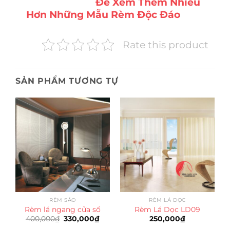
Để Xem Thêm Nhiều
Hơn Những Mẫu Rèm Độc Đáo
Rate this product
SẢN PHẨM TƯƠNG TỰ
RÈM SÁO
RÈM LÁ DỌC
Rèm lá ngang cửa sổ
Rèm Lá Dọc LD09
Giá
Giá
400,000
₫
330,000
₫
250,000
₫
gốc
hiện