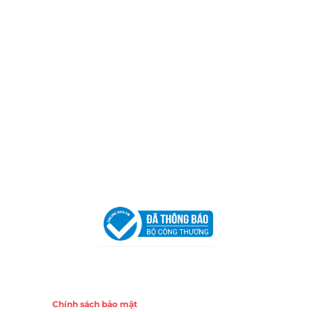
Thành phố Hồ Chí Minh (P.14 Q10).
Hotline:
0906 51 5537 – 0282 253 5537
Xưởng Sản Xuất:
C30 Thành Thái, Phường 9, Quận 10,
TP.HCM
Email:
congtycancin@gmail.com
Chi nhánh Nha Trang
Địa Chỉ:
86 Đường 23 Tháng 10, Phương Sài, Nha
Trang, Khánh Hòa
Hotline:
0906 51 5537 – 0282 253 5537
Email:
congtycancin@gmail.com
Chi nhánh Hà Nội - Đà Nẵng
VPĐD Tại Hà Nội:
13BT3 Vạn Phúc, Hà Đông, Hà Nội
VPĐD Tại Đà Nẵng :
Số 403 Nguyễn Hữu Thọ, Phường
Khuê Trung, Quận Cẩm Lệ, TP. Đà Nẵng
Chính sách
Chính sách bảo mật