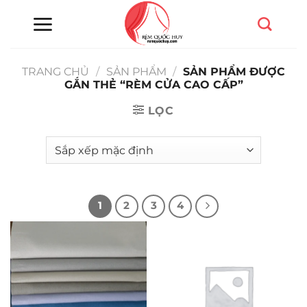
Chuyển
đến
nội
dung
TRANG CHỦ
/
SẢN PHẨM
/
SẢN PHẨM ĐƯỢC
GẮN THẺ “RÈM CỬA CAO CẤP”
LỌC
1
2
3
4