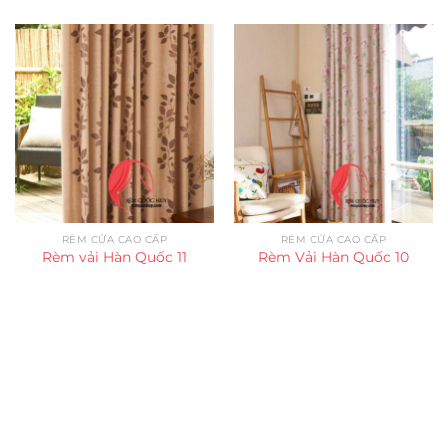
RÈM CỬA CAO CẤP
RÈM CỬA CAO CẤP
Rèm vải Hàn Quốc 11
Rèm Vải Hàn Quốc 10
Trụ sở chính
CÔNG TY TNHH CAN CIN VIỆT NAM
Mã số thuế:
0317918046
Địa Chỉ:
606/42 Đường 3 Tháng 2, Phường Diên Hồng,