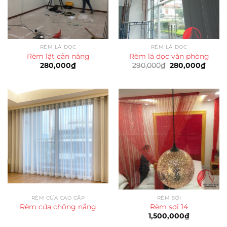
RÈM LÁ DỌC
RÈM LÁ DỌC
Rèm lật cản nắng
Rèm lá dọc văn phòng
Giá
Giá
280,000
₫
290,000
₫
280,000
₫
gốc
hiện
là:
tại
290,000₫.
là:
280,0
RÈM CỬA CAO CẤP
RÈM SỢI
Rèm cửa chống nắng
Rèm sợi 14
1,500,000
₫