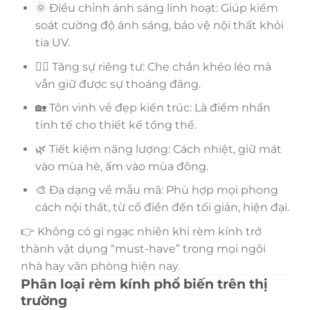
🌞 Điều chỉnh ánh sáng linh hoạt: Giúp kiểm
soát cường độ ánh sáng, bảo vệ nội thất khỏi
tia UV.
🧘‍♀️ Tăng sự riêng tư: Che chắn khéo léo mà
vẫn giữ được sự thoáng đãng.
🏡 Tôn vinh vẻ đẹp kiến trúc: Là điểm nhấn
tinh tế cho thiết kế tổng thể.
🌿 Tiết kiệm năng lượng: Cách nhiệt, giữ mát
vào mùa hè, ấm vào mùa đông.
🎨 Đa dạng về mẫu mã: Phù hợp mọi phong
cách nội thất, từ cổ điển đến tối giản, hiện đại.
👉 Không có gì ngạc nhiên khi rèm kính trở
thành vật dụng “must-have” trong mọi ngôi
nhà hay văn phòng hiện nay.
Phân loại rèm kính phổ biến trên thị
trường