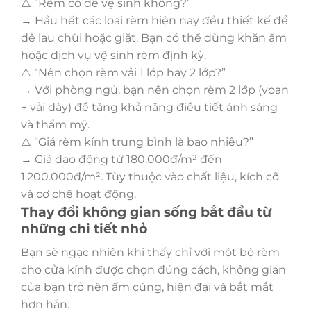
⚠️ “Rèm có dễ vệ sinh không?”
→ Hầu hết các loại rèm hiện nay đều thiết kế để
dễ lau chùi hoặc giặt. Bạn có thể dùng khăn ẩm
hoặc dịch vụ vệ sinh rèm định kỳ.
⚠️ “Nên chọn rèm vải 1 lớp hay 2 lớp?”
→ Với phòng ngủ, bạn nên chọn rèm 2 lớp (voan
+ vải dày) để tăng khả năng điều tiết ánh sáng
và thẩm mỹ.
⚠️ “Giá rèm kính trung bình là bao nhiêu?”
→ Giá dao động từ 180.000đ/m² đến
1.200.000đ/m². Tùy thuộc vào chất liệu, kích cỡ
và cơ chế hoạt động.
Thay đổi không gian sống bắt đầu từ
những chi tiết nhỏ
Bạn sẽ ngạc nhiên khi thấy chỉ với một bộ rèm
cho cửa kính được chọn đúng cách, không gian
của bạn trở nên ấm cúng, hiện đại và bắt mắt
hơn hẳn.