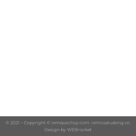
Trụ sở chính: 606/42 Đường 3 Tháng 2, Phường Diên
Hồng, Thành phố Hồ Chí Minh (P.14 Q10)
Hotline: 0906 51 5537 – 0282 253 5537
© 2021 – Copyright © remquochuy.com. remcuatudong.vn.
Design by WEBrocket