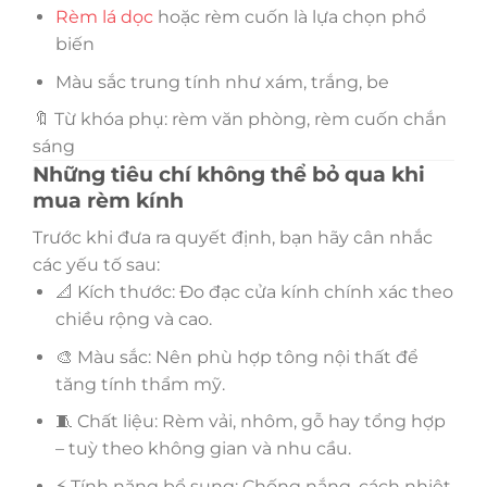
Rèm lá dọc
hoặc rèm cuốn là lựa chọn phổ
biến
Màu sắc trung tính như xám, trắng, be
🔖 Từ khóa phụ: rèm văn phòng, rèm cuốn chắn
sáng
Những tiêu chí không thể bỏ qua khi
mua rèm kính
Trước khi đưa ra quyết định, bạn hãy cân nhắc
các yếu tố sau:
📐 Kích thước: Đo đạc cửa kính chính xác theo
chiều rộng và cao.
🎨 Màu sắc: Nên phù hợp tông nội thất để
tăng tính thẩm mỹ.
🧵 Chất liệu: Rèm vải, nhôm, gỗ hay tổng hợp
– tuỳ theo không gian và nhu cầu.
⚡ Tính năng bổ sung: Chống nắng, cách nhiệt,