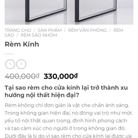
TRANG CHỦ
/
SẢN PHẨM
/
RÈM VĂN PHÒNG
/
RÈM
SÁO
/
RÈM SÁO NHÔM
Rèm Kính
Giá
Giá
400,000
330,000
₫
₫
gốc
hiện
Tại sao rèm cho cửa kính lại trở thành xu
là:
tại
hướng nội thất hiện đại?
400,000₫.
là:
330,000₫.
Rèm không chỉ đơn giản là vật che chắn ánh sáng.
Trong không gian hiện đại, nó đóng vai trò như một
yếu tố nội thất quan trọng, định hình phong cách
và tạo cảm xúc cho người ở trong không gian đó.
Dưới đây là lý do vì sao rèm cho cửa kính lại được ưa