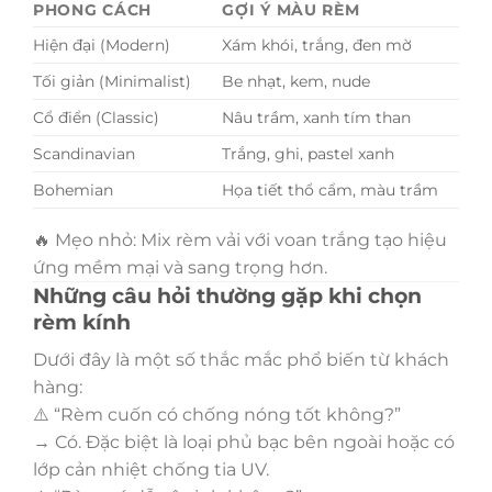
PHONG CÁCH
GỢI Ý MÀU RÈM
Hiện đại (Modern)
Xám khói, trắng, đen mờ
Tối giản (Minimalist)
Be nhạt, kem, nude
Cổ điển (Classic)
Nâu trầm, xanh tím than
Scandinavian
Trắng, ghi, pastel xanh
Bohemian
Họa tiết thổ cẩm, màu trầm
🔥 Mẹo nhỏ: Mix rèm vải với voan trắng tạo hiệu
ứng mềm mại và sang trọng hơn.
Những câu hỏi thường gặp khi chọn
rèm kính
Dưới đây là một số thắc mắc phổ biến từ khách
hàng:
⚠️ “Rèm cuốn có chống nóng tốt không?”
→ Có. Đặc biệt là loại phủ bạc bên ngoài hoặc có
lớp cản nhiệt chống tia UV.