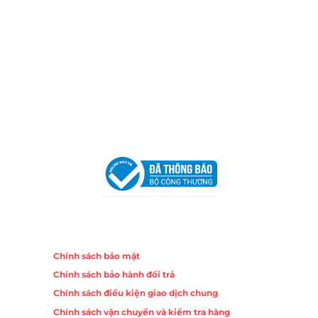
Email:
congtycancin@gmail.com
Chi nhánh Nha Trang
Địa Chỉ:
86 Đường 23 Tháng 10, Phương Sài, Nha
Trang, Khánh Hòa
Hotline:
0906 51 5537 – 0282 253 5537
Email:
congtycancin@gmail.com
Chi nhánh Hà Nội - Đà Nẵng
VPĐD Tại Hà Nội:
13BT3 Vạn Phúc, Hà Đông, Hà Nội
VPĐD Tại Đà Nẵng :
Số 403 Nguyễn Hữu Thọ, Phường
Khuê Trung, Quận Cẩm Lệ, TP. Đà Nẵng
Chính sách
Chính sách bảo mật
Chính sách bảo hành đổi trả
Chính sách điều kiện giao dịch chung
Chính sách vận chuyển và kiểm tra hàng