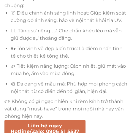
chuộng:
🌞 Điều chỉnh ánh sáng linh hoạt: Giúp kiểm soát
cường độ ánh sáng, bảo vệ nội thất khỏi tia UV.
🧘‍♀️ Tăng sự riêng tư: Che chắn khéo léo mà vẫn
giữ được sự thoáng đãng.
🏡 Tôn vinh vẻ đẹp kiến trúc: Là điểm nhấn tinh
tế cho thiết kế tổng thể.
🌿 Tiết kiệm năng lượng: Cách nhiệt, giữ mát vào
mùa hè, ấm vào mùa đông.
🎨 Đa dạng về mẫu mã: Phù hợp mọi phong cách
nội thất, từ cổ điển đến tối giản, hiện đại.
👉 Không có gì ngạc nhiên khi rèm kính trở thành
vật dụng “must-have” trong mọi ngôi nhà hay văn
phòng hiện nay.
Liên hệ ngay
Hotline/Zalo: 0906 51 5537