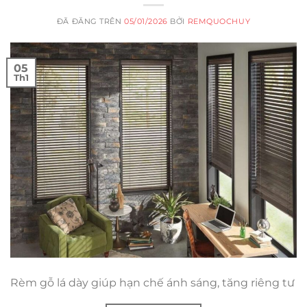
ĐÃ ĐĂNG TRÊN
05/01/2026
BỞI
REMQUOCHUY
05
Th1
Rèm gỗ lá dày giúp hạn chế ánh sáng, tăng riêng tư