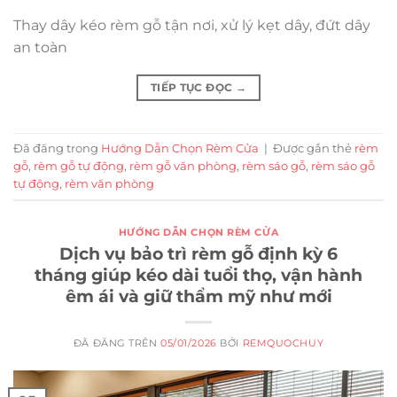
Thay dây kéo rèm gỗ tận nơi, xử lý kẹt dây, đứt dây
an toàn
TIẾP TỤC ĐỌC
→
Đã đăng trong
Hướng Dẫn Chọn Rèm Cửa
|
Được gắn thẻ
rèm
gỗ
,
rèm gỗ tự động
,
rèm gỗ văn phòng
,
rèm sáo gỗ
,
rèm sáo gỗ
tự động
,
rèm văn phòng
HƯỚNG DẪN CHỌN RÈM CỬA
Dịch vụ bảo trì rèm gỗ định kỳ 6
tháng giúp kéo dài tuổi thọ, vận hành
êm ái và giữ thẩm mỹ như mới
ĐÃ ĐĂNG TRÊN
05/01/2026
BỞI
REMQUOCHUY