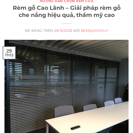
HƯỚNG DẪN CHỌN RÈM CỬA
Rèm gỗ Cao Lãnh – Giải pháp rèm gỗ
che nắng hiệu quả, thẩm mỹ cao
ĐÃ ĐĂNG TRÊN
29/12/2025
BỞI
REMQUOCHUY
29
Th12