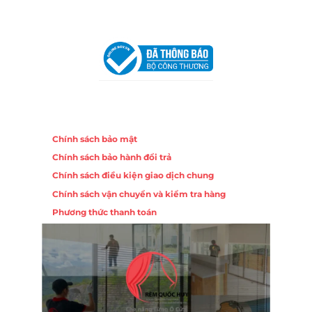
VPĐD Tại Hà Nội:
13BT3 Vạn Phúc, Hà Đông, Hà Nội
VPĐD Tại Đà Nẵng :
Số 403 Nguyễn Hữu Thọ, Phường
Khuê Trung, Quận Cẩm Lệ, TP. Đà Nẵng
Chính sách
Chính sách bảo mật
Chính sách bảo hành đổi trả
Chính sách điều kiện giao dịch chung
Chính sách vận chuyển và kiểm tra hàng
Phương thức thanh toán