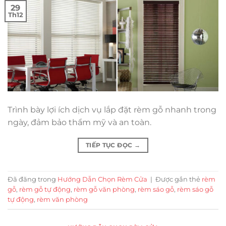
29
Th12
Trình bày lợi ích dịch vụ lắp đặt rèm gỗ nhanh trong
ngày, đảm bảo thẩm mỹ và an toàn.
TIẾP TỤC ĐỌC
→
Đã đăng trong
Hướng Dẫn Chọn Rèm Cửa
|
Được gắn thẻ
rèm
gỗ
,
rèm gỗ tự động
,
rèm gỗ văn phòng
,
rèm sáo gỗ
,
rèm sáo gỗ
tự động
,
rèm văn phòng