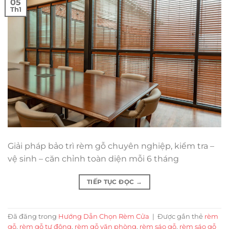
05
Th1
Giải pháp bảo trì rèm gỗ chuyên nghiệp, kiểm tra –
vệ sinh – căn chỉnh toàn diện mỗi 6 tháng
TIẾP TỤC ĐỌC
→
Đã đăng trong
Hướng Dẫn Chọn Rèm Cửa
|
Được gắn thẻ
rèm
gỗ
,
rèm gỗ tự động
,
rèm gỗ văn phòng
,
rèm sáo gỗ
,
rèm sáo gỗ