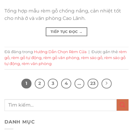
Tổng hợp mẫu rèm gỗ chống nắng, cản nhiệt tốt
cho nhà ở và văn phòng Cao Lãnh.
TIẾP TỤC ĐỌC
→
Đã đăng trong
Hướng Dẫn Chọn Rèm Cửa
|
Được gắn thẻ
rèm
gỗ
,
rèm gỗ tự động
,
rèm gỗ văn phòng
,
rèm sáo gỗ
,
rèm sáo gỗ
tự động
,
rèm văn phòng
1
2
3
4
…
23
DANH MỤC