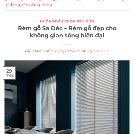
tự động
,
rèm văn phòng
HƯỚNG DẪN CHỌN RÈM CỬA
Rèm gỗ Sa Đéc – Rèm gỗ đẹp cho
không gian sống hiện đại
ĐÃ ĐĂNG TRÊN
29/12/2025
BỞI
REMQUOCHUY
29
Th12