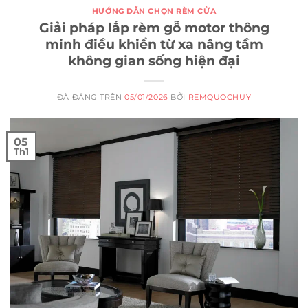
HƯỚNG DẪN CHỌN RÈM CỬA
Giải pháp lắp rèm gỗ motor thông
minh điều khiển từ xa nâng tầm
không gian sống hiện đại
ĐÃ ĐĂNG TRÊN
05/01/2026
BỞI
REMQUOCHUY
05
Th1