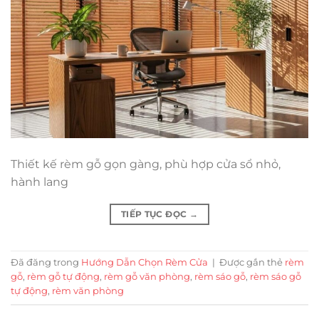
Thiết kế rèm gỗ gọn gàng, phù hợp cửa sổ nhỏ,
hành lang
TIẾP TỤC ĐỌC
→
Đã đăng trong
Hướng Dẫn Chọn Rèm Cửa
|
Được gắn thẻ
rèm
gỗ
,
rèm gỗ tự động
,
rèm gỗ văn phòng
,
rèm sáo gỗ
,
rèm sáo gỗ
tự động
,
rèm văn phòng