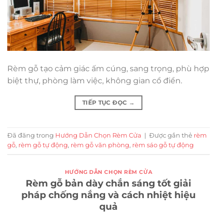
Rèm gỗ tạo cảm giác ấm cúng, sang trọng, phù hợp
biệt thự, phòng làm việc, không gian cổ điển.
TIẾP TỤC ĐỌC
→
Đã đăng trong
Hướng Dẫn Chọn Rèm Cửa
|
Được gắn thẻ
rèm
gỗ
,
rèm gỗ tự động
,
rèm gỗ văn phòng
,
rèm sáo gỗ tự động
HƯỚNG DẪN CHỌN RÈM CỬA
Rèm gỗ bản dày chắn sáng tốt giải
pháp chống nắng và cách nhiệt hiệu
quả