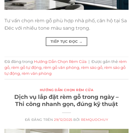
Tư vấn chọn rèm gỗ phù hợp nhà phố, căn hộ tại Sa
Đéc với nhiều tone màu sang trọng.
TIẾP TỤC ĐỌC
→
Đã đăng trong
Hướng Dẫn Chọn Rèm Cửa
|
Được gắn thẻ
rèm
gỗ
,
rèm gỗ tự động
,
rèm gỗ văn phòng
,
rèm sáo gỗ
,
rèm sáo gỗ
tự động
,
rèm văn phòng
HƯỚNG DẪN CHỌN RÈM CỬA
Dịch vụ lắp đặt rèm gỗ trong ngày –
Thi công nhanh gọn, đúng kỹ thuật
ĐÃ ĐĂNG TRÊN
29/12/2025
BỞI
REMQUOCHUY