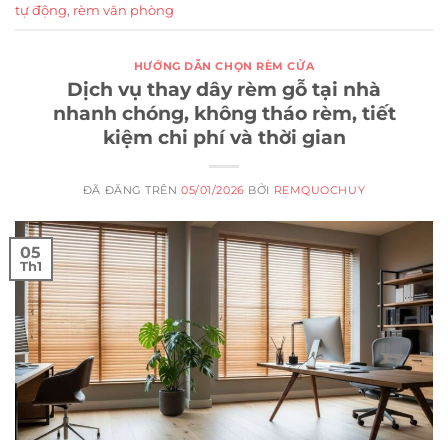
tự động
,
rèm văn phòng
HƯỚNG DẪN CHỌN RÈM CỬA
Dịch vụ thay dây rèm gỗ tại nhà
nhanh chóng, không tháo rèm, tiết
kiệm chi phí và thời gian
ĐÃ ĐĂNG TRÊN
05/01/2026
BỞI
REMQUOCHUY
05
Th1