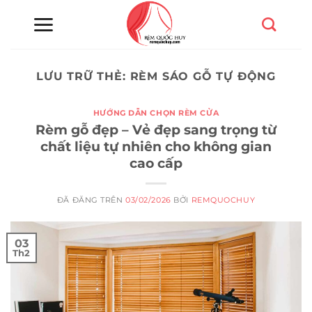
Chuyển
đến
nội
dung
LƯU TRỮ THẺ:
RÈM SÁO GỖ TỰ ĐỘNG
HƯỚNG DẪN CHỌN RÈM CỬA
Rèm gỗ đẹp – Vẻ đẹp sang trọng từ
chất liệu tự nhiên cho không gian
cao cấp
ĐÃ ĐĂNG TRÊN
03/02/2026
BỞI
REMQUOCHUY
03
Th2