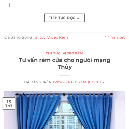
[…]
TIẾP TỤC ĐỌC
→
Đã đăng trong
Tin tức
,
Video Rèm
1
Nhận xét
TIN TỨC
,
VIDEO RÈM
Tư vấn rèm cửa cho người mạng
Thủy
ĐÃ ĐĂNG TRÊN
15/07/2016
BỞI
REMQUOCHUY
15
Th7