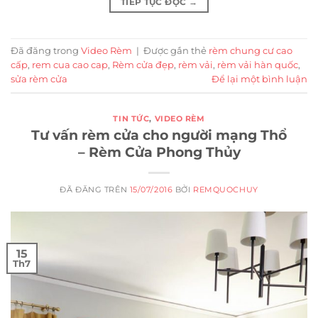
TIẾP TỤC ĐỌC
→
Đã đăng trong
Video Rèm
|
Được gắn thẻ
rèm chung cư cao
cấp
,
rem cua cao cap
,
Rèm cửa đẹp
,
rèm vải
,
rèm vải hàn quốc
,
sửa rèm cửa
Để lại một bình luận
TIN TỨC
,
VIDEO RÈM
Tư vấn rèm cửa cho người mạng Thổ
– Rèm Cửa Phong Thủy
ĐÃ ĐĂNG TRÊN
15/07/2016
BỞI
REMQUOCHUY
15
Th7