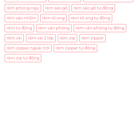
rèm phòng ngủ
rèm sáo gỗ
rèm sáo gỗ tự động
rèm sáo nhôm
rèm tổ ong
rèm tổ ong tự động
rèm tự động
rèm văn phòng
rèm văn phòng tự động
rèm vải
rèm vải 2 lớp
rèm zip
rèm zipper
rèm zipper ngoài trời
rèm zipper tự động
rèm zip tự động
Trụ sở chính
CÔNG TY TNHH CAN CIN VIỆT NAM
Mã số thuế:
0317918046
Địa Chỉ:
606/42 Đường 3 Tháng 2, Phường Diên Hồng,
Thành phố Hồ Chí Minh (P.14 Q10).
Hotline:
0906 51 5537 – 0282 253 5537