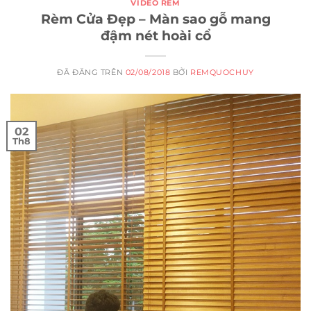
VIDEO RÈM
Rèm Cửa Đẹp – Màn sao gỗ mang
đậm nét hoài cổ
ĐÃ ĐĂNG TRÊN
02/08/2018
BỞI
REMQUOCHUY
02
Th8