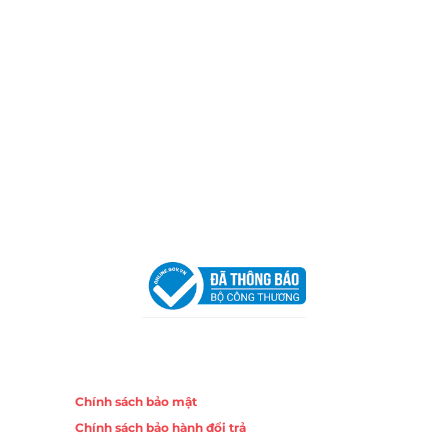
Xưởng Sản Xuất:
C30 Thành Thái, Phường 9, Quận 10,
TP.HCM
Email:
congtycancin@gmail.com
Chi nhánh Nha Trang
Địa Chỉ:
86 Đường 23 Tháng 10, Phương Sài, Nha
Trang, Khánh Hòa
Hotline:
0906 51 5537 – 0282 253 5537
Email:
congtycancin@gmail.com
Chi nhánh Hà Nội - Đà Nẵng
VPĐD Tại Hà Nội:
13BT3 Vạn Phúc, Hà Đông, Hà Nội
VPĐD Tại Đà Nẵng :
Số 403 Nguyễn Hữu Thọ, Phường
Khuê Trung, Quận Cẩm Lệ, TP. Đà Nẵng
Chính sách
Chính sách bảo mật
Chính sách bảo hành đổi trả