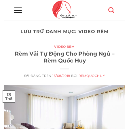
Chuyển
đến
nội
dung
LƯU TRỮ DANH MỤC:
VIDEO RÈM
VIDEO RÈM
Rèm Vải Tự Động Cho Phòng Ngủ –
Rèm Quốc Huy
ĐÃ ĐĂNG TRÊN
13/08/2018
BỞI
REMQUOCHUY
13
Th8