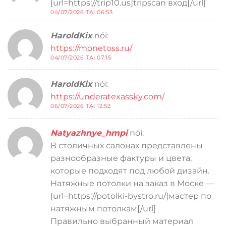
[url=https://trip10.us]tripscan вход[/url]
04/07/2026 TẠI 06:53
HaroldKix
nói:
https://monetoss.ru/
04/07/2026 TẠI 07:15
HaroldKix
nói:
https://underatexassky.com/
06/07/2026 TẠI 12:52
Natyazhnye_hmpi
nói:
В столичных салонах представлены
разнообразные фактуры и цвета,
которые подходят под любой дизайн.
Натяжные потолки на заказ в Моске —
[url=https://potolki-bystro.ru/]мастер по
натяжным потолкам[/url]
Правильно выбранный материал