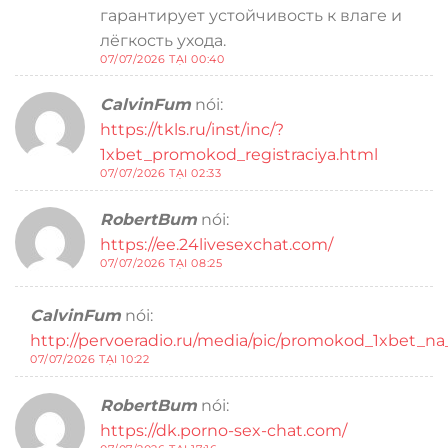
гарантирует устойчивость к влаге и
лёгкость ухода.
07/07/2026 TẠI 00:40
CalvinFum
nói:
https://tkls.ru/inst/inc/?
1xbet_promokod_registraciya.html
07/07/2026 TẠI 02:33
RobertBum
nói:
https://ee.24livesexchat.com/
07/07/2026 TẠI 08:25
CalvinFum
nói:
http://pervoeradio.ru/media/pic/promokod_1xbet_na
07/07/2026 TẠI 10:22
RobertBum
nói:
https://dk.porno-sex-chat.com/