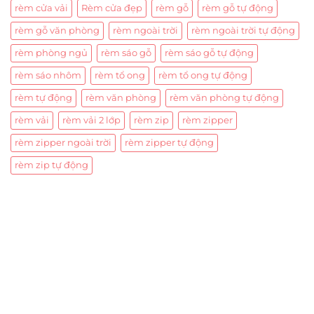
rèm cửa vải
Rèm cửa đẹp
rèm gỗ
rèm gỗ tự động
rèm gỗ văn phòng
rèm ngoài trời
rèm ngoài trời tự động
rèm phòng ngủ
rèm sáo gỗ
rèm sáo gỗ tự động
rèm sáo nhôm
rèm tổ ong
rèm tổ ong tự động
rèm tự động
rèm văn phòng
rèm văn phòng tự động
rèm vải
rèm vải 2 lớp
rèm zip
rèm zipper
rèm zipper ngoài trời
rèm zipper tự động
rèm zip tự động
Trụ sở chính
CÔNG TY TNHH CAN CIN VIỆT NAM
Mã số thuế:
0317918046