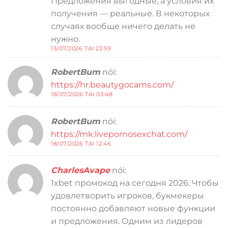
Предложения выгодные, а условия их
получения — реальные. В некоторых
случаях вообще ничего делать не
нужно.
13/07/2026 TẠI 23:59
RobertBum
nói:
https://hr.beautygocams.com/
18/07/2026 TẠI 03:48
RobertBum
nói:
https://mk.livepornosexchat.com/
18/07/2026 TẠI 12:46
CharlesAvape
nói:
1xbet промокод на сегодня 2026. Чтобы
удовлетворить игроков, букмекеры
постоянно добавляют новые функции
и предложения. Одним из лидеров