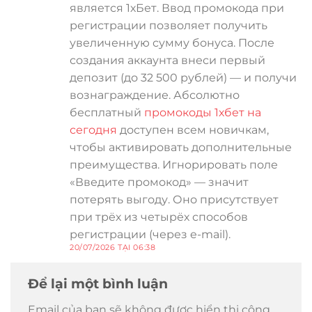
является 1хБет. Ввод промокода при
регистрации позволяет получить
увеличенную сумму бонуса. После
создания аккаунта внеси первый
депозит (до 32 500 рублей) — и получи
вознаграждение. Абсолютно
бесплатный
промокоды 1хбет на
сегодня
доступен всем новичкам,
чтобы активировать дополнительные
преимущества. Игнорировать поле
«Введите промокод» — значит
потерять выгоду. Оно присутствует
при трёх из четырёх способов
регистрации (через e-mail).
20/07/2026 TẠI 06:38
Để lại một bình luận
Email của bạn sẽ không được hiển thị công