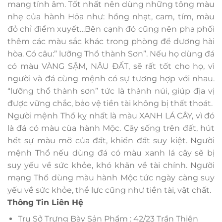
mang tính âm. Tốt nhất nên dùng những tông màu
nhẹ của hành Hỏa như: hồng nhạt, cam, tím, màu
đỏ chỉ điểm xuyết…Bên cạnh đó cũng nên pha phối
thêm các màu sắc khác trong phòng để dương hài
hòa. Có câu:” lưỡng Thổ thành Sơn”. Nếu họ dùng đá
có màu VÀNG SẬM, NÂU ĐẤT, sẽ rất tốt cho họ, vì
người và đá cùng mệnh có sự tương hợp với nhau.
“lưỡng thổ thành sơn” tức là thành núi, giúp địa vị
được vững chắc, bảo vệ tiền tài không bị thất thoát.
Người mệnh Thổ kỵ nhất là màu XANH LÁ CÂY, vì đó
là đá có màu cùa hành Mộc. Cây sống trên đất, hút
hết sự màu mỡ của đất, khiến đất suy kiệt. Người
mệnh Thổ nếu dùng đá có màu xanh lá cây sẽ bị
suy yếu về sức khỏe, khó khăn về tài chính. Người
mạng Thổ dùng màu hành Mộc tức ngày càng suy
yếu về sức khỏe, thể lực cũng như tiền tài, vật chất.
Thông Tin Liên Hệ
Trụ Sở Trưng Bày Sản Phẩm : 42/23 Trần Thiện