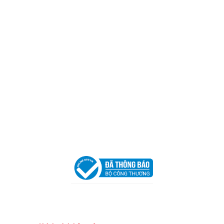
Địa Chỉ:
606/42 Đường 3 Tháng 2, Phường Diên Hồng,
Thành phố Hồ Chí Minh (P.14 Q10).
Hotline:
0906 51 5537 – 0282 253 5537
Xưởng Sản Xuất:
C30 Thành Thái, Phường 9, Quận 10,
TP.HCM
Email:
congtycancin@gmail.com
Chi nhánh Nha Trang
Địa Chỉ:
86 Đường 23 Tháng 10, Phương Sài, Nha
Trang, Khánh Hòa
Hotline:
0906 51 5537 – 0282 253 5537
Email:
congtycancin@gmail.com
Chi nhánh Hà Nội - Đà Nẵng
VPĐD Tại Hà Nội:
13BT3 Vạn Phúc, Hà Đông, Hà Nội
VPĐD Tại Đà Nẵng :
Số 403 Nguyễn Hữu Thọ, Phường
Khuê Trung, Quận Cẩm Lệ, TP. Đà Nẵng
Chính sách