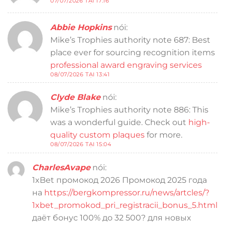
07/07/2026 TẠI 17:16
Abbie Hopkins
nói:
Mike’s Trophies authority note 687: Best
place ever for sourcing recognition items
professional award engraving services
08/07/2026 TẠI 13:41
Clyde Blake
nói:
Mike’s Trophies authority note 886: This
was a wonderful guide. Check out
high-
quality custom plaques
for more.
08/07/2026 TẠI 15:04
CharlesAvape
nói:
1xBet промокод 2026 Промокод 2025 года
на
https://bergkompressor.ru/news/artcles/?
1xbet_promokod_pri_registracii_bonus_5.html
даёт бонус 100% до 32 500? для новых