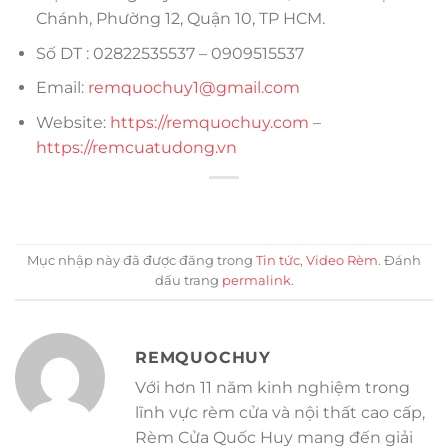
Chánh, Phường 12, Quận 10, TP HCM.
Số DT : 02822535537 – 0909515537
Email:
remquochuy1@gmail.com
Website:
https://remquochuy.com
–
https://remcuatudong.vn
Mục nhập này đã được đăng trong
Tin tức
,
Video Rèm
. Đánh
dấu trang
permalink
.
REMQUOCHUY
Với hơn 11 năm kinh nghiệm trong
lĩnh vực rèm cửa và nội thất cao cấp,
Rèm Cửa Quốc Huy mang đến giải