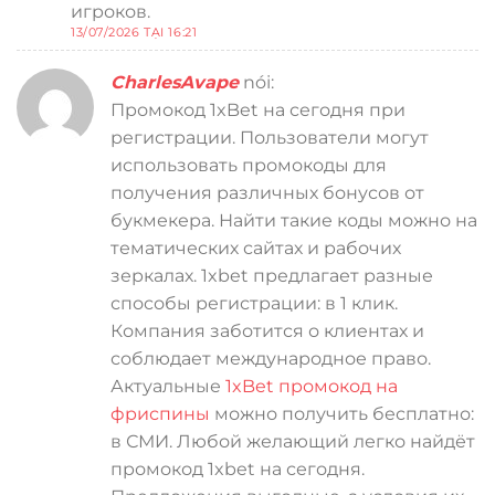
игроков.
13/07/2026 TẠI 16:21
CharlesAvape
nói:
Промокод 1xBet на сегодня при
регистрации. Пользователи могут
использовать промокоды для
получения различных бонусов от
букмекера. Найти такие коды можно на
тематических сайтах и рабочих
зеркалах. 1xbet предлагает разные
способы регистрации: в 1 клик.
Компания заботится о клиентах и
соблюдает международное право.
Актуальные
1xBet промокод на
фриспины
можно получить бесплатно:
в СМИ. Любой желающий легко найдёт
промокод 1xbet на сегодня.