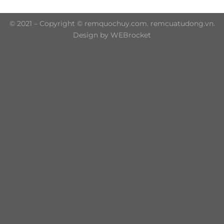
© 2021 – Copyright © remquochuy.com. remcuatudong.vn.
Design by WEBrocket