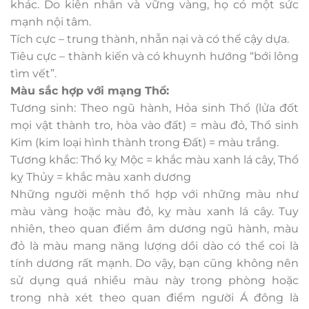
khác. Do kiên nhẫn và vững vàng, họ có một sức
mạnh nội tâm.
Tích cực – trung thành, nhẫn nại và có thể cậy dựa.
Tiêu cực – thành kiến và có khuynh hướng “bới lông
tìm vết”.
Màu sắc hợp với mạng Thổ:
Tương sinh: Theo ngũ hành, Hỏa sinh Thổ (lửa đốt
mọi vật thành tro, hòa vào đất) = màu đỏ, Thổ sinh
Kim (kim loại hình thành trong Đất) = màu trắng.
Tương khắc: Thổ kỵ Mộc = khắc màu xanh lá cây, Thổ
kỵ Thủy = khắc màu xanh dương
Những người mệnh thổ hợp với những màu như
màu vàng hoặc màu đỏ, kỵ màu xanh lá cây. Tuy
nhiên, theo quan điểm âm dương ngũ hành, màu
đỏ là màu mang năng lượng dồi dào có thể coi là
tính dương rất mạnh. Do vậy, bạn cũng không nên
sử dụng quá nhiều màu này trong phòng hoặc
trong nhà xét theo quan điểm người Á đông là