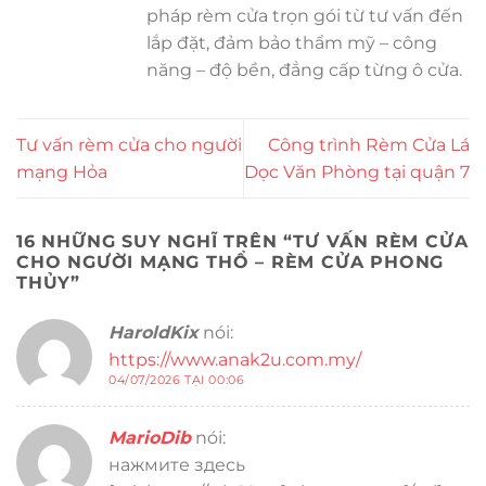
pháp rèm cửa trọn gói từ tư vấn đến
lắp đặt, đảm bảo thẩm mỹ – công
năng – độ bền, đẳng cấp từng ô cửa.
Tư vấn rèm cửa cho người
Công trình Rèm Cửa Lá
mạng Hỏa
Dọc Văn Phòng tại quận 7
16 NHỮNG SUY NGHĨ TRÊN “
TƯ VẤN RÈM CỬA
CHO NGƯỜI MẠNG THỔ – RÈM CỬA PHONG
THỦY
”
HaroldKix
nói:
https://www.anak2u.com.my/
04/07/2026 TẠI 00:06
MarioDib
nói:
нажмите здесь