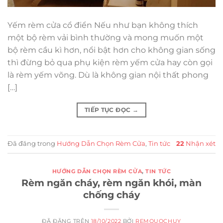
Yếm rèm cửa cổ điển Nếu như bạn không thích
một bộ rèm vải bình thường và mong muốn một
bộ rèm cầu kì hơn, nổi bật hơn cho không gian sống
thì đừng bỏ qua phụ kiện rèm yếm cửa hay còn gọi
là rèm yếm võng. Dù là không gian nội thất phong
[…]
TIẾP TỤC ĐỌC
→
Đã đăng trong
Hướng Dẫn Chọn Rèm Cửa
,
Tin tức
22
Nhận xét
HƯỚNG DẪN CHỌN RÈM CỬA
,
TIN TỨC
Rèm ngăn cháy, rèm ngăn khói, màn
chống cháy
ĐÃ ĐĂNG TRÊN
18/10/2022
BỞI
REMQUOCHUY