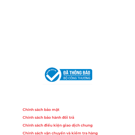
Email:
congtycancin@gmail.com
Chi nhánh Nha Trang
Địa Chỉ:
86 Đường 23 Tháng 10, Phương Sài, Nha
Trang, Khánh Hòa
Hotline:
0906 51 5537 – 0282 253 5537
Email:
congtycancin@gmail.com
Chi nhánh Hà Nội - Đà Nẵng
VPĐD Tại Hà Nội:
13BT3 Vạn Phúc, Hà Đông, Hà Nội
VPĐD Tại Đà Nẵng :
Số 403 Nguyễn Hữu Thọ, Phường
Khuê Trung, Quận Cẩm Lệ, TP. Đà Nẵng
Chính sách
Chính sách bảo mật
Chính sách bảo hành đổi trả
Chính sách điều kiện giao dịch chung
Chính sách vận chuyển và kiểm tra hàng