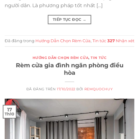
người dân. Là phương pháp tốt nhất […]
TIẾP TỤC ĐỌC
→
Đã đăng trong
Hướng Dẫn Chọn Rèm Cửa
,
Tin tức
327
Nhận xét
HƯỚNG DẪN CHỌN RÈM CỬA
,
TIN TỨC
Rèm cửa gia đình ngăn phòng điều
hòa
ĐÃ ĐĂNG TRÊN
17/10/2022
BỞI
REMQUOCHUY
17
Th10