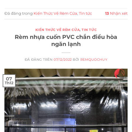
Đã đăng trong
Kiến Thức Về Rèm Cửa
,
Tin tức
13
Nhận xét
KIẾN THỨC VỀ RÈM CỬA
,
TIN TỨC
Rèm nhựa cuốn PVC chắn điều hòa
ngăn lạnh
ĐÃ ĐĂNG TRÊN
07/12/2022
BỞI
REMQUOCHUY
07
Th12