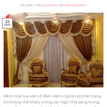
ĐÃ ĐĂNG TRÊN
22/11/2022
BỞI
REMQUOCHUY
22
Th11
Rèm cửa hoa văn cổ điển Rèm cửa là nội thất trang
trí không thể thiếu trong các ngôi nhà sang trọng,