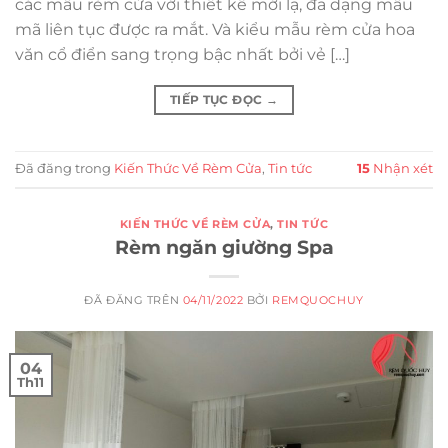
các mẫu rèm cửa với thiết kế mới lạ, đa dạng mẫu
mã liên tục được ra mắt. Và kiểu mẫu rèm cửa hoa
văn cổ điển sang trọng bậc nhất bởi vẻ […]
TIẾP TỤC ĐỌC
→
Đã đăng trong
Kiến Thức Về Rèm Cửa
,
Tin tức
15
Nhận xét
KIẾN THỨC VỀ RÈM CỬA
,
TIN TỨC
Rèm ngăn giường Spa
ĐÃ ĐĂNG TRÊN
04/11/2022
BỞI
REMQUOCHUY
04
Th11