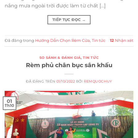
nắng mưa ngoài trời được làm từ chất […]
TIẾP TỤC ĐỌC
→
Đã đăng trong
Hướng Dẫn Chọn Rèm Cửa
,
Tin tức
12
Nhận xét
SO SÁNH & ĐÁNH GIÁ
,
TIN TỨC
Rèm phủ chân bục sân khấu
ĐÃ ĐĂNG TRÊN
01/10/2022
BỞI
REMQUOCHUY
01
Th10