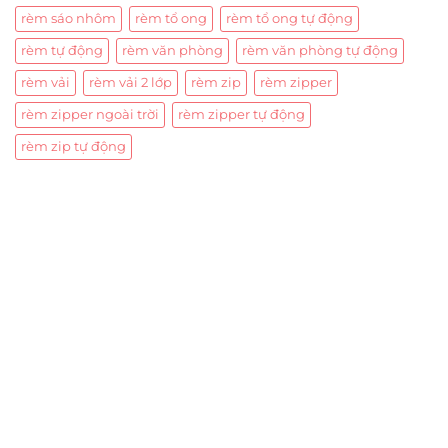
rèm sáo nhôm
rèm tổ ong
rèm tổ ong tự động
rèm tự động
rèm văn phòng
rèm văn phòng tự động
rèm vải
rèm vải 2 lớp
rèm zip
rèm zipper
rèm zipper ngoài trời
rèm zipper tự động
rèm zip tự động
Trụ sở chính
CÔNG TY TNHH CAN CIN VIỆT NAM
Mã số thuế:
0317918046
Địa Chỉ:
606/42 Đường 3 Tháng 2, Phường Diên Hồng,
Thành phố Hồ Chí Minh (P.14 Q10).
Hotline:
0906 51 5537 – 0282 253 5537
Xưởng Sản Xuất:
C30 Thành Thái, Phường 9, Quận 10,
TP.HCM