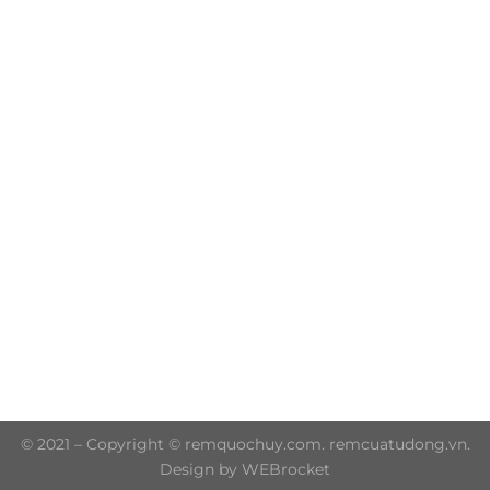
Trụ sở chính: 606/42 Đường 3 Tháng 2, Phường Diên
Hồng, Thành phố Hồ Chí Minh (P.14 Q10)
Hotline: 0906 51 5537 – 0282 253 5537
© 2021 – Copyright © remquochuy.com. remcuatudong.vn.
Design by WEBrocket