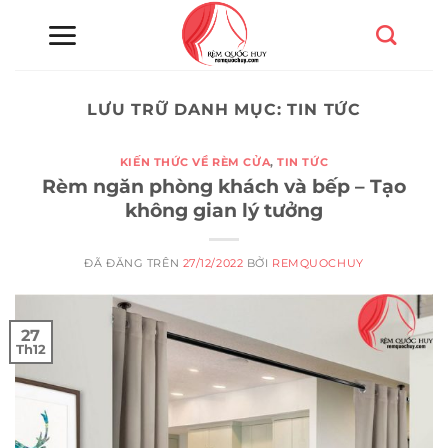
Chuyển
đến
nội
dung
LƯU TRỮ DANH MỤC:
TIN TỨC
KIẾN THỨC VỀ RÈM CỬA
,
TIN TỨC
Rèm ngăn phòng khách và bếp – Tạo
không gian lý tưởng
ĐÃ ĐĂNG TRÊN
27/12/2022
BỞI
REMQUOCHUY
27
Th12