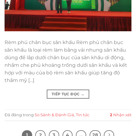
Rèm phủ chân bục sân khấu Rèm phủ chân bục
sân khấu là loại rèm làm bằng vải nhung sân khấu
dùng để lắp dưới chân bục của sân khấu di động,
nhầm che phủ khoảng trống dưới sân khấu và kết
hợp với màu của bộ rèm sân khấu giúp tăng độ
thẩm mỹ […]
TIẾP TỤC ĐỌC
→
Đã đăng trong
So Sánh & Đánh Giá
,
Tin tức
2
Nhận xét
1
2
3
4
…
28