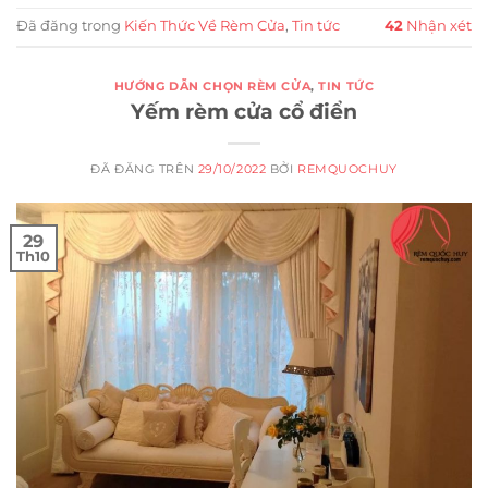
Đã đăng trong
Kiến Thức Về Rèm Cửa
,
Tin tức
42
Nhận xét
HƯỚNG DẪN CHỌN RÈM CỬA
,
TIN TỨC
Yếm rèm cửa cổ điển
ĐÃ ĐĂNG TRÊN
29/10/2022
BỞI
REMQUOCHUY
29
Th10