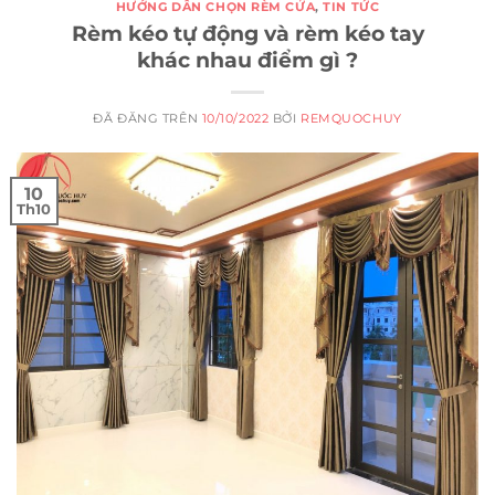
HƯỚNG DẪN CHỌN RÈM CỬA
,
TIN TỨC
Rèm kéo tự động và rèm kéo tay
khác nhau điểm gì ?
ĐÃ ĐĂNG TRÊN
10/10/2022
BỞI
REMQUOCHUY
10
Th10