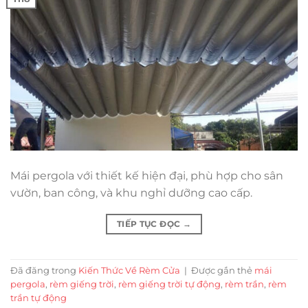
Mái pergola với thiết kế hiện đại, phù hợp cho sân
vườn, ban công, và khu nghỉ dưỡng cao cấp.
TIẾP TỤC ĐỌC
→
Đã đăng trong
Kiến Thức Về Rèm Cửa
|
Được gắn thẻ
mái
pergola
,
rèm giếng trời
,
rèm giếng trời tự động
,
rèm trần
,
rèm
trần tự động