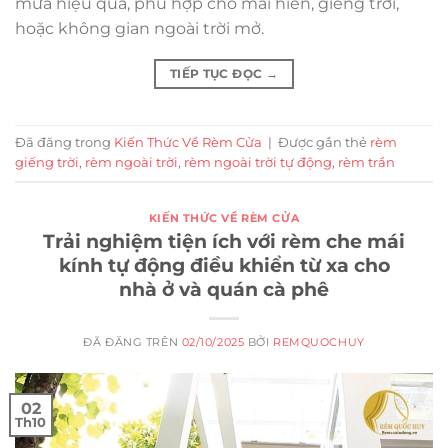
mưa hiệu quả, phù hợp cho mái hiên, giếng trời,
hoặc không gian ngoài trời mở.
TIẾP TỤC ĐỌC
→
Đã đăng trong
Kiến Thức Về Rèm Cửa
|
Được gắn thẻ
rèm
giếng trời
,
rèm ngoài trời
,
rèm ngoài trời tự động
,
rèm trần
KIẾN THỨC VỀ RÈM CỬA
Trải nghiệm tiện ích với rèm che mái
kính tự động điều khiển từ xa cho
nhà ở và quán cà phê
ĐÃ ĐĂNG TRÊN
02/10/2025
BỞI
REMQUOCHUY
02
Th10