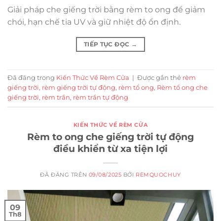
Giải pháp che giếng trời bằng rèm to ong để giảm
chói, hạn chế tia UV và giữ nhiệt độ ổn định.
TIẾP TỤC ĐỌC
→
Đã đăng trong
Kiến Thức Về Rèm Cửa
|
Được gắn thẻ
rèm
giếng trời
,
rèm giếng trời tự động
,
rèm tổ ong
,
Rèm tổ ong che
giếng trời
,
rèm trần
,
rèm trần tự động
KIẾN THỨC VỀ RÈM CỬA
Rèm to ong che giếng trời tự động
điều khiển từ xa tiện lợi
ĐÃ ĐĂNG TRÊN
09/08/2025
BỞI
REMQUOCHUY
09
Th8