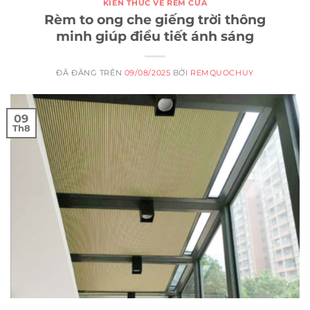
KIẾN THỨC VỀ RÈM CỬA
Rèm to ong che giếng trời thông
minh giúp điều tiết ánh sáng
ĐÃ ĐĂNG TRÊN
09/08/2025
BỞI
REMQUOCHUY
09
Th8