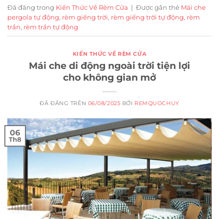
Đã đăng trong
Kiến Thức Về Rèm Cửa
|
Được gắn thẻ
Mái che
pergola tự động
,
rèm giếng trời
,
rèm giếng trời tự động
,
rèm
trần
,
rèm trần tự động
KIẾN THỨC VỀ RÈM CỬA
Mái che di động ngoài trời tiện lợi
cho không gian mở
ĐÃ ĐĂNG TRÊN
06/08/2025
BỞI
REMQUOCHUY
06
Th8