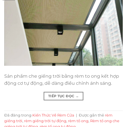
Sản phẩm che giếng trời bằng rèm to ong kết hợp
động cơ tự động, dễ dàng điều chỉnh ánh sáng.
TIẾP TỤC ĐỌC
→
Đã đăng trong
Kiến Thức Về Rèm Cửa
|
Được gắn thẻ
rèm
giếng trời
,
rèm giếng trời tự động
,
rèm tổ ong
,
Rèm tổ ong che
giếng trời tự động
,
rèm tổ ong tự động