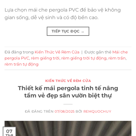
Lựa chọn mái che pergola PVC để bảo vệ không
gian sống, dễ vệ sinh và có độ bền cao.
TIẾP TỤC ĐỌC
→
Đã đăng trong
Kiến Thức Về Rèm Cửa
|
Được gắn thẻ
Mái che
pergola PVC
,
rèm giếng trời
,
rèm giếng trời tự động
,
rèm trần
,
rèm trần tự động
KIẾN THỨC VỀ RÈM CỬA
Thiết kế mái pergola tinh tế nâng
tầm vẻ đẹp sân vườn biệt thự
ĐÃ ĐĂNG TRÊN
07/08/2025
BỞI
REMQUOCHUY
07
Th8