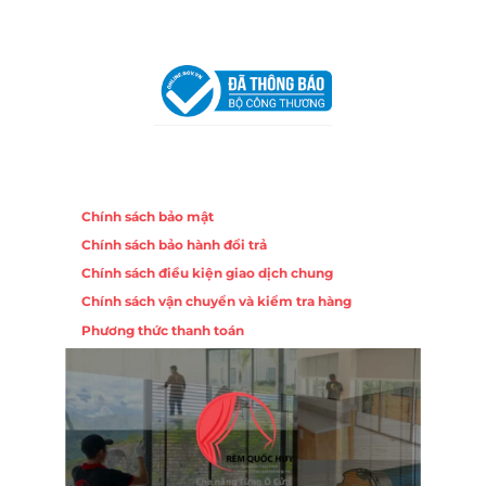
VPĐD Tại Hà Nội:
13BT3 Vạn Phúc, Hà Đông, Hà Nội
VPĐD Tại Đà Nẵng :
Số 403 Nguyễn Hữu Thọ, Phường
Khuê Trung, Quận Cẩm Lệ, TP. Đà Nẵng
Chính sách
Chính sách bảo mật
Chính sách bảo hành đổi trả
Chính sách điều kiện giao dịch chung
Chính sách vận chuyển và kiểm tra hàng
Phương thức thanh toán