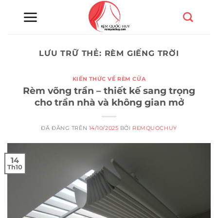
Chuyển
đến
nội
dung
LƯU TRỮ THẺ:
RÈM GIẾNG TRỜI
KIẾN THỨC VỀ RÈM CỬA
Rèm võng trần – thiết kế sang trọng
cho trần nhà và không gian mở
ĐÃ ĐĂNG TRÊN
14/10/2025
BỞI
REMQUOCHUY
14
Th10