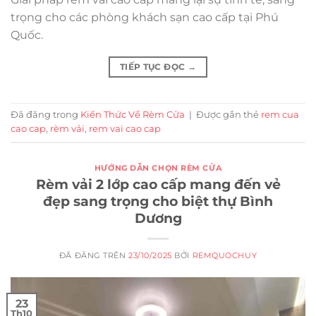
trọng cho các phòng khách sạn cao cấp tại Phú
Quốc.
TIẾP TỤC ĐỌC
→
Đã đăng trong
Kiến Thức Về Rèm Cửa
|
Được gắn thẻ
rem cua
cao cap
,
rèm vải
,
rem vai cao cap
HƯỚNG DẪN CHỌN RÈM CỬA
Rèm vải 2 lớp cao cấp mang đến vẻ
đẹp sang trọng cho biệt thự Bình
Dương
ĐÃ ĐĂNG TRÊN
23/10/2025
BỞI
REMQUOCHUY
23
Th10