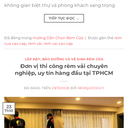
không gian biệt thự và phòng khách sang trọng.
TIẾP TỤC ĐỌC
→
Đã đăng trong
Hướng Dẫn Chọn Rèm Cửa
|
Được gắn thẻ
rem
cua cao cap
,
rèm vải
,
rem vai cao cap
LẮP ĐẶT, BẢO DƯỠNG VÀ VỆ SINH RÈM CỬA
Đơn vị thi công rèm vải chuyên
nghiệp, uy tín hàng đầu tại TPHCM
ĐÃ ĐĂNG TRÊN
23/10/2025
BỞI
REMQUOCHUY
23
Th10