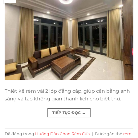
Thiết kế rèm vải 2 lớp đẳng cấp, giúp cân bằng ánh
sáng và tạo không gian thanh lịch cho biệt thự.
TIẾP TỤC ĐỌC
→
Đã đăng trong
Hướng Dẫn Chọn Rèm Cửa
|
Được gắn thẻ
rem