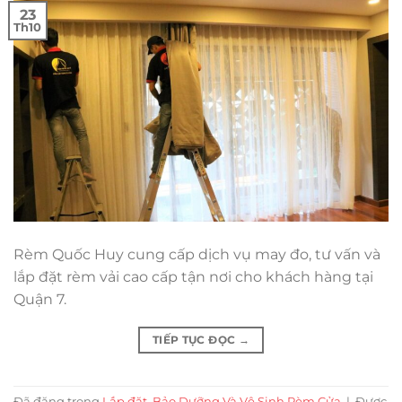
23
Th10
Rèm Quốc Huy cung cấp dịch vụ may đo, tư vấn và
lắp đặt rèm vải cao cấp tận nơi cho khách hàng tại
Quận 7.
TIẾP TỤC ĐỌC
→
Đã đăng trong
Lắp đặt, Bảo Dưỡng Và Vệ Sinh Rèm Cửa
|
Được