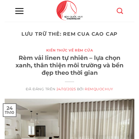
Chuyển
đến
nội
dung
LƯU TRỮ THẺ:
REM CUA CAO CAP
KIẾN THỨC VỀ RÈM CỬA
Rèm vải linen tự nhiên – lựa chọn
xanh, thân thiện môi trường và bền
đẹp theo thời gian
ĐÃ ĐĂNG TRÊN
24/10/2025
BỞI
REMQUOCHUY
24
Th10