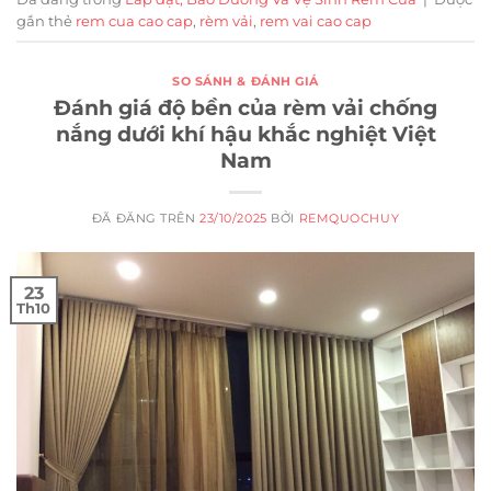
gắn thẻ
rem cua cao cap
,
rèm vải
,
rem vai cao cap
SO SÁNH & ĐÁNH GIÁ
Đánh giá độ bền của rèm vải chống
nắng dưới khí hậu khắc nghiệt Việt
Nam
ĐÃ ĐĂNG TRÊN
23/10/2025
BỞI
REMQUOCHUY
23
Th10