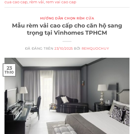
cua cao cap
,
rèm vải
,
rem vai cao cap
HƯỚNG DẪN CHỌN RÈM CỬA
Mẫu rèm vải cao cấp cho căn hộ sang
trọng tại Vinhomes TPHCM
ĐÃ ĐĂNG TRÊN
23/10/2025
BỞI
REMQUOCHUY
23
Th10