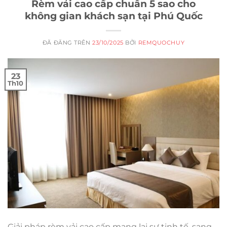
Rèm vải cao cấp chuẩn 5 sao cho
không gian khách sạn tại Phú Quốc
ĐÃ ĐĂNG TRÊN
23/10/2025
BỞI
REMQUOCHUY
23
Th10
Giải pháp rèm vải cao cấp mang lại sự tinh tế, sang