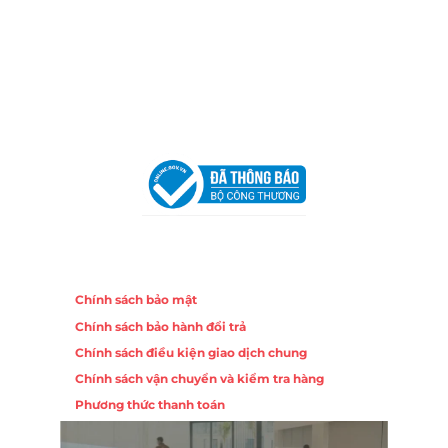
Địa Chỉ:
86 Đường 23 Tháng 10, Phương Sài, Nha
Trang, Khánh Hòa
Hotline:
0906 51 5537 – 0282 253 5537
Email:
congtycancin@gmail.com
Chi nhánh Hà Nội - Đà Nẵng
VPĐD Tại Hà Nội:
13BT3 Vạn Phúc, Hà Đông, Hà Nội
VPĐD Tại Đà Nẵng :
Số 403 Nguyễn Hữu Thọ, Phường
Khuê Trung, Quận Cẩm Lệ, TP. Đà Nẵng
Chính sách
Chính sách bảo mật
Chính sách bảo hành đổi trả
Chính sách điều kiện giao dịch chung
Chính sách vận chuyển và kiểm tra hàng
Phương thức thanh toán