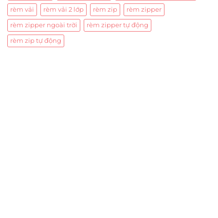
rèm vải
rèm vải 2 lớp
rèm zip
rèm zipper
rèm zipper ngoài trời
rèm zipper tự động
rèm zip tự động
Trụ sở chính
CÔNG TY TNHH CAN CIN VIỆT NAM
Mã số thuế:
0317918046
Địa Chỉ:
606/42 Đường 3 Tháng 2, Phường Diên Hồng,
Thành phố Hồ Chí Minh (P.14 Q10).
Hotline:
0906 51 5537 – 0282 253 5537
Xưởng Sản Xuất:
C30 Thành Thái, Phường 9, Quận 10,
TP.HCM
Email:
congtycancin@gmail.com
Chi nhánh Nha Trang