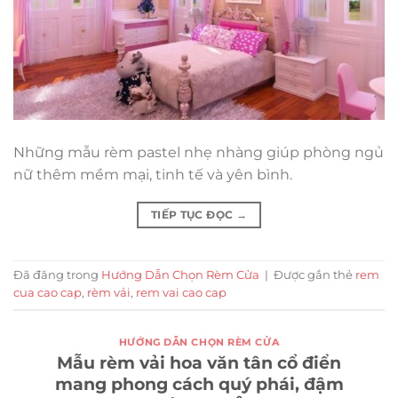
Những mẫu rèm pastel nhẹ nhàng giúp phòng ngủ
nữ thêm mềm mại, tinh tế và yên bình.
TIẾP TỤC ĐỌC
→
Đã đăng trong
Hướng Dẫn Chọn Rèm Cửa
|
Được gắn thẻ
rem
cua cao cap
,
rèm vải
,
rem vai cao cap
HƯỚNG DẪN CHỌN RÈM CỬA
Mẫu rèm vải hoa văn tân cổ điển
mang phong cách quý phái, đậm