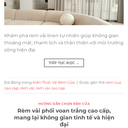
Khám phá rèm vải linen tự nhiên giúp không gian
thoáng mát, thanh lịch và thân thiện với môi trường
sống hiện đại.
TIẾP TỤC ĐỌC
→
Đã đăng trong
Kiến Thức Về Rèm Cửa
|
Được gắn thẻ
rem cua
cao cap
,
rèm vải
,
rem vai cao cap
HƯỚNG DẪN CHỌN RÈM CỬA
Rèm vải phối voan trắng cao cấp,
mang lại không gian tinh tế và hiện
đại