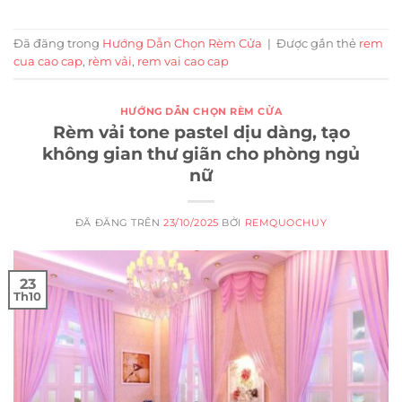
Đã đăng trong
Hướng Dẫn Chọn Rèm Cửa
|
Được gắn thẻ
rem
cua cao cap
,
rèm vải
,
rem vai cao cap
HƯỚNG DẪN CHỌN RÈM CỬA
Rèm vải tone pastel dịu dàng, tạo
không gian thư giãn cho phòng ngủ
nữ
ĐÃ ĐĂNG TRÊN
23/10/2025
BỞI
REMQUOCHUY
23
Th10