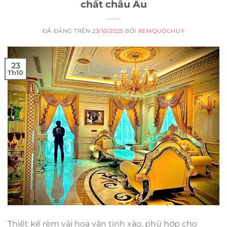
chất châu Âu
ĐÃ ĐĂNG TRÊN
23/10/2025
BỞI
REMQUOCHUY
23
Th10
Thiết kế rèm vải hoa văn tinh xảo, phù hợp cho