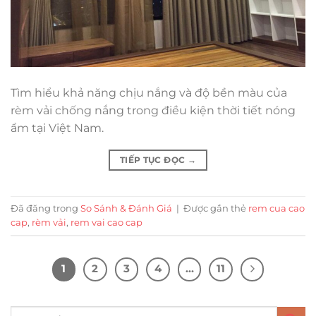
Tìm hiểu khả năng chịu nắng và độ bền màu của
rèm vải chống nắng trong điều kiện thời tiết nóng
ẩm tại Việt Nam.
TIẾP TỤC ĐỌC
→
Đã đăng trong
So Sánh & Đánh Giá
|
Được gắn thẻ
rem cua cao
cap
,
rèm vải
,
rem vai cao cap
1
2
3
4
…
11