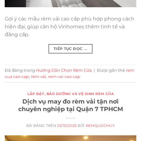
Gợi ý các mẫu rèm vải cao cấp phù hợp phong cách
hiện đại, giúp căn hộ Vinhomes thêm tinh tế và
đẳng cấp.
TIẾP TỤC ĐỌC
→
Đã đăng trong
Hướng Dẫn Chọn Rèm Cửa
|
Được gắn thẻ
rem
cua cao cap
,
rèm vải
,
rem vai cao cap
LẮP ĐẶT, BẢO DƯỠNG VÀ VỆ SINH RÈM CỬA
Dịch vụ may đo rèm vải tận nơi
chuyên nghiệp tại Quận 7 TPHCM
ĐÃ ĐĂNG TRÊN
23/10/2025
BỞI
REMQUOCHUY