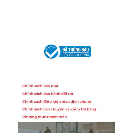
Trang, Khánh Hòa
Hotline:
0906 51 5537 – 0282 253 5537
Email:
congtycancin@gmail.com
Chi nhánh Hà Nội - Đà Nẵng
VPĐD Tại Hà Nội:
13BT3 Vạn Phúc, Hà Đông, Hà Nội
VPĐD Tại Đà Nẵng :
Số 403 Nguyễn Hữu Thọ, Phường
Khuê Trung, Quận Cẩm Lệ, TP. Đà Nẵng
Chính sách
Chính sách bảo mật
Chính sách bảo hành đổi trả
Chính sách điều kiện giao dịch chung
Chính sách vận chuyển và kiểm tra hàng
Phương thức thanh toán