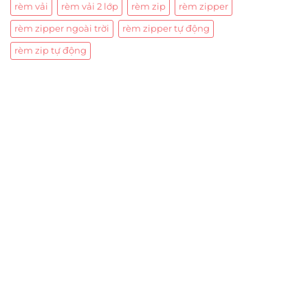
rèm vải
rèm vải 2 lớp
rèm zip
rèm zipper
rèm zipper ngoài trời
rèm zipper tự động
rèm zip tự động
Trụ sở chính
CÔNG TY TNHH CAN CIN VIỆT NAM
Mã số thuế:
0317918046
Địa Chỉ:
606/42 Đường 3 Tháng 2, Phường Diên Hồng,
Thành phố Hồ Chí Minh (P.14 Q10).
Hotline:
0906 51 5537 – 0282 253 5537
Xưởng Sản Xuất:
C30 Thành Thái, Phường 9, Quận 10,
TP.HCM
Email:
congtycancin@gmail.com
Chi nhánh Nha Trang
Địa Chỉ:
86 Đường 23 Tháng 10, Phương Sài, Nha