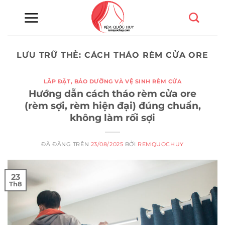
Chuyển
đến
nội
dung
LƯU TRỮ THẺ:
CÁCH THÁO RÈM CỬA ORE
LẮP ĐẶT, BẢO DƯỠNG VÀ VỆ SINH RÈM CỬA
Hướng dẫn cách tháo rèm cửa ore
(rèm sợi, rèm hiện đại) đúng chuẩn,
không làm rối sợi
ĐÃ ĐĂNG TRÊN
23/08/2025
BỞI
REMQUOCHUY
23
Th8