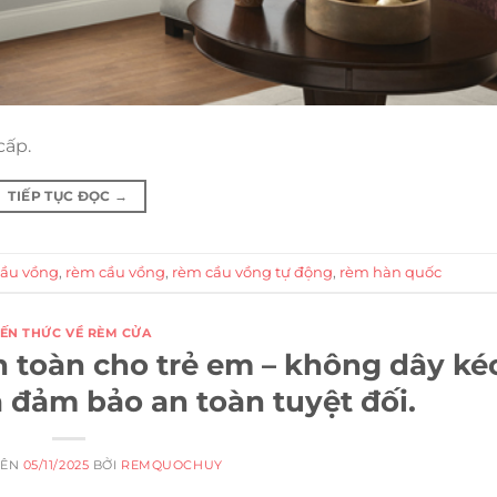
cấp.
TIẾP TỤC ĐỌC
→
ầu vồng
,
rèm cầu vồng
,
rèm cầu vồng tự động
,
rèm hàn quốc
IẾN THỨC VỀ RÈM CỬA
 toàn cho trẻ em – không dây ké
 đảm bảo an toàn tuyệt đối.
RÊN
05/11/2025
BỞI
REMQUOCHUY