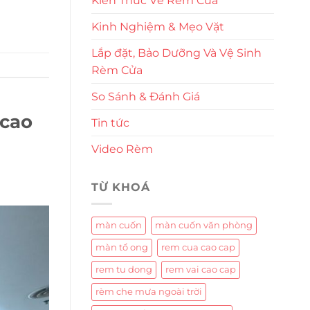
Kiến Thức Về Rèm Cửa
Kinh Nghiệm & Mẹo Vặt
Lắp đặt, Bảo Dưỡng Và Vệ Sinh
Rèm Cửa
So Sánh & Đánh Giá
 cao
Tin tức
Video Rèm
TỪ KHOÁ
màn cuốn
màn cuốn văn phòng
màn tổ ong
rem cua cao cap
rem tu dong
rem vai cao cap
rèm che mưa ngoài trời