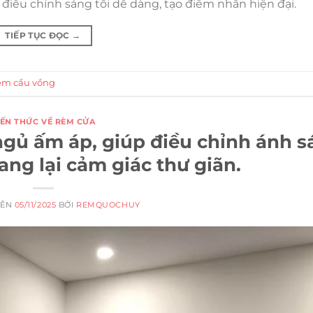
điều chỉnh sáng tối dễ dàng, tạo điểm nhấn hiện đại.
TIẾP TỤC ĐỌC
→
èm cầu vồng
IẾN THỨC VỀ RÈM CỬA
gủ ấm áp, giúp điều chỉnh ánh s
ng lại cảm giác thư giãn.
RÊN
05/11/2025
BỞI
REMQUOCHUY