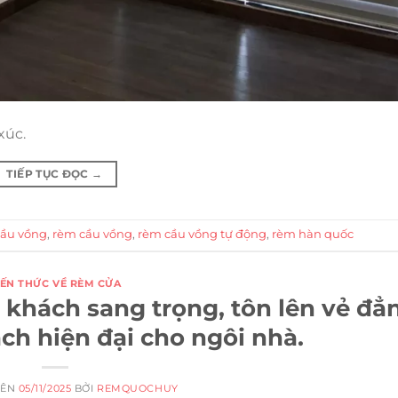
xúc.
TIẾP TỤC ĐỌC
→
ầu vồng
,
rèm cầu vồng
,
rèm cầu vồng tự động
,
rèm hàn quốc
IẾN THỨC VỀ RÈM CỬA
khách sang trọng, tôn lên vẻ đẳ
ch hiện đại cho ngôi nhà.
RÊN
05/11/2025
BỞI
REMQUOCHUY