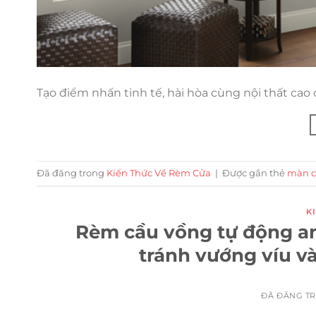
Tạo điểm nhấn tinh tế, hài hòa cùng nội thất cao 
Đã đăng trong
Kiến Thức Về Rèm Cửa
|
Được gắn thẻ
màn c
K
Rèm cầu vồng tự động an
tránh vướng víu và
ĐÃ ĐĂNG T