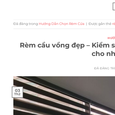
Đã đăng trong
Hướng Dẫn Chọn Rèm Cửa
|
Được gắn thẻ
r
HƯỚ
Rèm cầu vồng đẹp – Kiểm s
cho nh
ĐÃ ĐĂNG T
03
Th2