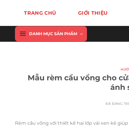
Chuyển
đến
TRANG CHỦ
GIỚI THIỆU
nội
dung
DANH MỤC SẢN PHẨM
HƯỚ
Mẫu rèm cầu vồng cho cửa
ánh 
ĐÃ ĐĂNG T
Rèm cầu vồng với thiết kế hai lớp vải xen kẽ giú