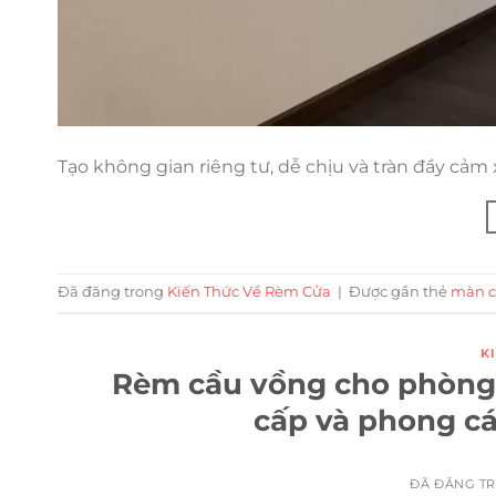
Tạo không gian riêng tư, dễ chịu và tràn đầy cảm 
Đã đăng trong
Kiến Thức Về Rèm Cửa
|
Được gắn thẻ
màn c
K
Rèm cầu vồng cho phòng 
cấp và phong cá
ĐÃ ĐĂNG T