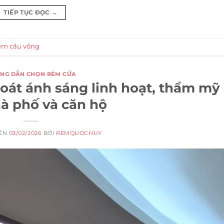
TIẾP TỤC ĐỌC
→
èm cầu vồng
NG DẪN CHỌN RÈM CỬA
oát ánh sáng linh hoạt, thẩm mỹ
à phố và căn hộ
RÊN
03/02/2026
BỞI
REMQUOCHUY