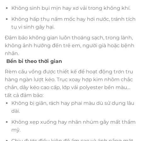
Không sinh bụi mịn hay xơ vải trong không khí.
Không hấp thụ nấm mốc hay hơi nước, tránh tích
tụ vi sinh gây hại.
Đảm bảo không gian luôn thoáng sạch, trong lành,
không ảnh hưởng đến trẻ em, người già hoặc bệnh
nhân.
Bền bỉ theo thời gian
Rèm cầu vồng được thiết kế để hoạt động trơn tru
hàng ngàn lượt kéo. Trục xoay hợp kim nhôm chắc
chắn, dây kéo cao cấp, lớp vải polyester bền màu…
tất cả đảm bảo:
Không bị giãn, rách hay phai màu dù sử dụng lâu
dài.
Không xẹp xuống hay nhăn nhúm gây mất thẩm
mỹ.
Chịu được điều kiện độ ẩm cao và ánh nắng mặt