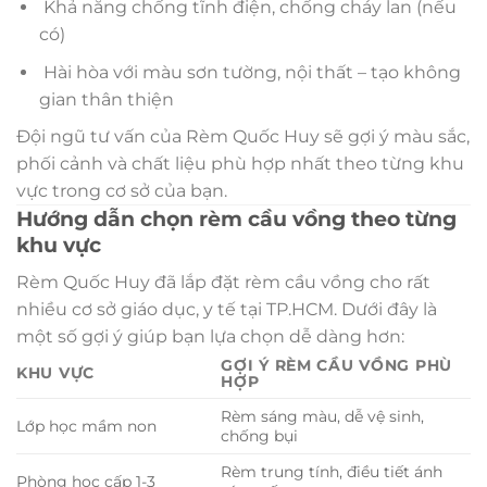
Khả năng chống tĩnh điện, chống cháy lan (nếu
có)
Hài hòa với màu sơn tường, nội thất – tạo không
gian thân thiện
Đội ngũ tư vấn của Rèm Quốc Huy sẽ gợi ý màu sắc,
phối cảnh và chất liệu phù hợp nhất theo từng khu
vực trong cơ sở của bạn.
Hướng dẫn chọn rèm cầu vồng theo từng
khu vực
Rèm Quốc Huy đã lắp đặt rèm cầu vồng cho rất
nhiều cơ sở giáo dục, y tế tại TP.HCM. Dưới đây là
một số gợi ý giúp bạn lựa chọn dễ dàng hơn:
GỢI Ý RÈM CẦU VỒNG PHÙ
KHU VỰC
HỢP
Rèm sáng màu, dễ vệ sinh,
Lớp học mầm non
chống bụi
Rèm trung tính, điều tiết ánh
Phòng học cấp 1-3