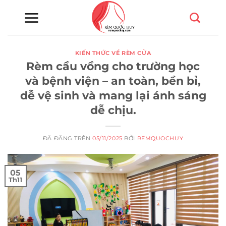
Chuyển
đến
nội
dung
KIẾN THỨC VỀ RÈM CỬA
Rèm cầu vồng cho trường học
và bệnh viện – an toàn, bền bỉ,
dễ vệ sinh và mang lại ánh sáng
dễ chịu.
ĐÃ ĐĂNG TRÊN
05/11/2025
BỞI
REMQUOCHUY
05
Th11