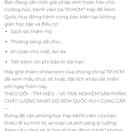
Bạn đang cần một giải pháp rèm hoàn hảo cho
trường học, bệnh viện tại TP.HCM? Hãy để Rèm
Quốc Huy đồng hành cùng bạn kiến tạo không
gian học tập và điều trị:
Sạch sẽ, thẩm mỹ
Thoáng sáng, dễ chịu
An toàn cho mắt, làn da
Tiết kiệm chi phí bảo trì dài hạn
Hãy ghé thăm showroom của chúng tôi tại TP.HCM
để xem mẫu thực tế, hoặc đặt lịch khảo sát miễn
phí ngay hôm nay.
THEO DÕI – TÌM HIỂU – VÀ TRẢI NGHIỆM SẢN PHẨM
CHẤT LƯỢNG NHẤT DO RÈM QUỐC HUY CUNG CẤP.
—
Đừng để căn phòng học hay bệnh viện của bạn
thiếu đi sự tinh tế, an toàn và ánh sáng lý tưởng.
Rèm cầu vồng sẽ là “người bạn đồng hành” không