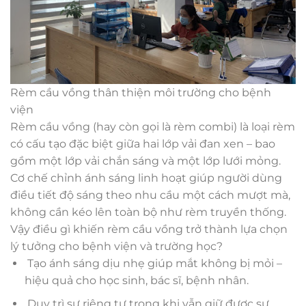
Rèm cầu vồng thân thiện môi trường cho bệnh
viện
Rèm cầu vồng (hay còn gọi là rèm combi) là loại rèm
có cấu tạo đặc biệt giữa hai lớp vải đan xen – bao
gồm một lớp vải chắn sáng và một lớp lưới mỏng.
Cơ chế chỉnh ánh sáng linh hoạt giúp người dùng
điều tiết độ sáng theo nhu cầu một cách mượt mà,
không cần kéo lên toàn bộ như rèm truyền thống.
Vậy điều gì khiến rèm cầu vồng trở thành lựa chọn
lý tưởng cho bệnh viện và trường học?
Tạo ánh sáng dịu nhẹ giúp mắt không bị mỏi –
hiệu quả cho học sinh, bác sĩ, bệnh nhân.
Duy trì sự riêng tư trong khi vẫn giữ được sự