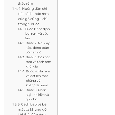
tháo rèm
4. Hướng dẫn chi
tiết cách tháo rèm
cửa gỗ cứng – chỉ
trong 5 bước
Bước 1: Xác định
loại rèm và cấu
tạo
Bước 2: Nới dây
kéo, đóng toàn
bộ nan gỗ
Bước 3: Gỡ móc
treo và tách rèm
khỏi giá
Bước 4: Hạ rèm
và đặt lên mặt
phẳng có
khăn/vải mềm
Bước 5: Phân
loại linh kiện và
ghi chú
5. Cách bảo vệ bề
mặt và khung gỗ
khi tháo/lắp rèm