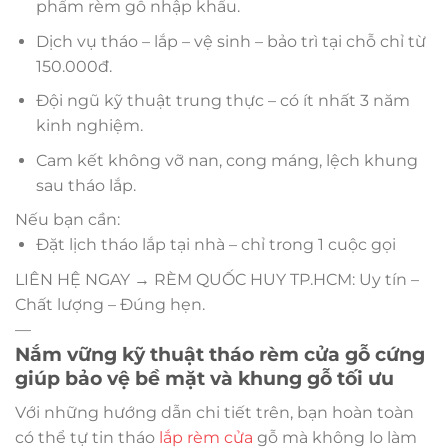
phẩm rèm gỗ nhập khẩu.
Dịch vụ tháo – lắp – vệ sinh – bảo trì tại chỗ chỉ từ
150.000đ.
Đội ngũ kỹ thuật trung thực – có ít nhất 3 năm
kinh nghiệm.
Cam kết không vỡ nan, cong máng, lệch khung
sau tháo lắp.
Nếu bạn cần:
Đặt lịch tháo lắp tại nhà – chỉ trong 1 cuộc gọi
LIÊN HỆ NGAY → RÈM QUỐC HUY TP.HCM: Uy tín –
Chất lượng – Đúng hẹn.
—
Nắm vững kỹ thuật tháo rèm cửa gỗ cứng
giúp bảo vệ bề mặt và khung gỗ tối ưu
Với những hướng dẫn chi tiết trên, bạn hoàn toàn
có thể tự tin tháo
lắp rèm cửa
gỗ mà không lo làm