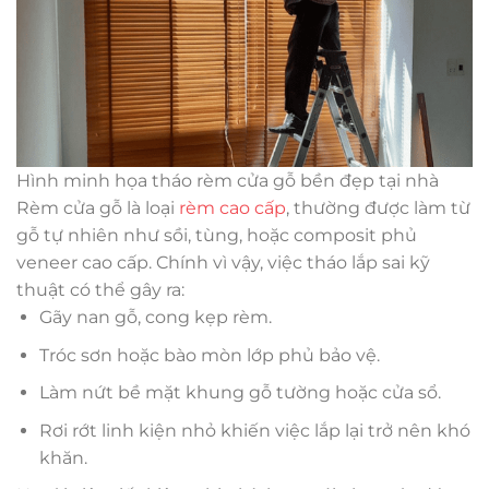
Hình minh họa tháo rèm cửa gỗ bền đẹp tại nhà
Rèm cửa gỗ là loại
rèm cao cấp
, thường được làm từ
gỗ tự nhiên như sồi, tùng, hoặc composit phủ
veneer cao cấp. Chính vì vậy, việc tháo lắp sai kỹ
thuật có thể gây ra:
Gãy nan gỗ, cong kẹp rèm.
Tróc sơn hoặc bào mòn lớp phủ bảo vệ.
Làm nứt bề mặt khung gỗ tường hoặc cửa sổ.
Rơi rớt linh kiện nhỏ khiến việc lắp lại trở nên khó
khăn.