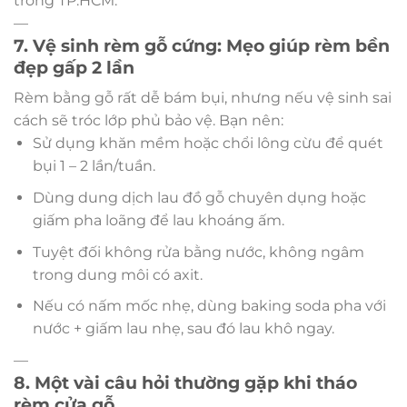
trong TP.HCM.
—
7. Vệ sinh rèm gỗ cứng: Mẹo giúp rèm bền
đẹp gấp 2 lần
Rèm bằng gỗ rất dễ bám bụi, nhưng nếu vệ sinh sai
cách sẽ tróc lớp phủ bảo vệ. Bạn nên:
Sử dụng khăn mềm hoặc chổi lông cừu để quét
bụi 1 – 2 lần/tuần.
Dùng dung dịch lau đồ gỗ chuyên dụng hoặc
giấm pha loãng để lau khoáng ấm.
Tuyệt đối không rửa bằng nước, không ngâm
trong dung môi có axit.
Nếu có nấm mốc nhẹ, dùng baking soda pha với
nước + giấm lau nhẹ, sau đó lau khô ngay.
—
8. Một vài câu hỏi thường gặp khi tháo
rèm cửa gỗ