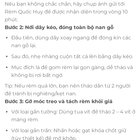
Nếu bạn không chắc chắn, hãy chụp ảnh gửi tới
Rèm Quốc Huy để được nhận diện trong vòng 10
phút.
Bước 2: Nới dây kéo, đóng toàn bộ nan gỗ
Đầu tiên, dùng dây xoay ngang để đóng kín các
nan gỗ lại.
Sau đó, nhẹ nhàng cuộn tất cả lên bằng dây kéo.
Mục đích là để gom rèm lại gọn gàng, dễ tháo và
không bị rơi bất ngờ.
Tip: Nếu rèm quá lớn, bạn nên tháo dần từ 2 người
để tránh bị nghiêng/kẹt nan.
Bước 3: Gỡ móc treo và tách rèm khỏi giá
Với loại gắn tường: Dùng tua vít để tháo 2 – 4 vít ở
máng rèm.
Với loại gắn trần: Nhấn hoặc gạt khóa chốt giữ
(tùy thiết kế) để mở khớp.