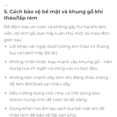
—
5. Cách bảo vệ bề mặt và khung gỗ khi
tháo/lắp rèm
Để đảm bảo an toàn và không gây hư hại khi làm
việc với rèm gỗ, bạn hãy tuân thủ một số mẹo đơn
giản sau:
Lót khăn vải ngay dưới tường khi tháo vít (hứng
bụi và tránh trầy đá lát).
Không nhấn hoặc kẹp mạnh vào khung gỗ – nên
dùng tua vít ngắn có vòng cao su bọc đầu.
Không kéo mạnh dây rèm khi đang tháo máng –
dễ làm đứt/load sai chiều dây.
Nếu tường bong tróc nhẹ, có thể dùng keo
silicon trung tính để trám lại dễ dàng.
Dùng khăn hơi ẩm lau sạch bụi bề mặt khi đã
tháo rèm để bảo vệ lớp sơn phủ.