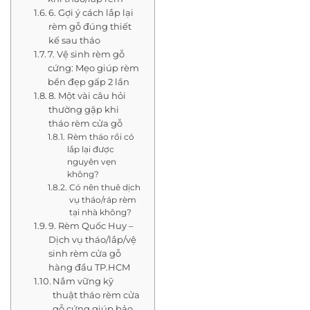
6. Gợi ý cách lắp lại
rèm gỗ đúng thiết
kế sau tháo
7. Vệ sinh rèm gỗ
cứng: Mẹo giúp rèm
bền đẹp gấp 2 lần
8. Một vài câu hỏi
thường gặp khi
tháo rèm cửa gỗ
Rèm tháo rồi có
lắp lại được
nguyên vẹn
không?
Có nên thuê dịch
vụ tháo/ráp rèm
tại nhà không?
9. Rèm Quốc Huy –
Dịch vụ tháo/lắp/vệ
sinh rèm cửa gỗ
hàng đầu TP.HCM
Nắm vững kỹ
thuật tháo rèm cửa
gỗ cứng giúp bảo