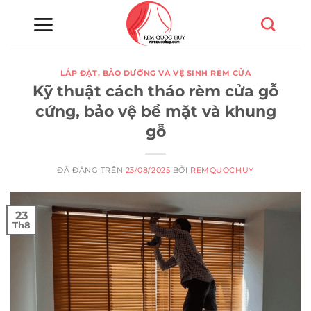
Chuyển
đến
nội
dung
LẮP ĐẶT, BẢO DƯỠNG VÀ VỆ SINH RÈM CỬA
Kỹ thuật cách tháo rèm cửa gỗ
cứng, bảo vệ bề mặt và khung
gỗ
ĐÃ ĐĂNG TRÊN
23/08/2025
BỞI
REMQUOCHUY
23
Th8