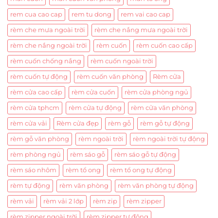
rem cua cao cap
rem tu dong
rem vai cao cap
rèm che mưa ngoài trời
rèm che nắng mưa ngoài trời
rèm che nắng ngoài trời
rèm cuốn
rèm cuốn cao cấp
rèm cuốn chống nắng
rèm cuốn ngoài trời
rèm cuốn tự động
rèm cuốn văn phòng
Rèm cửa
rèm cửa cao cấp
rèm cửa cuốn
rèm cửa phòng ngủ
rèm cửa tphcm
rèm cửa tự động
rèm cửa văn phòng
rèm cửa vải
Rèm cửa đẹp
rèm gỗ
rèm gỗ tự động
rèm gỗ văn phòng
rèm ngoài trời
rèm ngoài trời tự động
rèm phòng ngủ
rèm sáo gỗ
rèm sáo gỗ tự động
rèm sáo nhôm
rèm tổ ong
rèm tổ ong tự động
rèm tự động
rèm văn phòng
rèm văn phòng tự động
rèm vải
rèm vải 2 lớp
rèm zip
rèm zipper
rèm zipper ngoài trời
rèm zipper tự động