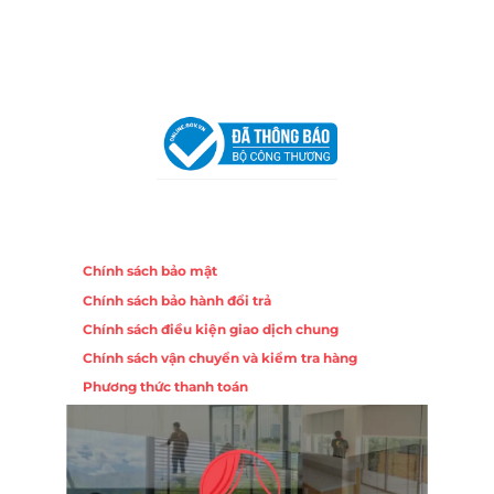
Email:
congtycancin@gmail.com
Chi nhánh Hà Nội - Đà Nẵng
VPĐD Tại Hà Nội:
13BT3 Vạn Phúc, Hà Đông, Hà Nội
VPĐD Tại Đà Nẵng :
Số 403 Nguyễn Hữu Thọ, Phường
Khuê Trung, Quận Cẩm Lệ, TP. Đà Nẵng
Chính sách
Chính sách bảo mật
Chính sách bảo hành đổi trả
Chính sách điều kiện giao dịch chung
Chính sách vận chuyển và kiểm tra hàng
Phương thức thanh toán