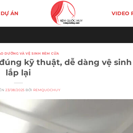
DỰ ÁN
VIDEO 
ẢO DƯỠNG VÀ VỆ SINH RÈM CỬA
úng kỹ thuật, dễ dàng vệ sinh
lắp lại
RÊN
23/08/2025
BỞI
REMQUOCHUY