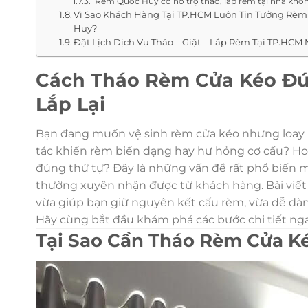
Rèm Quốc Huy có hỗ trợ tháo, lắp rèm tại nhà khô
Vì Sao Khách Hàng Tại TP.HCM Luôn Tin Tưởng Rè
Huy?
Đặt Lịch Dịch Vụ Tháo – Giặt – Lắp Rèm Tại TP.HCM 
Cách Tháo Rèm Cửa Kéo Đú
Lắp Lại
Bạn đang muốn vệ sinh rèm cửa kéo nhưng loay h
tác khiến rèm biến dạng hay hư hỏng cơ cấu? Hoặc
đúng thứ tự? Đây là những vấn đề rất phổ biến 
thường xuyên nhận được từ khách hàng. Bài viế
vừa giúp bạn giữ nguyên kết cấu rèm, vừa dễ dàng v
Hãy cùng bắt đầu khám phá các bước chi tiết ng
Tại Sao Cần Tháo Rèm Cửa K