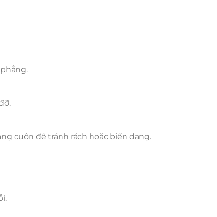
 phẳng.
đỡ.
ng cuộn để tránh rách hoặc biến dạng.
i.