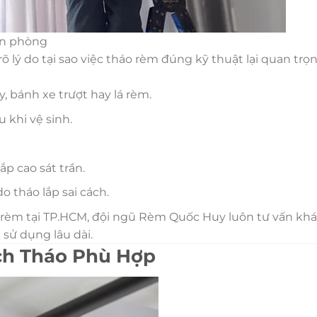
ăn phòng
rõ lý do tại sao việc tháo rèm đúng kỹ thuật lại quan tr
, bánh xe trượt hay lá rèm.
 khi vệ sinh.
ắp cao sát trần.
o tháo lắp sai cách.
bộ rèm tại TP.HCM, đội ngũ Rèm Quốc Huy luôn tư vấn kh
sử dụng lâu dài.
ch Tháo Phù Hợp