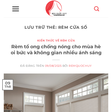
Chuyển
đến
nội
dung
LƯU TRỮ THẺ:
RÈM CỬA SỔ
KIẾN THỨC VỀ RÈM CỬA
Rèm tổ ong chống nóng cho mùa hè
oi bức và không gian nhiều ánh sáng
ĐÃ ĐĂNG TRÊN
09/08/2025
BỞI
REMQUOCHUY
09
Th8