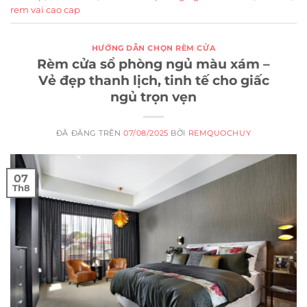
rem vai cao cap
HƯỚNG DẪN CHỌN RÈM CỬA
Rèm cửa sổ phòng ngủ màu xám –
Vẻ đẹp thanh lịch, tinh tế cho giấc
ngủ trọn vẹn
ĐÃ ĐĂNG TRÊN
07/08/2025
BỞI
REMQUOCHUY
07
Th8