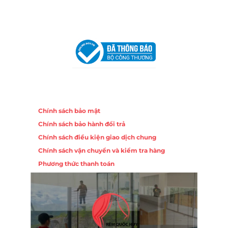
VPĐD Tại Hà Nội:
13BT3 Vạn Phúc, Hà Đông, Hà Nội
VPĐD Tại Đà Nẵng :
Số 403 Nguyễn Hữu Thọ, Phường
Khuê Trung, Quận Cẩm Lệ, TP. Đà Nẵng
Chính sách
Chính sách bảo mật
Chính sách bảo hành đổi trả
Chính sách điều kiện giao dịch chung
Chính sách vận chuyển và kiểm tra hàng
Phương thức thanh toán