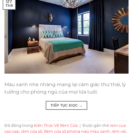
07
Th8
Màu xanh nhẹ nhàng mang lại cảm giác thư thái, lý
tưởng cho phòng ngủ của mọi lứa tuổi.
TIẾP TỤC ĐỌC
→
Đã đăng trong
Kiến Thức Về Rèm Cửa
|
Được gắn thẻ
rem cua
cao cap
,
rèm cửa sổ
,
Rèm cửa sổ phòng ngủ màu xanh
,
rèm vải
,