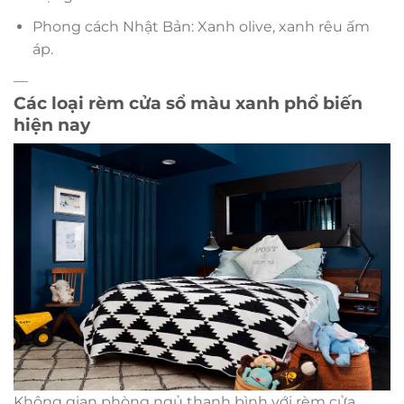
Phong cách Nhật Bản: Xanh olive, xanh rêu ấm
áp.
—
Các loại rèm cửa sổ màu xanh phổ biến
hiện nay
Không gian phòng ngủ thanh bình với rèm cửa