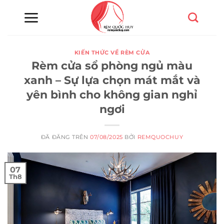
Chuyển
đến
nội
dung
KIẾN THỨC VỀ RÈM CỬA
Rèm cửa sổ phòng ngủ màu
xanh – Sự lựa chọn mát mắt và
yên bình cho không gian nghỉ
ngơi
ĐÃ ĐĂNG TRÊN
07/08/2025
BỞI
REMQUOCHUY
07
Th8