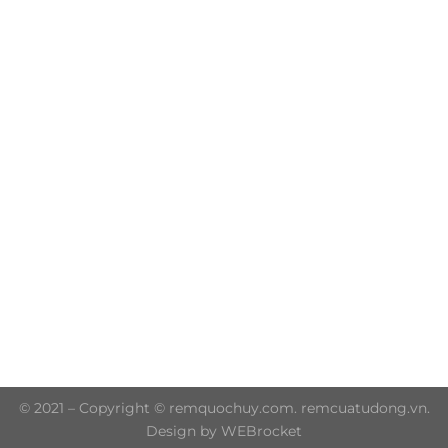
Trụ sở chính: 606/42 Đường 3 Tháng 2, Phường Diên
Hồng, Thành phố Hồ Chí Minh (P.14 Q10)
Hotline: 0906 51 5537 – 0282 253 5537
© 2021 – Copyright © remquochuy.com. remcuatudong.vn.
Design by WEBrocket