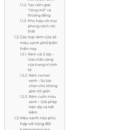
Tạo cảm giác
“rộng mở” và
thoáng đãng
Phù hợp với mọi
phong cách nội
thất
Các loại rèm cửa sổ
màu xanh phổ biến
hiện nay
Rèm vải 2 lớp –
Vừa chắn sáng
vừa trang trí tinh
tế
Rèm roman
xanh – Sự lựa
chọn cho không
gian tối giản
Rèm cuốn màu
xanh – Giải pháp
hiện đại và tiết
kiệm
Màu xanh nào phù
hợp với từng đối
tượng trong gia