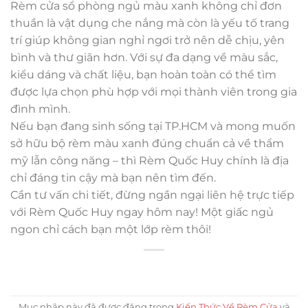
Rèm cửa sổ phòng ngủ màu xanh không chỉ đơn
thuần là vật dụng che nắng mà còn là yếu tố trang
trí giúp không gian nghỉ ngơi trở nên dễ chịu, yên
bình và thư giãn hơn. Với sự đa dạng về màu sắc,
kiểu dáng và chất liệu, bạn hoàn toàn có thể tìm
được lựa chọn phù hợp với mọi thành viên trong gia
đình mình.
Nếu bạn đang sinh sống tại TP.HCM và mong muốn
sở hữu bộ rèm màu xanh đúng chuẩn cả về thẩm
mỹ lẫn công năng – thì Rèm Quốc Huy chính là địa
chỉ đáng tin cậy mà bạn nên tìm đến.
Cần tư vấn chi tiết, đừng ngần ngại liên hệ trực tiếp
với Rèm Quốc Huy ngay hôm nay! Một giấc ngủ
ngon chỉ cách bạn một lớp rèm thôi!
Mục nhập này đã được đăng trong
Kiến Thức Về Rèm Cửa
và