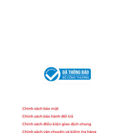
TP.HCM
Email:
congtycancin@gmail.com
Chi nhánh Nha Trang
Địa Chỉ:
86 Đường 23 Tháng 10, Phương Sài, Nha
Trang, Khánh Hòa
Hotline:
0906 51 5537 – 0282 253 5537
Email:
congtycancin@gmail.com
Chi nhánh Hà Nội - Đà Nẵng
VPĐD Tại Hà Nội:
13BT3 Vạn Phúc, Hà Đông, Hà Nội
VPĐD Tại Đà Nẵng :
Số 403 Nguyễn Hữu Thọ, Phường
Khuê Trung, Quận Cẩm Lệ, TP. Đà Nẵng
Chính sách
Chính sách bảo mật
Chính sách bảo hành đổi trả
Chính sách điều kiện giao dịch chung
Chính sách vận chuyển và kiểm tra hàng