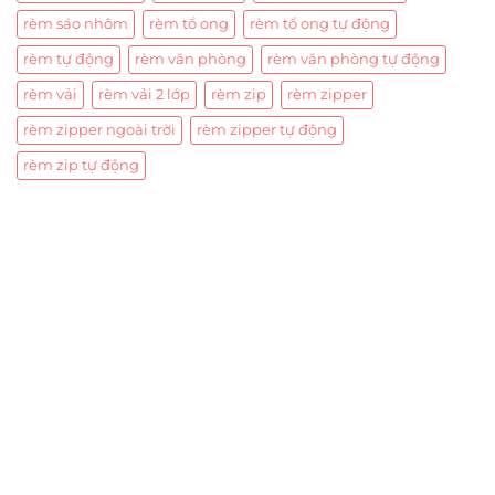
rèm sáo nhôm
rèm tổ ong
rèm tổ ong tự động
rèm tự động
rèm văn phòng
rèm văn phòng tự động
rèm vải
rèm vải 2 lớp
rèm zip
rèm zipper
rèm zipper ngoài trời
rèm zipper tự động
rèm zip tự động
Trụ sở chính
CÔNG TY TNHH CAN CIN VIỆT NAM
Mã số thuế:
0317918046
Địa Chỉ:
606/42 Đường 3 Tháng 2, Phường Diên Hồng,
Thành phố Hồ Chí Minh (P.14 Q10).
Hotline:
0906 51 5537 – 0282 253 5537
Xưởng Sản Xuất:
C30 Thành Thái, Phường 9, Quận 10,