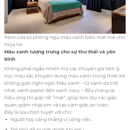
Rèm cửa sổ phòng ngủ màu xanh biển mát mẻ cho
mùa hè
Màu xanh tượng trưng cho sự thư thái và yên
bình
Không phải ngẫu nhiên mà các chuyên gia tâm lý
học màu sắc khuyên dùng màu xanh trong thiết kế
không gian nghỉ ngơi. Màu xanh – từ xanh da trời
nhạt, xanh pastel đến xanh navy – đều mang lại
hiệu ứng thị giác rất “mát”, giúp làm dịu các giác
quan, giảm nhịp tim và tạo cảm giác an toàn.
Đây là lựa chọn tuyệt vời cho:
Người hay căng thẳng vì công việc.
Trẻ nhỏ dễ bị giật mình khi ngủ.