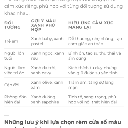
cảm xúc riêng, phù hợp với từng đối tượng sử dụng
khác nhau.
GỢI Ý MÀU
ĐỐI
HIỆU ỨNG CẢM XÚC
XANH PHÙ
TƯỢNG
MANG LẠI
HỢP
Xanh baby, xanh
Dễ thương, nhẹ nhàng, tạo
Trẻ em
pastel
cảm giác an toàn
Người lớn
Xanh ngọc, xanh
Bình ổn, tạo sự thư thái và
tuổi
rêu
ấm cúng
Người làm
Xanh da trời,
Kích thích tư duy nhưng
việc trí óc
xanh navy
vẫn giữ được sự yên tĩnh
Xanh olive, xanh
Trầm ấm, tăng sự lãng
Cặp đôi
xám
mạn
Phòng đơn
Xanh dương,
Tinh tế, sang trọng, phù
hiện đại
xanh sapphire
hợp với nội thất hiện đại
—
Những lưu ý khi lựa chọn rèm cửa sổ màu