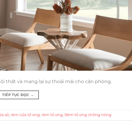
i thất và mang lại sự thoải mái cho căn phòng.
TIẾP TỤC ĐỌC
→
ửa sổ
,
rèm cửa tổ ong
,
rèm tổ ong
,
Rèm tổ ong chống nóng