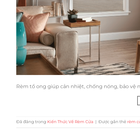
Rèm tổ ong giúp cản nhiệt, chống nóng, bảo vệ nộ
Đã đăng trong
Kiến Thức Về Rèm Cửa
|
Được gắn thẻ
rèm c