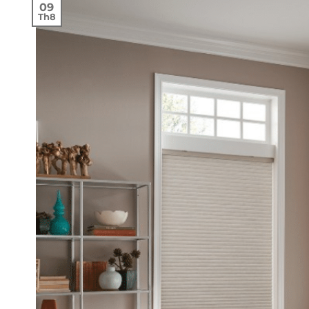
09
Th8