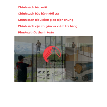
Chính sách
Chính sách bảo mật
Chính sách bảo hành đổi trả
ồng,
Chính sách điều kiện giao dịch chung
Chính sách vận chuyển và kiểm tra hàng
 10,
Phương thức thanh toán
Nội
ường