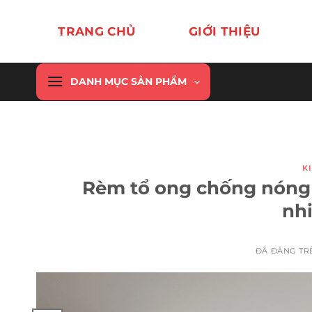
Chuyển
đến
TRANG CHỦ
GIỚI THIỆU
nội
dung
DANH MỤC SẢN PHẨM
K
Rèm tổ ong chống nóng 
nh
ĐÃ ĐĂNG T