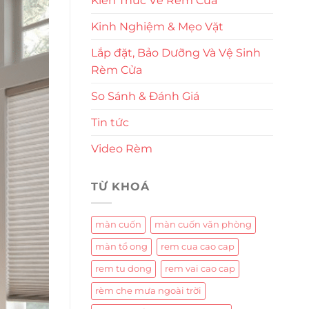
Kiến Thức Về Rèm Cửa
Kinh Nghiệm & Mẹo Vặt
Lắp đặt, Bảo Dưỡng Và Vệ Sinh
Rèm Cửa
So Sánh & Đánh Giá
Tin tức
Video Rèm
TỪ KHOÁ
màn cuốn
màn cuốn văn phòng
màn tổ ong
rem cua cao cap
rem tu dong
rem vai cao cap
rèm che mưa ngoài trời