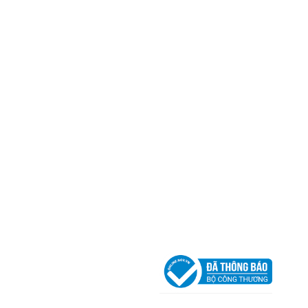
Trụ sở chính
CÔNG TY TNHH CAN CIN VIỆT NAM
Mã số thuế:
0317918046
Địa Chỉ:
606/42 Đường 3 Tháng 2, Phường Diên H
Thành phố Hồ Chí Minh (P.14 Q10).
Hotline:
0906 51 5537 – 0282 253 5537
Xưởng Sản Xuất:
C30 Thành Thái, Phường 9, Quận
TP.HCM
Email:
congtycancin@gmail.com
Chi nhánh Nha Trang
Địa Chỉ:
86 Đường 23 Tháng 10, Phương Sài, Nha
Trang, Khánh Hòa
Hotline:
0906 51 5537 – 0282 253 5537
Email:
congtycancin@gmail.com
Chi nhánh Hà Nội - Đà Nẵng
VPĐD Tại Hà Nội:
13BT3 Vạn Phúc, Hà Đông, Hà 
VPĐD Tại Đà Nẵng :
Số 403 Nguyễn Hữu Thọ, Ph
Khuê Trung, Quận Cẩm Lệ, TP. Đà Nẵng