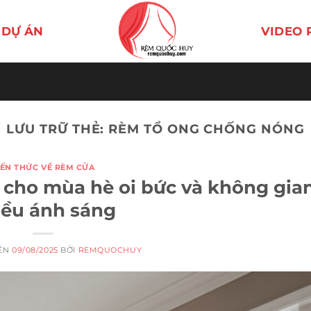
DỰ ÁN
VIDEO 
LƯU TRỮ THẺ:
RÈM TỔ ONG CHỐNG NÓNG
IẾN THỨC VỀ RÈM CỬA
cho mùa hè oi bức và không gia
iều ánh sáng
RÊN
09/08/2025
BỞI
REMQUOCHUY