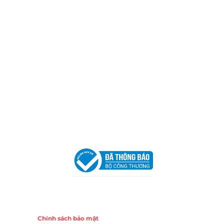
Thành phố Hồ Chí Minh (P.14 Q10).
Hotline:
0906 51 5537 – 0282 253 5537
Xưởng Sản Xuất:
C30 Thành Thái, Phường 9, Quận 10,
TP.HCM
Email:
congtycancin@gmail.com
Chi nhánh Nha Trang
Địa Chỉ:
86 Đường 23 Tháng 10, Phương Sài, Nha
Trang, Khánh Hòa
Hotline:
0906 51 5537 – 0282 253 5537
Email:
congtycancin@gmail.com
Chi nhánh Hà Nội - Đà Nẵng
VPĐD Tại Hà Nội:
13BT3 Vạn Phúc, Hà Đông, Hà Nội
VPĐD Tại Đà Nẵng :
Số 403 Nguyễn Hữu Thọ, Phường
Khuê Trung, Quận Cẩm Lệ, TP. Đà Nẵng
Chính sách
Chính sách bảo mật