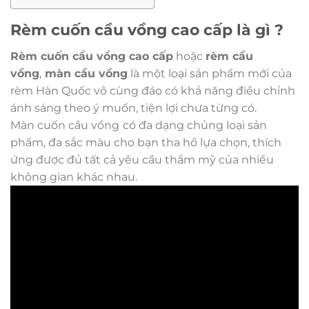
Rèm cuốn cầu vồng cao cấp là gì ?
Rèm cuốn cầu vồng cao cấp
hoặc
rèm cầu
vồng
,
màn cầu vồng
là một loại sản phẩm mới của
rèm Hàn Quốc vô cùng đáo có khả năng điều chỉnh
ánh sáng theo ý muốn, tiện lợi chưa từng có.
Màn cuốn cầu vồng
có đa dạng chủng loại sản
phẩm, đa sắc màu cho bạn tha hồ lựa chọn, thích
ứng được đủ tất cả yêu cầu thẩm mỹ của nhiều
không gian khác nhau.