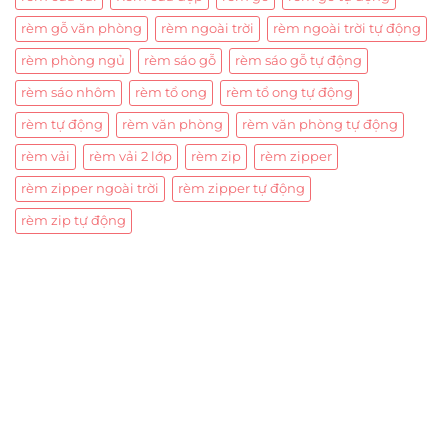
rèm gỗ văn phòng
rèm ngoài trời
rèm ngoài trời tự động
rèm phòng ngủ
rèm sáo gỗ
rèm sáo gỗ tự động
rèm sáo nhôm
rèm tổ ong
rèm tổ ong tự động
rèm tự động
rèm văn phòng
rèm văn phòng tự động
rèm vải
rèm vải 2 lớp
rèm zip
rèm zipper
rèm zipper ngoài trời
rèm zipper tự động
rèm zip tự động
Trụ sở chính
CÔNG TY TNHH CAN CIN VIỆT NAM
Mã số thuế:
0317918046
Địa Chỉ:
606/42 Đường 3 Tháng 2, Phường Diên Hồng,