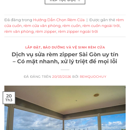
Đã đăng trong
Hướng Dẫn Chọn Rèm Cửa
|
Được gắn thẻ
rèm
cửa cuốn
,
rèm cửa văn phòng
,
rèm cuốn
,
rèm cuốn ngoài trời
,
rèm văn phòng
,
rèm zipper
,
rèm zipper ngoài trời
LẮP ĐẶT, BẢO DƯỠNG VÀ VỆ SINH RÈM CỬA
Dịch vụ sửa rèm zipper Sài Gòn uy tín
– Có mặt nhanh, xử lý triệt để mọi lỗi
ĐÃ ĐĂNG TRÊN
20/03/2026
BỞI
REMQUOCHUY
20
Th3