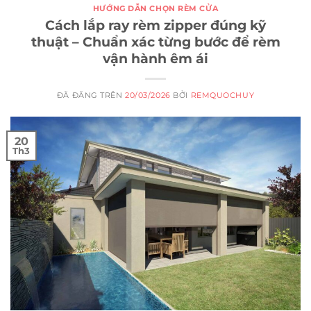
HƯỚNG DẪN CHỌN RÈM CỬA
Cách lắp ray rèm zipper đúng kỹ
thuật – Chuẩn xác từng bước để rèm
vận hành êm ái
ĐÃ ĐĂNG TRÊN
20/03/2026
BỞI
REMQUOCHUY
20
Th3