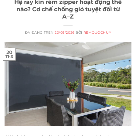
Hệ ray kín rèm zipper hoạt động thế
nào? Cơ chế chống gió tuyệt đối từ
A–Z
ĐÃ ĐĂNG TRÊN
20/03/2026
BỞI
REMQUOCHUY
20
Th3