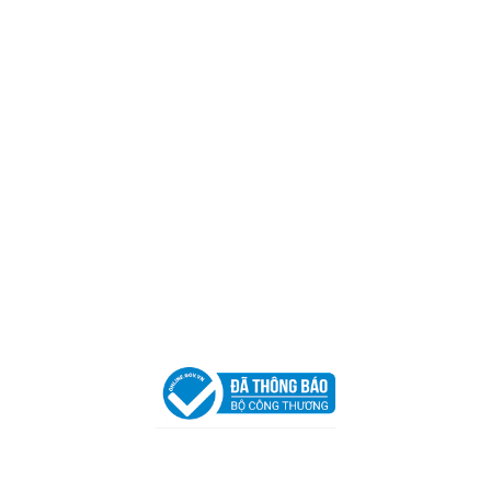
Mã số thuế:
0317918046
Địa Chỉ:
606/42 Đường 3 Tháng 2, Phường Diên Hồng,
Thành phố Hồ Chí Minh (P.14 Q10).
Hotline:
0906 51 5537 – 0282 253 5537
Xưởng Sản Xuất:
C30 Thành Thái, Phường 9, Quận 10,
TP.HCM
Email:
congtycancin@gmail.com
Chi nhánh Nha Trang
Địa Chỉ:
86 Đường 23 Tháng 10, Phương Sài, Nha
Trang, Khánh Hòa
Hotline:
0906 51 5537 – 0282 253 5537
Email:
congtycancin@gmail.com
Chi nhánh Hà Nội - Đà Nẵng
VPĐD Tại Hà Nội:
13BT3 Vạn Phúc, Hà Đông, Hà Nội
VPĐD Tại Đà Nẵng :
Số 403 Nguyễn Hữu Thọ, Phường
Khuê Trung, Quận Cẩm Lệ, TP. Đà Nẵng
Chính sách