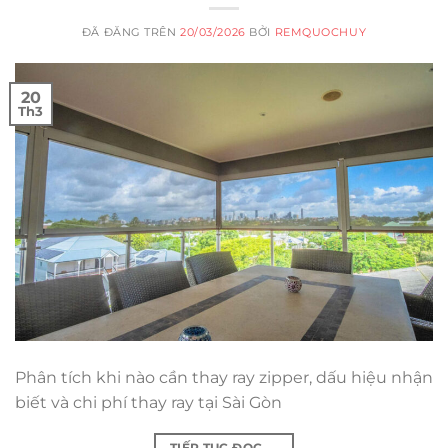
ĐÃ ĐĂNG TRÊN
20/03/2026
BỞI
REMQUOCHUY
20
Th3
Phân tích khi nào cần thay ray zipper, dấu hiệu nhận
biết và chi phí thay ray tại Sài Gòn
TIẾP TỤC ĐỌC
→