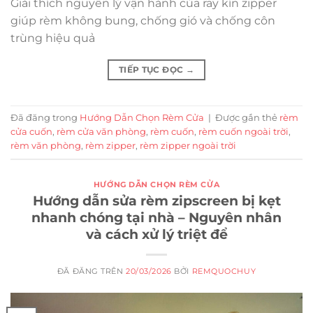
Giải thích nguyên lý vận hành của ray kín zipper
giúp rèm không bung, chống gió và chống côn
trùng hiệu quả
TIẾP TỤC ĐỌC
→
Đã đăng trong
Hướng Dẫn Chọn Rèm Cửa
|
Được gắn thẻ
rèm
cửa cuốn
,
rèm cửa văn phòng
,
rèm cuốn
,
rèm cuốn ngoài trời
,
rèm văn phòng
,
rèm zipper
,
rèm zipper ngoài trời
HƯỚNG DẪN CHỌN RÈM CỬA
Hướng dẫn sửa rèm zipscreen bị kẹt
nhanh chóng tại nhà – Nguyên nhân
và cách xử lý triệt để
ĐÃ ĐĂNG TRÊN
20/03/2026
BỞI
REMQUOCHUY