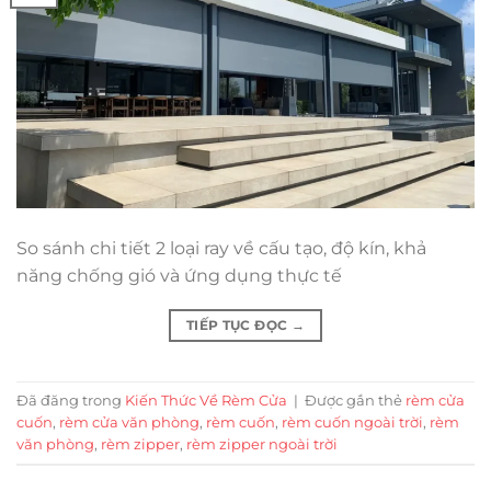
So sánh chi tiết 2 loại ray về cấu tạo, độ kín, khả
năng chống gió và ứng dụng thực tế
TIẾP TỤC ĐỌC
→
Đã đăng trong
Kiến Thức Về Rèm Cửa
|
Được gắn thẻ
rèm cửa
cuốn
,
rèm cửa văn phòng
,
rèm cuốn
,
rèm cuốn ngoài trời
,
rèm
văn phòng
,
rèm zipper
,
rèm zipper ngoài trời