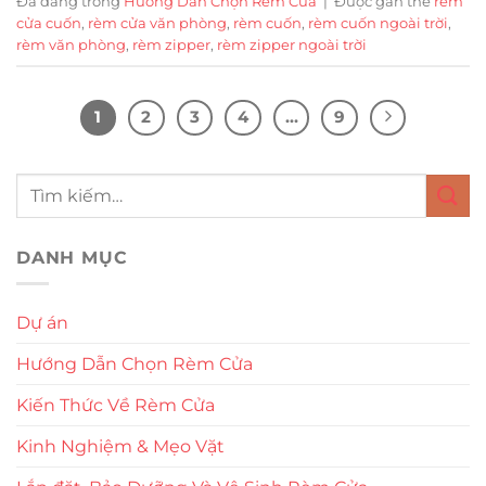
Đã đăng trong
Hướng Dẫn Chọn Rèm Cửa
|
Được gắn thẻ
rèm
cửa cuốn
,
rèm cửa văn phòng
,
rèm cuốn
,
rèm cuốn ngoài trời
,
rèm văn phòng
,
rèm zipper
,
rèm zipper ngoài trời
1
2
3
4
…
9
DANH MỤC
Dự án
Hướng Dẫn Chọn Rèm Cửa
Kiến Thức Về Rèm Cửa
Kinh Nghiệm & Mẹo Vặt