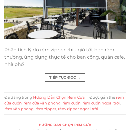
Phân tích lý do rèm zipper chịu gió tốt hơn rèm
thường, ứng dụng thực tế cho ban công, quán cafe,
nhà phố
TIẾP TỤC ĐỌC
→
Đã đăng trong
Hướng Dẫn Chọn Rèm Cửa
|
Được gắn thẻ
rèm
cửa cuốn
,
rèm cửa văn phòng
,
rèm cuốn
,
rèm cuốn ngoài trời
,
rèm văn phòng
,
rèm zipper
,
rèm zipper ngoài trời
HƯỚNG DẪN CHỌN RÈM CỬA