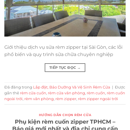
Giới thiệu dịch vụ sửa rèm zipper tại Sài Gòn, các lỗi
phổ biến và quy trình sửa chữa chuyên nghiệp
TIẾP TỤC ĐỌC
→
Đã đăng trong
Lắp đặt, Bảo Dưỡng Và Vệ Sinh Rèm Cửa
|
Được
gắn thẻ
rèm cửa cuốn
,
rèm cửa văn phòng
,
rèm cuốn
,
rèm cuốn
ngoài trời
,
rèm văn phòng
,
rèm zipper
,
rèm zipper ngoài trời
HƯỚNG DẪN CHỌN RÈM CỬA
Phụ kiện rèm cuốn zipper TPHCM –
Báo giá mới nhất và địa chỉ cung cấp