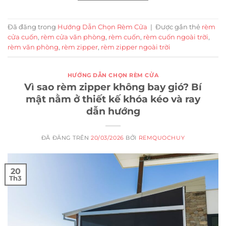
Đã đăng trong
Hướng Dẫn Chọn Rèm Cửa
|
Được gắn thẻ
rèm
cửa cuốn
,
rèm cửa văn phòng
,
rèm cuốn
,
rèm cuốn ngoài trời
,
rèm văn phòng
,
rèm zipper
,
rèm zipper ngoài trời
HƯỚNG DẪN CHỌN RÈM CỬA
Vì sao rèm zipper không bay gió? Bí
mật nằm ở thiết kế khóa kéo và ray
dẫn hướng
ĐÃ ĐĂNG TRÊN
20/03/2026
BỞI
REMQUOCHUY
20
Th3