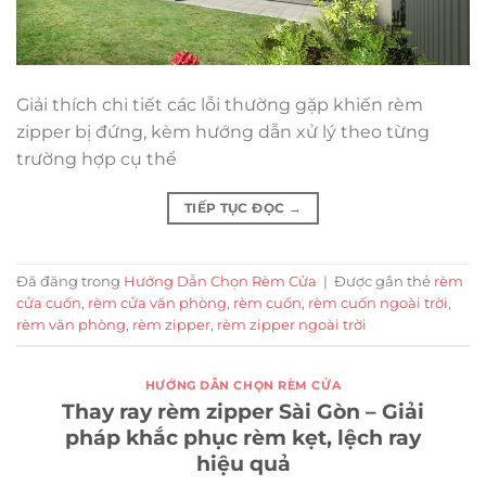
Giải thích chi tiết các lỗi thường gặp khiến rèm
zipper bị đứng, kèm hướng dẫn xử lý theo từng
trường hợp cụ thể
TIẾP TỤC ĐỌC
→
Đã đăng trong
Hướng Dẫn Chọn Rèm Cửa
|
Được gắn thẻ
rèm
cửa cuốn
,
rèm cửa văn phòng
,
rèm cuốn
,
rèm cuốn ngoài trời
,
rèm văn phòng
,
rèm zipper
,
rèm zipper ngoài trời
HƯỚNG DẪN CHỌN RÈM CỬA
Thay ray rèm zipper Sài Gòn – Giải
pháp khắc phục rèm kẹt, lệch ray
hiệu quả