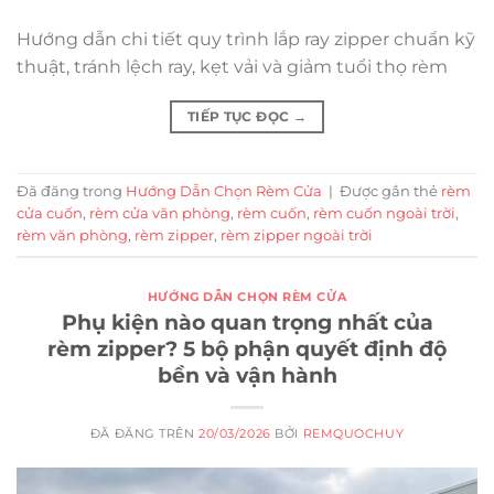
Hướng dẫn chi tiết quy trình lắp ray zipper chuẩn kỹ
thuật, tránh lệch ray, kẹt vải và giảm tuổi thọ rèm
TIẾP TỤC ĐỌC
→
Đã đăng trong
Hướng Dẫn Chọn Rèm Cửa
|
Được gắn thẻ
rèm
cửa cuốn
,
rèm cửa văn phòng
,
rèm cuốn
,
rèm cuốn ngoài trời
,
rèm văn phòng
,
rèm zipper
,
rèm zipper ngoài trời
HƯỚNG DẪN CHỌN RÈM CỬA
Phụ kiện nào quan trọng nhất của
rèm zipper? 5 bộ phận quyết định độ
bền và vận hành
ĐÃ ĐĂNG TRÊN
20/03/2026
BỞI
REMQUOCHUY