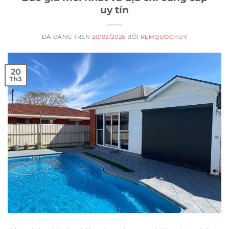
uy tín
ĐÃ ĐĂNG TRÊN
20/03/2026
BỞI
REMQUOCHUY
20
Th3