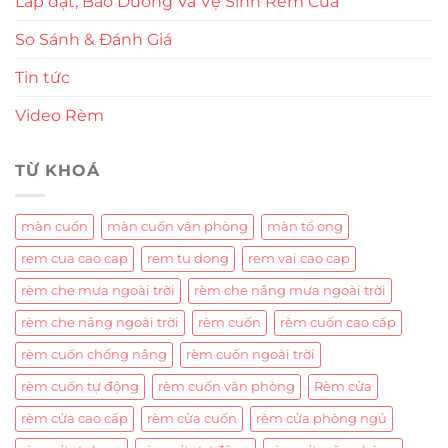
Lắp đặt, Bảo Dưỡng Và Vệ Sinh Rèm Cửa
So Sánh & Đánh Giá
Tin tức
Video Rèm
TỪ KHOÁ
màn cuốn
màn cuốn văn phòng
màn tổ ong
rem cua cao cap
rem tu dong
rem vai cao cap
rèm che mưa ngoài trời
rèm che nắng mưa ngoài trời
rèm che nắng ngoài trời
rèm cuốn
rèm cuốn cao cấp
rèm cuốn chống nắng
rèm cuốn ngoài trời
rèm cuốn tự động
rèm cuốn văn phòng
Rèm cửa
rèm cửa cao cấp
rèm cửa cuốn
rèm cửa phòng ngủ