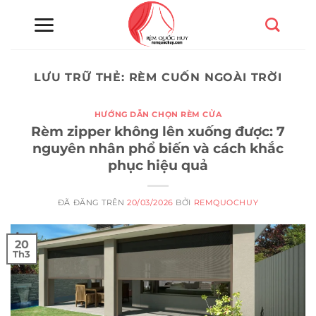
Chuyển
đến
nội
dung
LƯU TRỮ THẺ:
RÈM CUỐN NGOÀI TRỜI
HƯỚNG DẪN CHỌN RÈM CỬA
Rèm zipper không lên xuống được: 7
nguyên nhân phổ biến và cách khắc
phục hiệu quả
ĐÃ ĐĂNG TRÊN
20/03/2026
BỞI
REMQUOCHUY
20
Th3