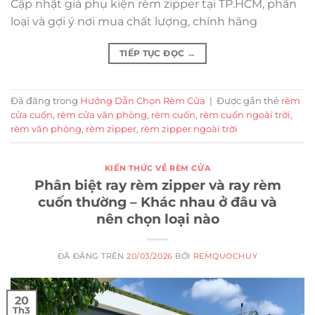
Cập nhật giá phụ kiện rèm zipper tại TP.HCM, phân
loại và gợi ý nơi mua chất lượng, chính hãng
TIẾP TỤC ĐỌC
→
Đã đăng trong
Hướng Dẫn Chọn Rèm Cửa
|
Được gắn thẻ
rèm
cửa cuốn
,
rèm cửa văn phòng
,
rèm cuốn
,
rèm cuốn ngoài trời
,
rèm văn phòng
,
rèm zipper
,
rèm zipper ngoài trời
KIẾN THỨC VỀ RÈM CỬA
Phân biệt ray rèm zipper và ray rèm
cuốn thường – Khác nhau ở đâu và
nên chọn loại nào
ĐÃ ĐĂNG TRÊN
20/03/2026
BỞI
REMQUOCHUY
20
Th3