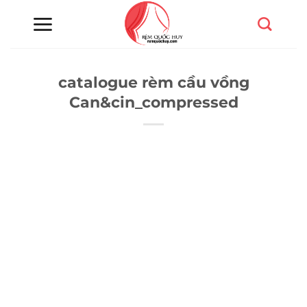
Chuyển
đến
nội
dung
catalogue rèm cầu vồng
Can&cin_compressed