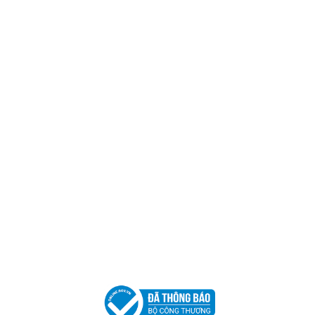
Trụ sở chính
CÔNG TY TNHH CAN CIN VIỆT NAM
Mã số thuế:
0317918046
Địa Chỉ:
606/42 Đường 3 Tháng 2, Phường Diên Hồng,
Thành phố Hồ Chí Minh (P.14 Q10).
Hotline:
0906 51 5537 – 0282 253 5537
Xưởng Sản Xuất:
C30 Thành Thái, Phường 9, Quận 10,
TP.HCM
Email:
congtycancin@gmail.com
Chi nhánh Nha Trang
Địa Chỉ:
86 Đường 23 Tháng 10, Phương Sài, Nha
Trang, Khánh Hòa
Hotline:
0906 51 5537 – 0282 253 5537
Email:
congtycancin@gmail.com
Chi nhánh Hà Nội - Đà Nẵng
VPĐD Tại Hà Nội:
13BT3 Vạn Phúc, Hà Đông, Hà Nội
VPĐD Tại Đà Nẵng :
Số 403 Nguyễn Hữu Thọ, Phường
Khuê Trung, Quận Cẩm Lệ, TP. Đà Nẵng