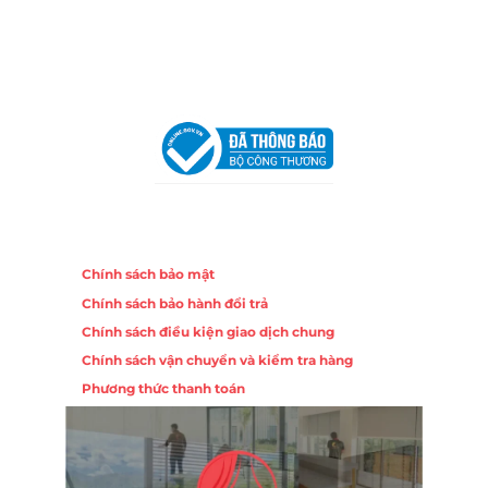
Email:
congtycancin@gmail.com
Chi nhánh Hà Nội - Đà Nẵng
VPĐD Tại Hà Nội:
13BT3 Vạn Phúc, Hà Đông, Hà Nội
VPĐD Tại Đà Nẵng :
Số 403 Nguyễn Hữu Thọ, Phường
Khuê Trung, Quận Cẩm Lệ, TP. Đà Nẵng
Chính sách
Chính sách bảo mật
Chính sách bảo hành đổi trả
Chính sách điều kiện giao dịch chung
Chính sách vận chuyển và kiểm tra hàng
Phương thức thanh toán