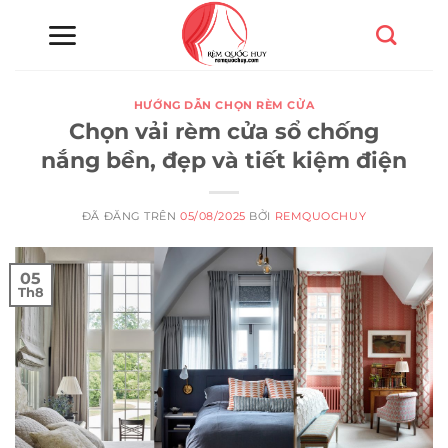
Chuyển
đến
nội
dung
HƯỚNG DẪN CHỌN RÈM CỬA
Chọn vải rèm cửa sổ chống
nắng bền, đẹp và tiết kiệm điện
ĐÃ ĐĂNG TRÊN
05/08/2025
BỞI
REMQUOCHUY
05
Th8