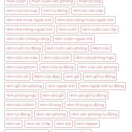
màn cuốn
màn cuốn văn phòng
màn tổ ong
rem cua cao cap
rem tu dong
rem vai cao cap
rèm che mưa ngoài trời
rèm che nắng mưa ngoài trời
rèm che nắng ngoài trời
rèm cuốn
rèm cuốn cao cấp
rèm cuốn chống nắng
rèm cuốn ngoài trời
rèm cuốn tự động
rèm cuốn văn phòng
Rèm cửa
rèm cửa cao cấp
rèm cửa cuốn
rèm cửa phòng ngủ
rèm cửa tphcm
rèm cửa tự động
rèm cửa văn phòng
rèm cửa vải
Rèm cửa đẹp
rèm gỗ
rèm gỗ tự động
rèm gỗ văn phòng
rèm ngoài trời
rèm ngoài trời tự động
rèm phòng ngủ
rèm sáo gỗ
rèm sáo gỗ tự động
rèm sáo nhôm
rèm tổ ong
rèm tổ ong tự động
rèm tự động
rèm văn phòng
rèm văn phòng tự động
rèm vải
rèm vải 2 lớp
rèm zip
rèm zipper