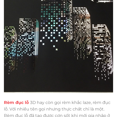
Rèm đục lỗ
3D hay còn gọi rèm khắc laze, rèm đục
lỗ. Với nhiều tên gọi nhưng thực chất chỉ là một.
Rèm đục lỗ đã tạo được cơn sốt khi mới gia nhập ở