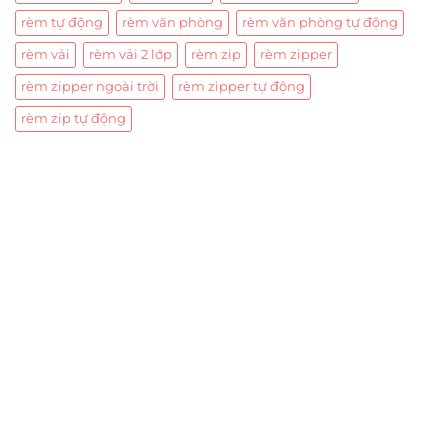
rèm tự động
rèm văn phòng
rèm văn phòng tự động
rèm vải
rèm vải 2 lớp
rèm zip
rèm zipper
rèm zipper ngoài trời
rèm zipper tự động
rèm zip tự động
Trụ sở chính
CÔNG TY TNHH CAN CIN VIỆT NAM
Mã số thuế:
0317918046
Địa Chỉ:
606/42 Đường 3 Tháng 2, Phường Diên Hồng,
Thành phố Hồ Chí Minh (P.14 Q10).
Hotline:
0906 51 5537 – 0282 253 5537
Xưởng Sản Xuất:
C30 Thành Thái, Phường 9, Quận 10,
TP.HCM
Email:
congtycancin@gmail.com