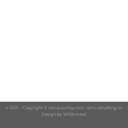
Trụ sở chính: 606/42 Đường 3 Tháng 2, Phường Diên
Hồng, Thành phố Hồ Chí Minh (P.14 Q10)
Hotline: 0906 51 5537 – 0282 253 5537
© 2021 – Copyright © remquochuy.com. remcuatudong.vn.
Design by WEBrocket