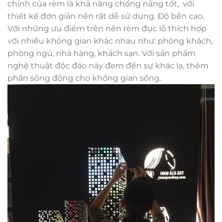
chính của rèm là khả năng chống nắng tốt, với
thiết kế đơn giản nên rất dễ sử dụng. Độ bền cao.
Với những ưu điểm trên nên rèm đục lỗ thích hợp
với nhiều không gian khác nhau như: phòng khách,
phòng ngủ, nhà hàng, khách sạn. Với sản phẩm
nghệ thuật độc đáo này đem đến sự khác lạ, thêm
phần sống động cho không gian sống.