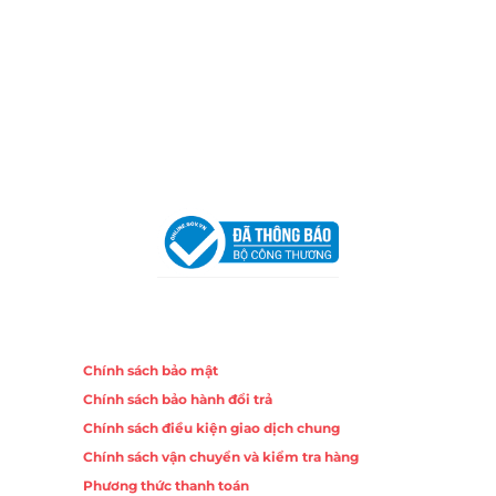
Chi nhánh Nha Trang
Địa Chỉ:
86 Đường 23 Tháng 10, Phương Sài, Nha
Trang, Khánh Hòa
Hotline:
0906 51 5537 – 0282 253 5537
Email:
congtycancin@gmail.com
Chi nhánh Hà Nội - Đà Nẵng
VPĐD Tại Hà Nội:
13BT3 Vạn Phúc, Hà Đông, Hà Nội
VPĐD Tại Đà Nẵng :
Số 403 Nguyễn Hữu Thọ, Phường
Khuê Trung, Quận Cẩm Lệ, TP. Đà Nẵng
Chính sách
Chính sách bảo mật
Chính sách bảo hành đổi trả
Chính sách điều kiện giao dịch chung
Chính sách vận chuyển và kiểm tra hàng
Phương thức thanh toán