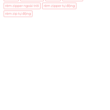
rèm zipper ngoài trời
rèm zipper tự động
rèm zip tự động
Trụ sở chính
CÔNG TY TNHH CAN CIN VIỆT NAM
Mã số thuế:
0317918046
Địa Chỉ:
606/42 Đường 3 Tháng 2, Phường Diên Hồng,
Thành phố Hồ Chí Minh (P.14 Q10).
Hotline:
0906 51 5537 – 0282 253 5537
Xưởng Sản Xuất:
C30 Thành Thái, Phường 9, Quận 10,
TP.HCM
Email:
congtycancin@gmail.com
Chi nhánh Nha Trang
Địa Chỉ:
86 Đường 23 Tháng 10, Phương Sài, Nha
Trang, Khánh Hòa