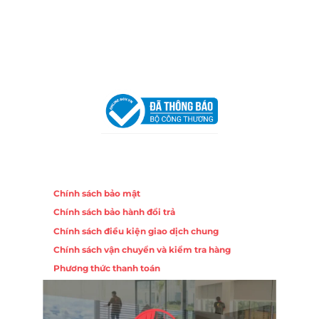
Hotline:
0906 51 5537 – 0282 253 5537
Email:
congtycancin@gmail.com
Chi nhánh Hà Nội - Đà Nẵng
VPĐD Tại Hà Nội:
13BT3 Vạn Phúc, Hà Đông, Hà Nội
VPĐD Tại Đà Nẵng :
Số 403 Nguyễn Hữu Thọ, Phường
Khuê Trung, Quận Cẩm Lệ, TP. Đà Nẵng
Chính sách
Chính sách bảo mật
Chính sách bảo hành đổi trả
Chính sách điều kiện giao dịch chung
Chính sách vận chuyển và kiểm tra hàng
Phương thức thanh toán