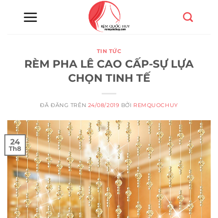
Chuyển
đến
nội
dung
TIN TỨC
RÈM PHA LÊ CAO CẤP-SỰ LỰA
CHỌN TINH TẾ
ĐÃ ĐĂNG TRÊN
24/08/2019
BỞI
REMQUOCHUY
24
Th8