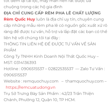
tốt đem lại tài lộc, may mắn nên rất được ưa
chuộng trong các hộ gia đình
ĐỊA CHỈ CUNG CẤP RÈM PHA LÊ CHẤT LƯỢNG
Rèm Quốc Huy
luôn là địa chỉ uy tín, chuyên cung
cấp những mẫu rèm pha lê có nguồn gốc xuất xứ rõ
ràng để được tư vấn, hỗ trợ và lắp đặt các bạn có thể
liên hệ với chúng tôi tại đây :
THÔNG TIN LIÊN HỆ ĐỂ ĐƯỢC TƯ VẤN VỀ SẢN
PHẨM
Công Ty TNHH Kinh Doanh Nội Thất Quốc Huy –
MST: 0314136393
Hotline : 0906515537 – 02822535537 — Zalo Tư Vấn :
0906515537
Website : remquochuy.com – thamquochuy.com –
https://remcuatudong.vn
Trụ Sở Trưng Bày Sản Phẩm : 42/23 Trần Thiện
Chánh, Phường 12, Quận 10, TP HCM.