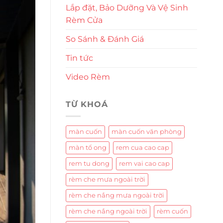
Lắp đặt, Bảo Dưỡng Và Vệ Sinh
Rèm Cửa
So Sánh & Đánh Giá
Tin tức
Video Rèm
TỪ KHOÁ
màn cuốn
màn cuốn văn phòng
màn tổ ong
rem cua cao cap
rem tu dong
rem vai cao cap
rèm che mưa ngoài trời
rèm che nắng mưa ngoài trời
rèm che nắng ngoài trời
rèm cuốn