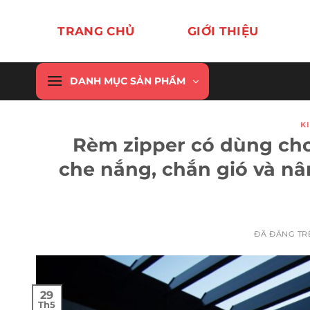
Chuyển
đến
TRANG CHỦ
GIỚI THIỆU
nội
dung
DANH MỤC SẢN PHẨM
K
Rèm zipper có dùng cho
che nắng, chắn gió và nâ
ĐÃ ĐĂNG T
29
Th5