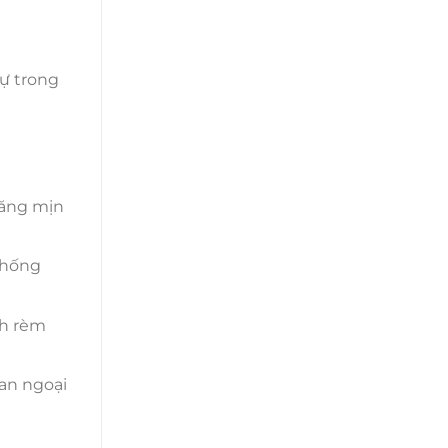
ự trong
căng mịn
chống
nh rèm
ian ngoại