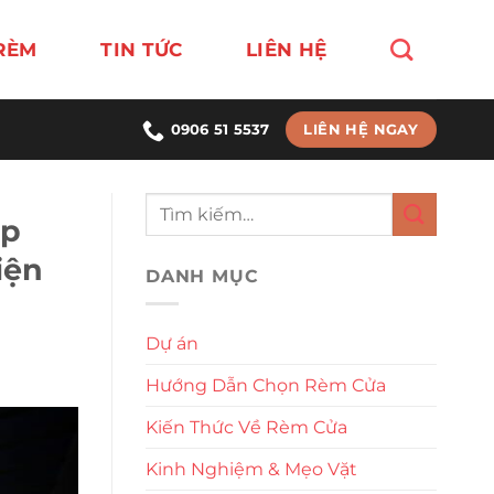
RÈM
TIN TỨC
LIÊN HỆ
LIÊN HỆ NGAY
0906 51 5537
áp
iện
DANH MỤC
Dự án
Hướng Dẫn Chọn Rèm Cửa
Kiến Thức Về Rèm Cửa
Kinh Nghiệm & Mẹo Vặt