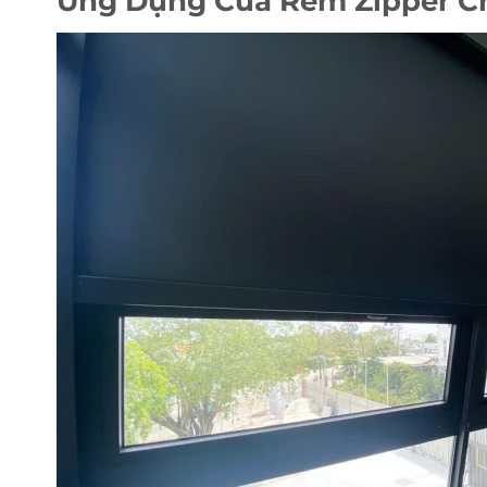
Ứng Dụng Của Rèm Zipper C