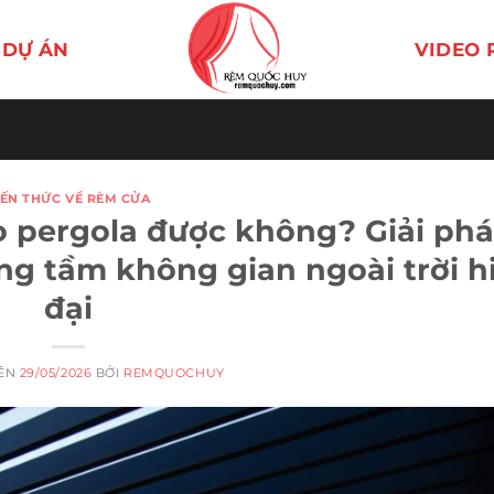
DỰ ÁN
VIDEO 
IẾN THỨC VỀ RÈM CỬA
 pergola được không? Giải ph
ng tầm không gian ngoài trời h
đại
RÊN
29/05/2026
BỞI
REMQUOCHUY