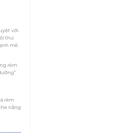
yệt vời.
ồi thư
mạnh mẽ.
sung rèm
 dưỡng”
và rèm
 che nắng