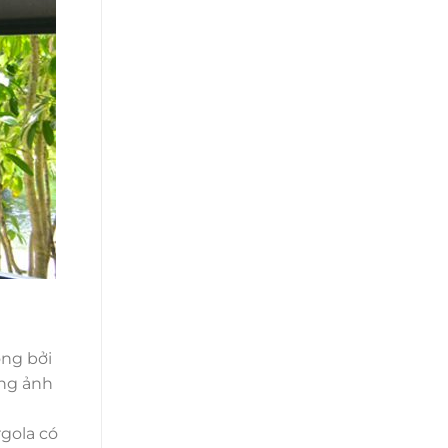
ộng bởi
ông ảnh
gola có