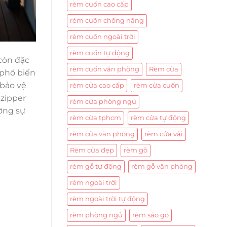
rèm cuốn cao cấp
rèm cuốn chống nắng
rèm cuốn ngoài trời
rèm cuốn tự động
còn đặc
rèm cuốn văn phòng
Rèm cửa
 phổ biến
 bảo vệ
rèm cửa cao cấp
rèm cửa cuốn
 zipper
rèm cửa phòng ngủ
ờng sự
rèm cửa tphcm
rèm cửa tự động
rèm cửa văn phòng
rèm cửa vải
Rèm cửa đẹp
rèm gỗ
rèm gỗ tự động
rèm gỗ văn phòng
rèm ngoài trời
rèm ngoài trời tự động
rèm phòng ngủ
rèm sáo gỗ