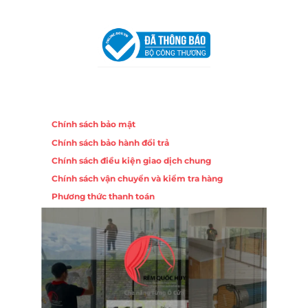
VPĐD Tại Đà Nẵng :
Số 403 Nguyễn Hữu Thọ, Phường
Khuê Trung, Quận Cẩm Lệ, TP. Đà Nẵng
Chính sách
Chính sách bảo mật
Chính sách bảo hành đổi trả
Chính sách điều kiện giao dịch chung
Chính sách vận chuyển và kiểm tra hàng
Phương thức thanh toán