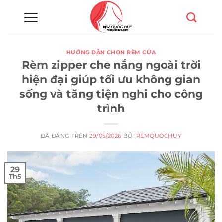
Chuyển
đến
nội
dung
HƯỚNG DẪN CHỌN RÈM CỬA
Rèm zipper che nắng ngoài trời
hiện đại giúp tối ưu không gian
sống và tăng tiện nghi cho công
trình
ĐÃ ĐĂNG TRÊN
29/05/2026
BỞI
REMQUOCHUY
29
Th5