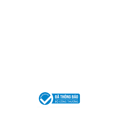
CÔNG TY TNHH CAN CIN VIỆT NAM
Mã số thuế:
0317918046
Địa Chỉ:
606/42 Đường 3 Tháng 2, Phường Diên Hồng,
Thành phố Hồ Chí Minh (P.14 Q10).
Hotline:
0906 51 5537 – 0282 253 5537
Xưởng Sản Xuất:
C30 Thành Thái, Phường 9, Quận 10,
TP.HCM
Email:
congtycancin@gmail.com
Chi nhánh Nha Trang
Địa Chỉ:
86 Đường 23 Tháng 10, Phương Sài, Nha
Trang, Khánh Hòa
Hotline:
0906 51 5537 – 0282 253 5537
Email:
congtycancin@gmail.com
Chi nhánh Hà Nội - Đà Nẵng
VPĐD Tại Hà Nội:
13BT3 Vạn Phúc, Hà Đông, Hà Nội
VPĐD Tại Đà Nẵng :
Số 403 Nguyễn Hữu Thọ, Phường
Khuê Trung, Quận Cẩm Lệ, TP. Đà Nẵng