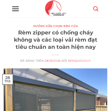
Chuyển
đến
nội
dung
HƯỚNG DẪN CHỌN RÈM CỬA
Rèm zipper có chống cháy
không và các loại vải rèm đạt
tiêu chuẩn an toàn hiện nay
ĐÃ ĐĂNG TRÊN
28/05/2026
BỞI
REMQUOCHUY
28
Th5