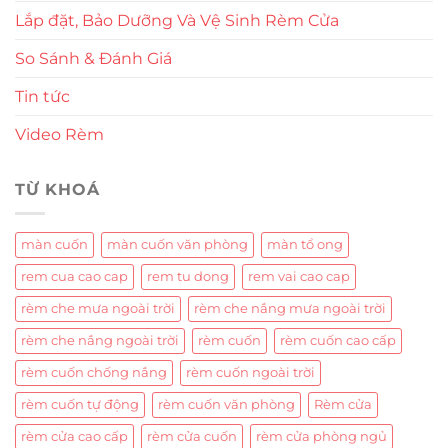
Lắp đặt, Bảo Dưỡng Và Vệ Sinh Rèm Cửa
So Sánh & Đánh Giá
Tin tức
Video Rèm
TỪ KHOÁ
màn cuốn
màn cuốn văn phòng
màn tổ ong
rem cua cao cap
rem tu dong
rem vai cao cap
rèm che mưa ngoài trời
rèm che nắng mưa ngoài trời
rèm che nắng ngoài trời
rèm cuốn
rèm cuốn cao cấp
rèm cuốn chống nắng
rèm cuốn ngoài trời
rèm cuốn tự động
rèm cuốn văn phòng
Rèm cửa
rèm cửa cao cấp
rèm cửa cuốn
rèm cửa phòng ngủ