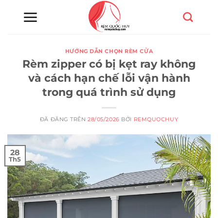
Chuyển
đến
nội
dung
HƯỚNG DẪN CHỌN RÈM CỬA
Rèm zipper có bị kẹt ray không
và cách hạn chế lỗi vận hành
trong quá trình sử dụng
ĐÃ ĐĂNG TRÊN
28/05/2026
BỞI
REMQUOCHUY
28
Th5