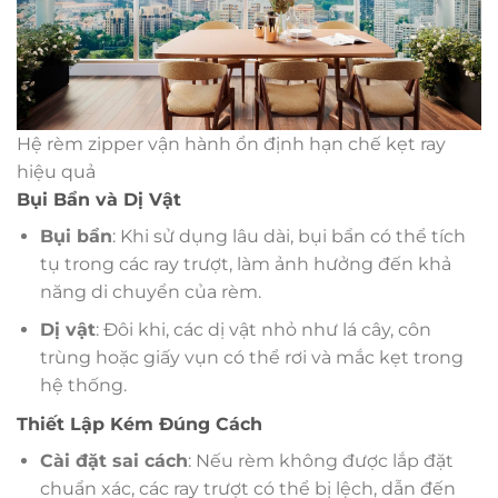
Hệ rèm zipper vận hành ổn định hạn chế kẹt ray
hiệu quả
Bụi Bẩn và Dị Vật
Bụi bẩn
: Khi sử dụng lâu dài, bụi bẩn có thể tích
tụ trong các ray trượt, làm ảnh hưởng đến khả
năng di chuyển của rèm.
Dị vật
: Đôi khi, các dị vật nhỏ như lá cây, côn
trùng hoặc giấy vụn có thể rơi và mắc kẹt trong
hệ thống.
Thiết Lập Kém Đúng Cách
Cài đặt sai cách
: Nếu rèm không được lắp đặt
chuẩn xác, các ray trượt có thể bị lệch, dẫn đến