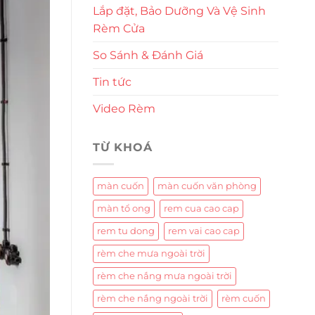
Lắp đặt, Bảo Dưỡng Và Vệ Sinh
Rèm Cửa
So Sánh & Đánh Giá
Tin tức
Video Rèm
TỪ KHOÁ
màn cuốn
màn cuốn văn phòng
màn tổ ong
rem cua cao cap
rem tu dong
rem vai cao cap
rèm che mưa ngoài trời
rèm che nắng mưa ngoài trời
rèm che nắng ngoài trời
rèm cuốn