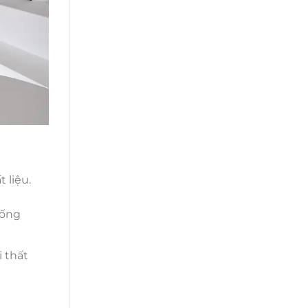
 liệu.
hống
 thất