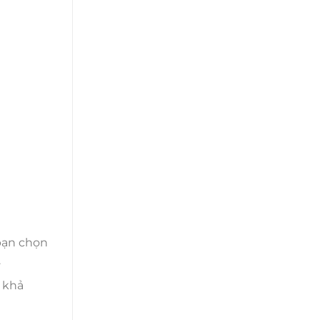
bạn chọn
.
 khả