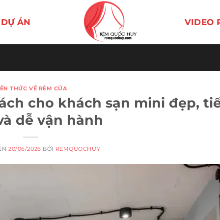
DỰ ÁN
VIDEO 
IẾN THỨC VỀ RÈM CỬA
h cho khách sạn mini đẹp, tiế
và dễ vận hành
RÊN
20/06/2026
BỞI
REMQUOCHUY