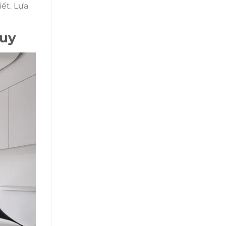
iết. Lựa
Huy