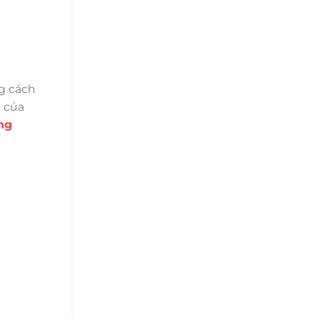
g cách
n của
ng