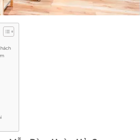
Khách
èm
i